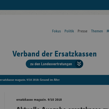
Fokus
Politik
Presse
Themen
M
Verband der Ersatzkassen
zu den Landesvertretungen
Verban
der
ersatzkasse magazin. 9/10 2018: Gesund im Alter
Ersatzk
ersatzkasse magazin. 9/10 2018
vd
Bundes