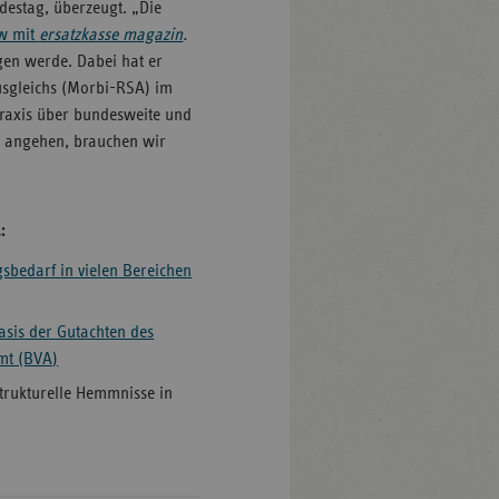
destag, überzeugt. „Die
ew mit
ersatzkasse magazin
.
ngen werde. Dabei hat er
ausgleichs (Morbi-RSA) im
spraxis über bundesweite und
 angehen, brauchen wir
.
:
gsbedarf in vielen Bereichen
sis der Gutachten des
mt (BVA)
 strukturelle Hemmnisse in