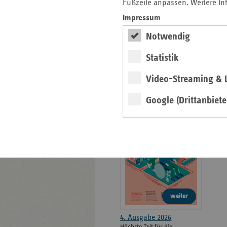
weiteren
Fußzeile anpassen. Weitere In
Informationen
Kontakt und Anfahrt
Impressum
Der vdek
Notwendig
Karriere
Die GKV
Statistik
Video-Streaming & L
ersatzkasse magazin.
Google (Drittanbiete
ePaper
weiter
4. Ausgabe 2026