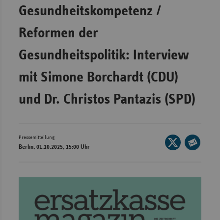
Bad
Gesundheitskompetenz /
Württe
Reformen der
Bayern
Berlin
Gesundheitspolitik: Interview
Breme
mit Simone Borchardt (CDU)
Hambu
und Dr. Christos Pantazis (SPD)
Hessen
Meckle
Vorpo
Pressemitteilung
Seite
Nieder
Berlin, 01.10.2025, 15:00 Uhr
auf
Seite
Nordrh
X
per
Westfa
teilen
E-
Rheinl
Mail
Pfal
teilen
Saarla