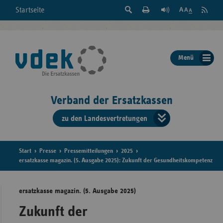
Suche
Seite
RSS
Startseite
Feed
einblenden
Drucken
abonni
Schrift
/
ausblenden
der
Menü
Seite
ändern
Verband der Ersatzkassen
zu den Landesvertretungen
Verband
der
Ersatzkass
Start
Presse
Pressemitteilungen
2025
ersatzkasse magazin. (5. Ausgabe 2025): Zukunft der Gesundheitskompetenz
vd
ersatzkasse magazin. (5. Ausgabe 2025)
Bundes
Zukunft der