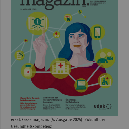
Sachse
Sachse
Anhal
Schles
Holst
Thürin
ersatzkasse magazin. (5. Ausgabe 2025): Zukunft der
Gesundheitskompetenz