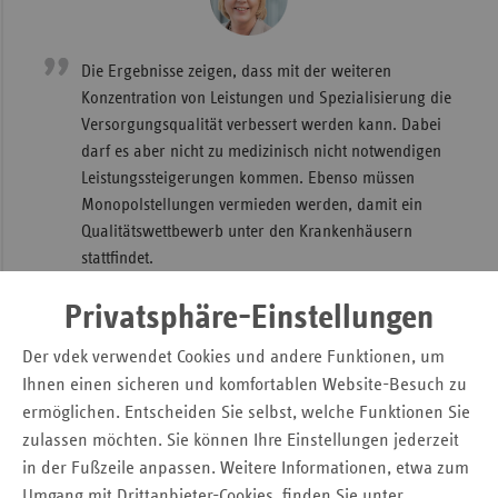
Die Ergebnisse zeigen, dass mit der weiteren
Konzentration von Leistungen und Spezialisierung die
Versorgungsqualität verbessert werden kann. Dabei
darf es aber nicht zu medizinisch nicht notwendigen
Leistungssteigerungen kommen. Ebenso müssen
Monopolstellungen vermieden werden, damit ein
Qualitätswettbewerb unter den Krankenhäusern
stattfindet.
vdek-Vorstandsvorsitzende Ulrike Elsner
Privatsphäre-Einstellungen
auf dem vdek-Zukunftsforum 2021
Der vdek verwendet Cookies und andere Funktionen, um
Ihnen einen sicheren und komfortablen Website-Besuch zu
ermöglichen. Entscheiden Sie selbst, welche Funktionen Sie
zulassen möchten. Sie können Ihre Einstellungen jederzeit
in der Fußzeile anpassen. Weitere Informationen, etwa zum
Umgang mit Drittanbieter-Cookies, finden Sie unter