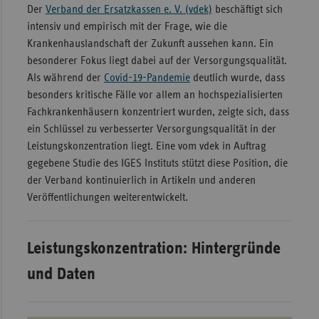
Der
Verband der Ersatzkassen e. V. (vdek)
beschäftigt sich
Sachse
intensiv und empirisch mit der Frage, wie die
Krankenhauslandschaft der Zukunft aussehen kann. Ein
Sachse
besonderer Fokus liegt dabei auf der Versorgungsqualität.
Anhal
Als während der
Covid-19-Pandemie
deutlich wurde, dass
Schles
besonders kritische Fälle vor allem an hochspezialisierten
Holst
Fachkrankenhäusern konzentriert wurden, zeigte sich, dass
Thürin
ein Schlüssel zu verbesserter Versorgungsqualität in der
Leistungskonzentration liegt. Eine vom vdek in Auftrag
gegebene Studie des IGES Instituts stützt diese Position, die
der Verband kontinuierlich in Artikeln und anderen
Veröffentlichungen weiterentwickelt.
Leistungskonzentration: Hintergründe
und Daten