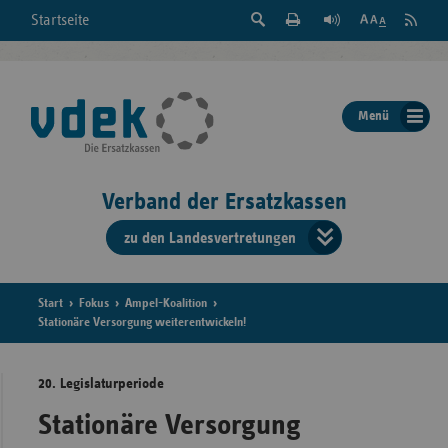
Suche
Seite
RSS
Startseite
Feed
einblenden
Drucken
abonni
Schrift
/
ausblenden
der
Menü
Seite
ändern
Verband der Ersatzkassen
zu den Landesvertretungen
Verband
der
Ersatzkass
Start
Fokus
Ampel-Koalition
Stationäre Versorgung weiterentwickeln!
vd
20. Legislaturperiode
Bundes
Stationäre Versorgung