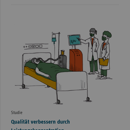
Stammzelltransplantation
≥ 25
72
Kniegelenk
≥ 50
914
Totalendoprothesen
Versorgung von Früh- und
Neugeborenen mit einem
≥ 25
150
Geburtsgewicht von <
1.250g
Chirurgische Behandlung
des Brustkrebses (Mamma-
≥ 50
431
Ca-Chirurgie)
Thoraxchirurgische
Behandlung des
≥ 40
174
Lungenkarzinoms
Studie
Qualität verbessern durch