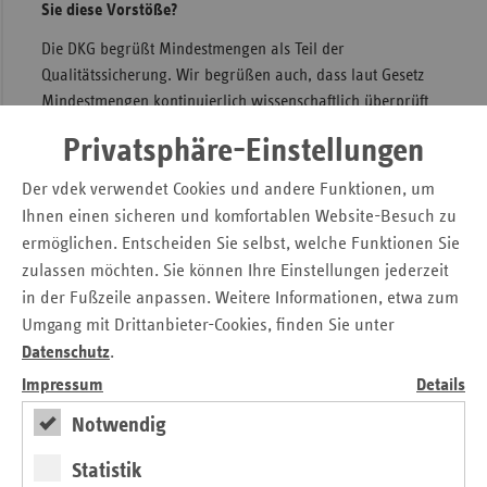
Sie diese Vorstöße?
Die DKG begrüßt Mindestmengen als Teil der
Qualitätssicherung. Wir begrüßen auch, dass laut Gesetz
Mindestmengen kontinuierlich wissenschaftlich überprüft
werden sollen und dass sie kein alleiniges Instrument sind,
Privatsphäre-Einstellungen
sondern in eine Vielzahl von
Qualitätssicherungsmaßnahmen eingebettet sein müssen.
Der vdek verwendet Cookies und andere Funktionen, um
Auf der anderen Seite sehen wir die Absicht, dem G-BA die
Ihnen einen sicheren und komfortablen Website-Besuch zu
Möglichkeit zu entziehen, Ausnahmetatbestände bei hoher
ermöglichen. Entscheiden Sie selbst, welche Funktionen Sie
Qualität festzulegen, sehr kritisch. Bei hohen, über den
zulassen möchten. Sie können Ihre Einstellungen jederzeit
Ausschluss von Gelegenheitsversorgung hinausgehenden
in der Fußzeile anpassen. Weitere Informationen, etwa zum
Mindestmengen muss besonders gute Qualität als
Umgang mit Drittanbieter-Cookies, finden Sie unter
Ausnahmeregelung berücksichtigt werden. In die falsche
Datenschutz
.
Richtung geht auch das nun eingeschränkte Recht der
Impressum
Details
Länder, zur Sicherstellung der flächendeckenden
Versorgung Ausnahmeregelungen von Mindestmengen zu
Notwendig
treffen. Hier drohen Versorgungsengpässe, insbesondere
bei Notfällen. Damit würde sich das Ziel, die
Statistik