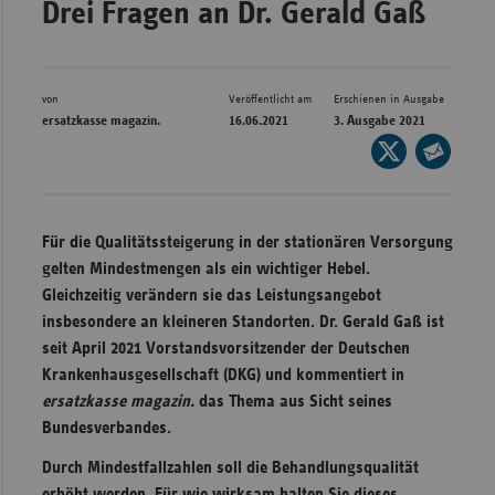
Drei Fragen an Dr. Gerald Gaß
Bad
Württe
Bayern
von
Veröffentlicht am
Erschienen in Ausgabe
Berlin
ersatzkasse magazin.
16.06.2021
3. Ausgabe 2021
Seite
Breme
auf
Seite
Hambu
X
per
Hessen
teilen
E-
Für die Qualitätssteigerung in der stationären Versorgung
Meckle
Mail
gelten Mindestmengen als ein wichtiger Hebel.
Vorpo
teilen
Gleichzeitig verändern sie das Leistungsangebot
insbesondere an kleineren Standorten. Dr. Gerald Gaß ist
Nieder
seit April 2021 Vorstandsvorsitzender der Deutschen
Nordrh
Krankenhausgesellschaft (DKG) und kommentiert in
Westfa
ersatzkasse magazin.
das Thema aus Sicht seines
Rheinl
Bundesverbandes.
Pfal
Durch Mindestfallzahlen soll die Behandlungsqualität
Saarla
erhöht werden. Für wie wirksam halten Sie dieses