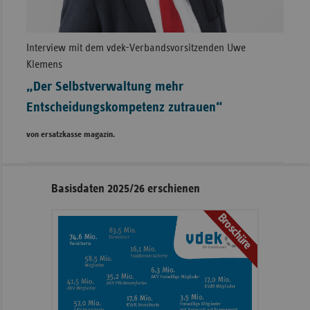
Interview mit dem vdek-Verbandsvorsitzenden Uwe
Klemens
„Der Selbstverwaltung mehr
Entscheidungskompetenz zutrauen“
von ersatzkasse magazin.
Seitennavigation
Seitenleiste
Basisdaten 2025/26 erschienen
mit
Broschüre
weiteren
Informationen