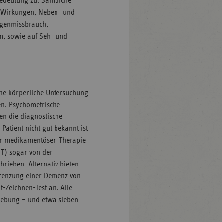
Bedeutung zu. Sämtliche
r Wirkungen, Neben- und
ogenmissbrauch,
m, sowie auf Seh- und
ine körperliche Untersuchung
en. Psychometrische
nen die diagnostische
Patient nicht gut bekannt ist
der medikamentösen Therapie
ST) sogar von der
hrieben. Alternativ bieten
bgrenzung einer Demenz von
-Zeichnen-Test an. Alle
mgebung – und etwa sieben