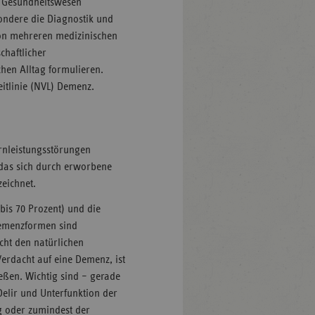
m Gesundheitswesen
ondere die Diagnostik und
on mehreren medizinischen
chaftlicher
chen Alltag formulieren.
eitlinie (NVL) Demenz.
rnleistungsstörungen
, das sich durch erworbene
zeichnet.
bis 70 Prozent) und die
Demenzformen sind
cht den natürlichen
Verdacht auf eine Demenz, ist
eßen. Wichtig sind – gerade
Delir und Unterfunktion der
g oder zumindest der