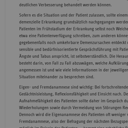
deutlichen Verbesserung behandelt werden können.
Sofern es die Situation und der Patient zulassen, sollte eine
demenzielle Erkrankung grundsätzlich nachgegangen werde
Patienten im Frühstadium der Erkrankung selbst noch Weichen
etwa eine Patientenverfügung schreiben, zum anderen könne
gegebenenfalls noch umkehrbare Demenzursachen entdeckt 
sensible und bedürfnisorientierte Gesprächsführung mit Pati
Ängste und Tabus anspricht, ist selbstverständlich. Die Herau
besteht darin, von Fall zu Fall abzuwägen, welche Aufkläru
angemessen ist und wie viele Informationen in der jeweilige
Situation miteinander zu besprechen sind.
Eigen- und Fremdanamnese sind wichtig: Bei fortschreitend
Gedächtnisleistung, Reflexionsfähigkeit und Einsicht nach. D
Aufnahmefähigkeit des Patienten sollte daher im Gespräch 
Wiederholungen sowie durch Vermeidung von Störungen Re
Dennoch wird die Eigenanamnese des Patienten oft weniger ve
Fremdanamnese, also der Befragung der nächsten Bezugspe