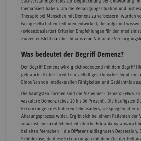
Sachverständigenrates zur Begutachtung der Entwicklung i
thematisiert haben. Um die Versorgungssituation und insbes
Therapie bei Menschen mit Demenz zu verbessern, wurden v
Fachgesellschaften Leitlinien entwickelt, die aufgrund wissens
(evidenzbasierter) Kriterien Empfehlungen für den medizinis
Zurzeit entsteht darüber hinaus eine Nationale Versorgungsl
Was bedeutet der Begriff Demenz?
Der Begriff Demenz wird gleichbedeutend mit dem Begriff Hi
gebraucht. Er beschreibt ein vielfältiges klinisches Syndrom
Einbußen von intellektuellen Fähigkeiten und Gedächtnis aus
Die häufigsten Formen sind die Alzheimer- Demenz (etwa 60 
vaskuläre Demenz (etwa 20 bis 30 Prozent). Die häufigsten 
Erkrankungen des höheren Lebensalters, sie spiegeln aber ni
Alterungsprozess wider. Ergibt sich bei einem Patienten der 
zunächst eine akut lebensbedrohliche Erkrankung auszuschli
bei alten Menschen – die Differenzialdiagnosen Depression, 
Schilddrüse, da diese Erkrankungen mit dem Ziel der Heilun