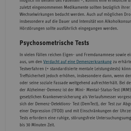
möglich im Beisein des Patienten –, kommt eine erhebliche 
zuletzt eingenommenen Medikamente sollten bezüglich ihre
Wechselwirkungen bedacht werden. Auch auf möglichen Dr
insbesondere auf die Dauer und Intensität von Alkoholkonsu
Hörstörungen sollte ausführlich eingegangen werden.
Psychosometrische Tests
In vielen Fällen reichen Eigen- und Fremdanamnese sowie e
aus, um den
Verdacht auf eine Demenzerkrankung
zu erhärt
Testverfahren (= standardisierte mentale Leistungstests) kön
Treffsicherheit jedoch erhöhen, insbesondere dann, wenn der 
oder seine soziale Fassade weitgehend aufrechterhält. Bei 
der Alzheimer-Demenz ist der Mini- Mental-Status-Test (MM
gesetzlichen Krankenversicherung als Verlaufsmesser vorgesc
sich der Demenz-Detektions- Test (DemTect), der Test zur A
einer Depression (TFDD) und mit Einschränkungen der Uhrzeit
Tests erfordern eine ruhige, störungsfreie Untersuchungsu
bis 30 Minuten Zeit.