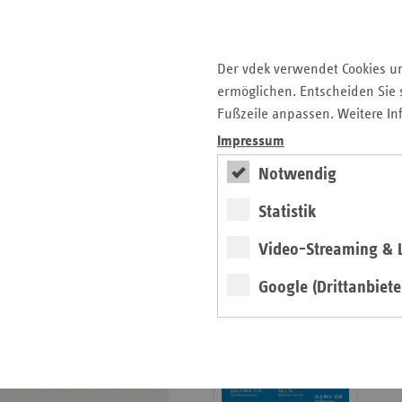
Krankenhauslandschaft
5. Ausgabe 2025: Zukunft
der Gesundheitskompetenz
Der vdek verwendet Cookies u
ermöglichen. Entscheiden Sie s
Archiv
Fußzeile anpassen. Weitere In
Jahresverzeichnisse
Impressum
Impressum Magazin
Notwendig
Statistik
Seitenleiste
Basisdaten 2025/26
Video-Streaming & L
mit
erschienen
weiteren
Google (Drittanbiete
Broschüre
Informationen