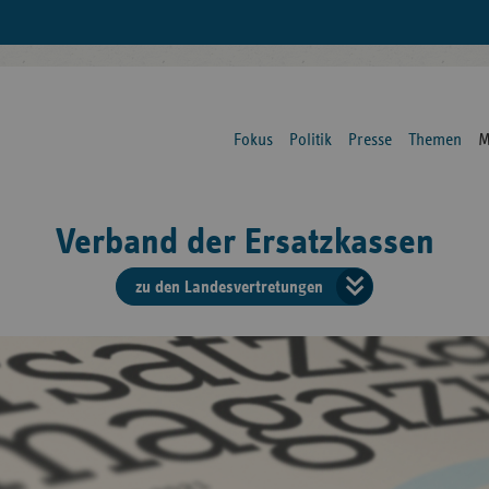
Fokus
Politik
Presse
Themen
M
Verband der Ersatzkassen
zu den Landesvertretungen
Verban
der
Ersatzk
vd
Bundes