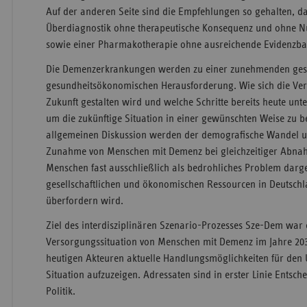
Auf der anderen Seite sind die Empfehlungen so gehalten, da
Überdiagnostik ohne therapeutische Konsequenz und ohne Nu
sowie einer Pharmakotherapie ohne ausreichende Evidenzbas
Die Demenzerkrankungen werden zu einer zunehmenden gese
gesundheitsökonomischen Herausforderung. Wie sich die Ver
Zukunft gestalten wird und welche Schritte bereits heute u
um die zukünftige Situation in einer gewünschten Weise zu bee
allgemeinen Diskussion werden der demografische Wandel u
Zunahme von Menschen mit Demenz bei gleichzeitiger Abna
Menschen fast ausschließlich als bedrohliches Problem darges
gesellschaftlichen und ökonomischen Ressourcen in Deutsch
überfordern wird.
Ziel des interdisziplinären Szenario-Prozesses Sze-Dem war 
Versorgungssituation von Menschen mit Demenz im Jahre 203
heutigen Akteuren aktuelle Handlungsmöglichkeiten für den
Situation aufzuzeigen. Adressaten sind in erster Linie Entsc
Politik.