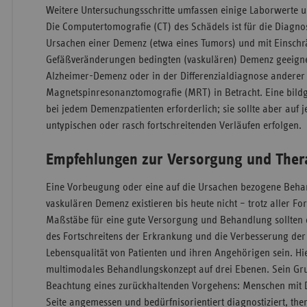
Weitere Untersuchungsschritte umfassen einige Laborwerte 
Die Computertomografie (CT) des Schädels ist für die Diag
Ursachen einer Demenz (etwa eines Tumors) und mit Einsch
Gefäßveränderungen bedingten (vaskulären) Demenz geeignet
Alzheimer-Demenz oder in der Differenzialdiagnose ander
Magnetspinresonanztomografie (MRT) in Betracht. Eine bildg
bei jedem Demenzpatienten erforderlich; sie sollte aber auf j
untypischen oder rasch fortschreitenden Verläufen erfolgen.
Empfehlungen zur Versorgung und Ther
Eine Vorbeugung oder eine auf die Ursachen bezogene Beha
vaskulären Demenz existieren bis heute nicht – trotz aller
Maßstäbe für eine gute Versorgung und Behandlung sollten
des Fortschreitens der Erkrankung und die Verbesserung der
Lebensqualität von Patienten und ihren Angehörigen sein. Hie
multimodales Behandlungskonzept auf drei Ebenen. Sein Gru
Beachtung eines zurückhaltenden Vorgehens: Menschen mit D
Seite angemessen und bedürfnisorientiert diagnostiziert, the