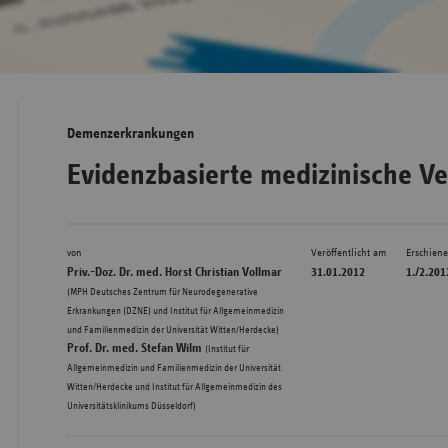
Bad
Württe
Bayern
Demenzerkrankungen
Berlin
Evidenzbasierte medizinische V
Breme
Hambu
von
Veröffentlicht am
Erschien
Hessen
Priv.-Doz. Dr. med. Horst Christian Vollmar
31.01.2012
1./2.201
Meckle
(MPH Deutsches Zentrum für Neurodegenerative
Erkrankungen (DZNE) und Institut für Allgemeinmedizin
Vorpo
,
und Familienmedizin der Universität Witten/Herdecke)
Nieder
Prof. Dr. med. Stefan Wilm
(Institut für
Allgemeinmedizin und Familienmedizin der Universität
Nordrh
Witten/Herdecke und Institut für Allgemeinmedizin des
Westfa
Universitätsklinikums Düsseldorf)
Rheinl