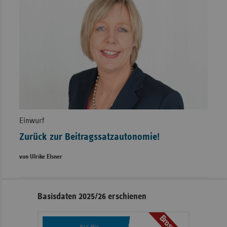
Einwurf
Zurück zur Beitragssatzautonomie!
von Ulrike Elsner
Seitennavigation
Seitenleiste
Basisdaten 2025/26 erschienen
mit
weiteren