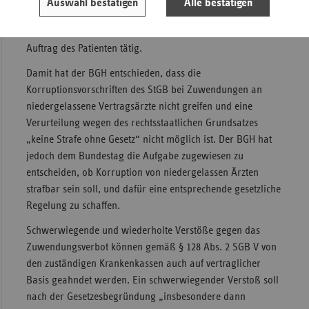
Auswahl bestätigen
Alle bestätigen
geschäftlichen Betriebes, also der Krankenkassen, seien.
Der Vertragsarzt werde in erster Linie im Interesse und
Auftrag des Patienten tätig.
Damit hat der BGH entschieden, dass die
Korruptionsvorschriften des StGB bei Zuwendungen an
niedergelassene Vertragsärzte nicht greifen und eine
Verurteilung wegen des rechtsstaatlichen Grundsatzes
„keine Strafe ohne Gesetz“ nicht möglich ist. Der BGH hat
jedoch dem Bundestag die Aufgabe zugewiesen zu
entscheiden, ob Korruption von niedergelassen Ärzten
strafbar sein soll, und dafür eine entsprechende gesetzliche
Regelung zu schaffen.
Schwerwiegende und wiederholte Verstöße gegen das
Zuwendungsverbot können gemäß § 128 Abs. 2 SGB V von
den zuständigen Krankenkassen auch auf vertraglicher
Basis geahndet werden. Ein schwerwiegender Verstoß soll
nach der Gesetzesbegründung „insbesondere dann