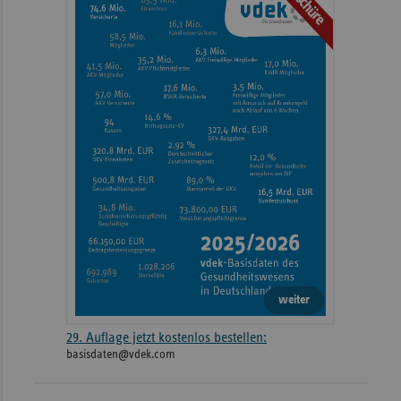
Broschüre
Informationen
weiter
29. Auflage jetzt kostenlos bestellen:
basisdaten@vdek.com