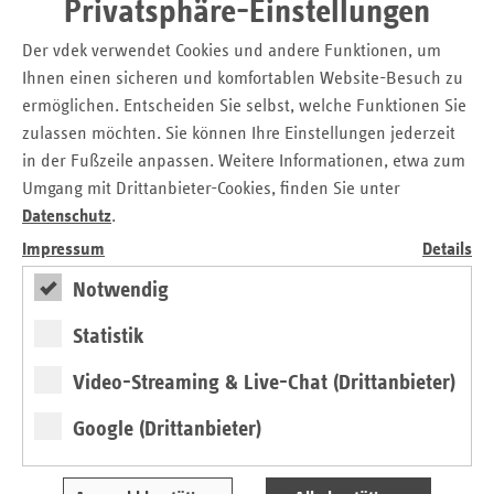
Privatsphäre-Einstellungen
Finanzielle Anreize als
Der vdek verwendet Cookies und andere Funktionen, um
Vertriebskonzept
Ihnen einen sicheren und komfortablen Website-Besuch zu
ermöglichen. Entscheiden Sie selbst, welche Funktionen Sie
Im Gesundheitswesen wird immer wieder durch
zulassen möchten. Sie können Ihre Einstellungen jederzeit
öffentlichkeitsrelevante Fälle die Debatte um Korruption bei
niedergelassenen Vertragsärzten angeheizt – zuletzt im
in der Fußzeile anpassen. Weitere Informationen, etwa zum
Zusammenhang mit Ratiopharm. Im Fokus stand das
Umgang mit Drittanbieter-Cookies, finden Sie unter
ausgeklügelte Vertriebskonzept des Generikaherstellers, bei
Datenschutz
.
dem niedergelassene Vertragsärzte von Pharmavertretern
Impressum
Details
mit finanziellen Anreizen gelockt wurden, die Produkte des
Notwendig
Herstellers bevorzugt zu verordnen. Der Bundesgerichtshof
(BGH) hatte darüber zu entscheiden, ob dieses Verhalten
Statistik
für die beteiligten niedergelassenen Vertragsärzte und
Pharmareferenten strafrechtlich relevant ist.
Video-Streaming & Live-Chat (Drittanbieter)
In seiner Entscheidung vom 29. März 2012 (Az. GSSt 2/11)
Google (Drittanbieter)
hat der BGH geurteilt, dass niedergelassene Vertragsärzte
weder Amtsträger im Sinne des § 334 Strafgesetzbuch
(StGB) noch nach § 299 StGB Beauftragte eines