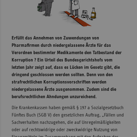
Sachse
Sachse
Anhal
Schles
Erfüllt das Annehmen von Zuwendungen von
Holst
Pharmafirmen durch niedergelassene Ärzte für das
Verordnen bestimmter Medikamente den Tatbestand der
Thürin
Korruption ? Ein Urteil des Bundesgerichtshofs vom
letzten Jahr zeigt auf, dass es Lücken im Gesetz gibt, die
dringend geschlossen werden sollten. Denn von den
strafrechtlichen Korruptionsvorschriften werden
niedergelassene Ärzte ausgenommen. Zudem sind die
berufsrechtlichen Ahndungen unzureichend.
Die Krankenkassen haben gemäß § 197 a Sozialgesetzbuch
Fünftes Buch (SGB V) den gesetzlichen Auftrag, „Fällen und
Sachverhalten nachzugehen, die auf Unregelmäßigkeiten
oder auf rechtswidrige oder zweckwidrige Nutzung von
Finanzmitteln im Zusammenhang mit den Aufgaben der