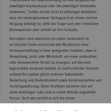
jeweiligen Krankenkasse oder des jeweiligen Verbandes
hindeuten.“ Sollten sie bei ihren Ermittlungen feststellen,
dass ein niedergelassener Vertragsarzt an einem solchen
Vorgang beteiligt ist, stößt die Frage nach den rechtlichen
Konsequenzen aber schnell an ihre Grenzen.
Korruption (von lateinisch corruptus: bestochen) im
juristischen Sinne umschreibt den Missbrauch einer
Vertrauensstellung in einer geeigneten Funktion, etwa in
Verwaltung, Justiz oder Wirtschaft, um einen materiellen
oder immateriellen Vorteil zu erlangen, auf den kein
begründeter Anspruch besteht. In strafrechtlicher Hinsicht
umfasst Korruption gleich mehrere Tatbestände:
Bestechung und Bestechlichkeit sowie Vorteilsannahme und
Vorteilsgewährung. Diese Straftaten beziehen sich auf
einen Amtsträger oder eine in einem Betrieb angestellte
Person. Doch wie verhält es sich bei einem
niedergelassenen Vertragsarzt ?