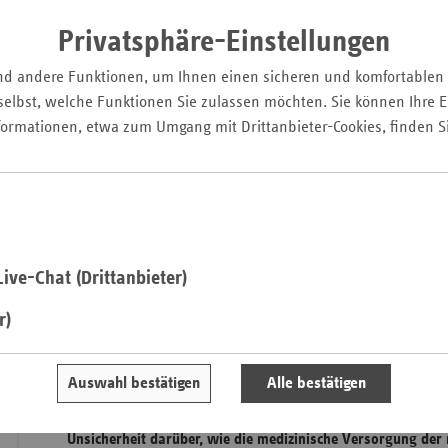
Pfal
Privatsphäre-Einstellungen
Saarla
nd andere Funktionen, um Ihnen einen sicheren und komfortablen
Sachse
elbst, welche Funktionen Sie zulassen möchten. Sie können Ihre Ei
Sachse
formationen, etwa zum Umgang mit Drittanbieter-Cookies, finden S
Anhal
Schles
Holst
Thürin
ive-Chat (Drittanbieter)
r)
Das deutsche Gesundheitswesen wird derzeit durch die hoh
Auswahl bestätigen
Alle bestätigen
vor neue Herausforderungen gestellt. Es herrscht bei Akteu
Institutionen und auf verschiedenen Ebenen unseres Gesun
Unsicherheit darüber, wie die medizinische Versorgung der 