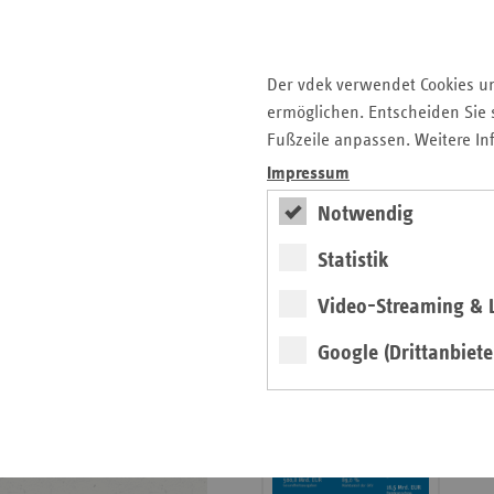
Krankenhauslandschaft
5. Ausgabe 2025: Zukunft
der Gesundheitskompetenz
Der vdek verwendet Cookies u
ermöglichen. Entscheiden Sie s
Archiv
Fußzeile anpassen. Weitere In
Jahresverzeichnisse
Impressum
Impressum Magazin
Notwendig
Statistik
Seitenleiste
Basisdaten 2025/26
Video-Streaming & L
mit
erschienen
weiteren
Google (Drittanbiete
Broschüre
Informationen