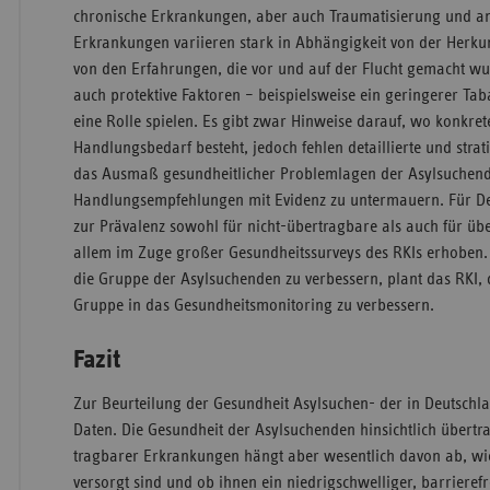
chronische Erkrankungen, aber auch Traumatisierung und a
Erkrankungen variieren stark in Abhängigkeit von der Herku
von den Erfahrungen, die vor und auf der Flucht gemacht w
auch protektive Faktoren – beispielsweise ein geringerer T
eine Rolle spielen. Es gibt zwar Hinweise darauf, wo konkre
Handlungsbedarf besteht, jedoch fehlen detaillierte und strat
das Ausmaß gesundheitlicher Problemlagen der Asylsuchen
Handlungsempfehlungen mit Evidenz zu untermauern. Für D
zur Prävalenz sowohl für nicht-übertragbare als auch für ü
allem im Zuge großer Gesundheitssurveys des RKIs erhoben.
die Gruppe der Asylsuchenden zu verbessern, plant das RKI, 
Gruppe in das Gesundheitsmonitoring zu verbessern.
Fazit
Zur Beurteilung der Gesundheit Asylsuchen- der in Deutschla
Daten. Die Gesundheit der Asylsuchenden hinsichtlich übertr
tragbarer Erkrankungen hängt aber wesentlich davon ab, wie
versorgt sind und ob ihnen ein niedrigschwelliger, barrieref