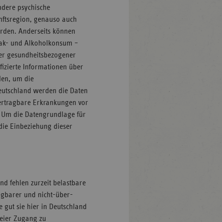
ndere psychische
nftsregion, genauso auch
urden. Anderseits können
abak- und Alkoholkonsum –
ter gesundheitsbezogener
ifizierte Informationen über
den, um die
eutschland werden die Daten
bertragbare Erkrankungen vor
 Um die Datengrundlage für
die Einbeziehung dieser
nd fehlen zurzeit belastbare
agbarer und nicht-über-
 gut sie hier in Deutschland
reier Zugang zu