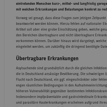
eintretenden Menschen kurz-, mittel- und langfristig gerege
mit welchen Erkrankungen und Belastungen konkret zu rech
Vorweg sei gesagt, dass diese Fragen zum jetzigen Zeitpunkt
beantwortet werden können. Hierzu fehlen auf nationaler Eb
Artikel soll aber eine grobe Einschätzung geben, welche ges
den Bereichen übertragbare und nicht-übertragbare Erkran
vorkommen können. Darüber hinaus wird dargelegt, welch
eingeleitet werden, um zukünftig die dringend benötigte Dat
Übertragbare Erkrankungen
Asylsuchende sind grundsätzlich durch die gleichen Infektio
die in Deutschland ansässige Bevölkerung. Die schwierigen
Flucht nach Deutschland, ein ggf. eingeschränkter oder fehle
engen räumlichen Bedingungen in den Aufnahmeeinrichtung
höheren Vulnerabilität gegenüber bestimmten Infektionskran
Insbesondere impfpräventable und gastrointestinale Erkran
und parasitäre Hauterkrankungen erscheinen aufgrund ihres