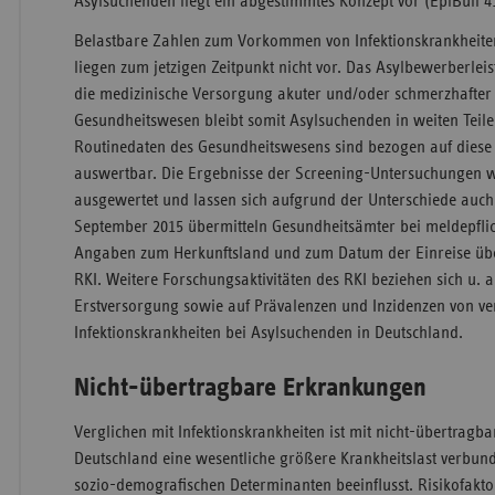
Asylsuchenden liegt ein abgestimmtes Konzept vor (EpiBull 4
Belastbare Zahlen zum Vorkommen von Infektionskrankheite
liegen zum jetzigen Zeitpunkt nicht vor. Das Asylbewerberlei
die medizinische Versorgung akuter und/oder schmerzhafter
Gesundheitswesen bleibt somit Asylsuchenden in weiten Teile
Routinedaten des Gesundheitswesens sind bezogen auf diese 
auswertbar. Die Ergebnisse der Screening-Untersuchungen w
ausgewertet und lassen sich aufgrund der Unterschiede auch 
September 2015 übermitteln Gesundheitsämter bei meldepflic
Angaben zum Herkunftsland und zum Datum der Einreise üb
RKI. Weitere Forschungsaktivitäten des RKI beziehen sich u. a
Erstversorgung sowie auf Prävalenzen und Inzidenzen von v
Infektionskrankheiten bei Asylsuchenden in Deutschland.
Nicht-übertragbare Erkrankungen
Verglichen mit Infektionskrankheiten ist mit nicht-übertrag
Deutschland eine wesentliche größere Krankheitslast verbun
sozio-demografischen Determinanten beeinflusst. Risikofaktor