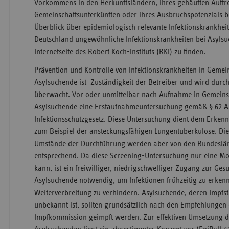
Vorkommens in den Herkunftsländern, ihres gehäuften Auftre
Gemeinschaftsunterkünften oder ihres Ausbruchspotenzials b
Überblick über epidemiologisch relevante Infektionskrankhei
Deutschland ungewöhnliche Infektionskrankheiten bei Asylsu
Internetseite des Robert Koch-Instituts (RKI) zu finden.
Prävention und Kontrolle von Infektionskrankheiten in Gemei
Asylsuchende ist Zuständigkeit der Betreiber und wird durc
überwacht. Vor oder unmittelbar nach Aufnahme in Gemeinsc
Asylsuchende eine Erstaufnahmeuntersuchung gemäß § 62 As
Infektionsschutzgesetz. Diese Untersuchung dient dem Erkenn
zum Beispiel der ansteckungsfähigen Lungentuberkulose. Di
Umstände der Durchführung werden aber von den Bundesländ
entsprechend. Da diese Screening-Untersuchung nur eine 
kann, ist ein freiwilliger, niedrigschwelliger Zugang zur Ge
Asylsuchende notwendig, um Infektionen frühzeitig zu erken
Weiterverbreitung zu verhindern. Asylsuchende, deren Impfst
unbekannt ist, sollten grundsätzlich nach den Empfehlungen
Impfkommission geimpft werden. Zur effektiven Umsetzung 