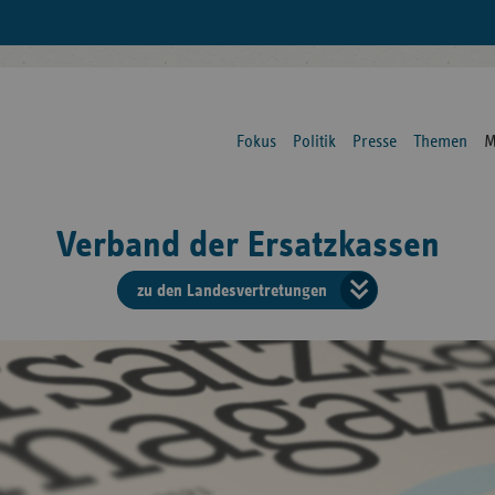
Fokus
Politik
Presse
Themen
M
Verband der Ersatzkassen
zu den Landesvertretungen
Verban
der
Ersatzk
vd
Bundes