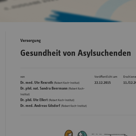
Bad
Württe
Bayern
Versorgung
Berlin
Gesundheit von Asylsuchenden
Breme
Hambu
von
Veröffentlicht am
Erschien
Hessen
,
Dr. med. Ute Rexroth
22.12.2015
11./12.
(Robert Koch-Institut)
Meckle
Dr. phil. nat. Sandra Beermann
(Robert Koch-
,
Institut)
Vorpo
,
Dr. phil. Ute Ellert
(Robert Koch-Institut)
Nieder
Dr. med. Andreas Gilsdorf
(Robert Koch-Institut)
Nordrh
Westfa
Rheinl