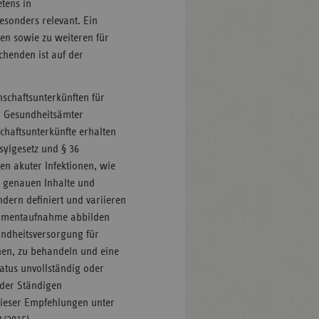
tens in
esonders relevant. Ein
ten sowie zu weiteren für
chenden ist auf der
nschaftsunterkünften für
h Gesundheitsämter
haftsunterkünfte erhalten
ylgesetz und § 36
en akuter Infektionen, wie
e genauen Inhalte und
ern definiert und variieren
Momentaufnahme abbilden
sundheitsversorgung für
nen, zu behandeln und eine
atus unvollständig oder
 der Ständigen
dieser Empfehlungen unter