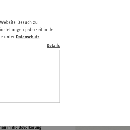
z
nd
 Website-Besuch zu
n
nstellungen jederzeit in der
n-
ie unter
Datenschutz
.
t
Details
wig-
ein
gen
e Anzahl Asylsuchender*
ren in unterschiedlichen
dheitssystems eine große
neu in die Bevölkerung