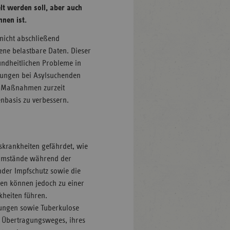
lt werden soll, aber auch
nen ist.
 nicht abschließend
ene belastbare Daten. Dieser
undheitlichen Probleme in
kungen bei Asylsuchenden
e Maßnahmen zurzeit
enbasis zu verbessern.
nskrankheiten gefährdet, wie
 Umstände während der
nder Impfschutz sowie die
en können jedoch zu einer
kheiten führen.
kungen sowie Tuberkulose
 Übertragungsweges, ihres