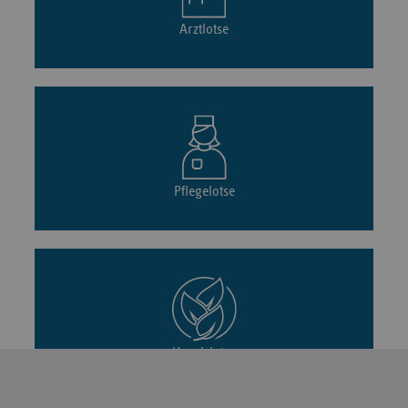
Arztlotse
Pflegelotse
Hospizlotse