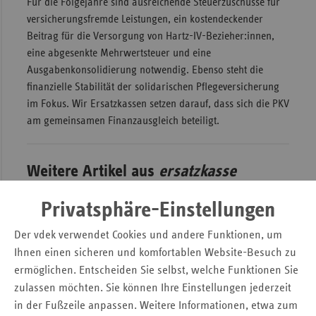
Für die Folgejahre sind ausreichende Steuerzuschüsse für
versicherungsfremde Leistungen, ein kostendeckender
Beitrag für die Versorgung von Hartz-IV-Bezieher:innen,
eine abgesenkte Mehrwertsteuer und eine
Ausgabenkonsolidierung notwendig. Ebenso steht die
finanzielle Stabilität der solidarischen Pflegeversicherung
im Fokus. Wir Ersatzkassen setzen darauf, dass sich die PKV
am gemeinsamen Finanzausgleich beteiligt.
Weitere Artikel aus
ersatzkasse
magazin.
(5. Ausgabe 2021)
Privatsphäre-Einstellungen
Der vdek verwendet Cookies und andere Funktionen, um
Ihnen einen sicheren und komfortablen Website-Besuch zu
ermöglichen. Entscheiden Sie selbst, welche Funktionen Sie
zulassen möchten. Sie können Ihre Einstellungen jederzeit
in der Fußzeile anpassen. Weitere Informationen, etwa zum