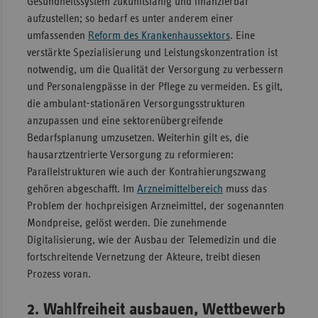
Gesundheitssystem zukunftsfähig und finanzierbar
aufzustellen; so bedarf es unter anderem einer
Sachse
umfassenden
Reform des Krankenhaussektors
. Eine
Sachse
verstärkte Spezialisierung und Leistungskonzentration ist
Anhal
notwendig, um die Qualität der Versorgung zu verbessern
Schles
und Personalengpässe in der Pflege zu vermeiden. Es gilt,
Holst
die ambulant-stationären Versorgungsstrukturen
anzupassen und eine sektorenübergreifende
Thürin
Bedarfsplanung umzusetzen. Weiterhin gilt es, die
hausarztzentrierte Versorgung zu reformieren:
Parallelstrukturen wie auch der Kontrahierungszwang
gehören abgeschafft. Im
Arzneimittelbereich
muss das
Problem der hochpreisigen Arzneimittel, der sogenannten
Mondpreise, gelöst werden. Die zunehmende
Digitalisierung, wie der Ausbau der Telemedizin und die
fortschreitende Vernetzung der Akteure, treibt diesen
Prozess voran.
2. Wahlfreiheit ausbauen, Wettbewerb