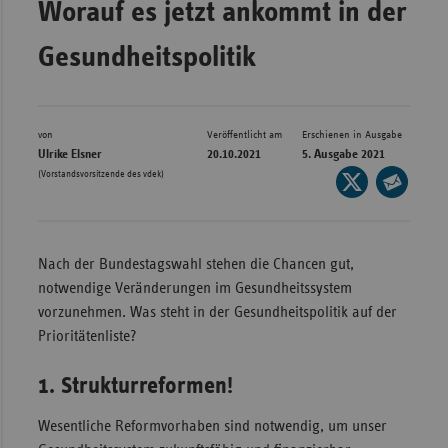
Worauf es jetzt ankommt in der
Bad
Württe
Gesundheitspolitik
Bayern
Berlin
Breme
von
Veröffentlicht am
Erschienen in Ausgabe
Ulrike Elsner
20.10.2021
5. Ausgabe 2021
Hambu
(Vorstandsvorsitzende des vdek)
Seite
auf
Hessen
Seite
X
per
Meckle
teilen
E-
Vorpo
Nach der Bundestagswahl stehen die Chancen gut,
Mail
notwendige Veränderungen im Gesundheitssystem
Nieder
teilen
vorzunehmen. Was steht in der Gesundheitspolitik auf der
Nordrh
Prioritätenliste?
Westfa
1. Strukturreformen!
Rheinl
Pfal
Wesentliche Reformvorhaben sind notwendig, um unser
Saarla