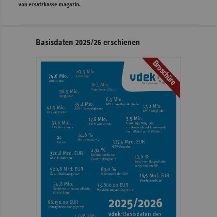
von ersatzkasse magazin.
Seitennavigation
Seitenleiste
Basisdaten 2025/26 erschienen
mit
Broschüre
weiteren
Informationen