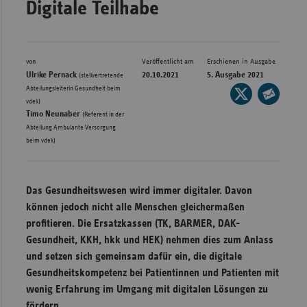
Digitale Teilhabe
Bad
Württe
Bayern
von
Veröffentlicht am
Erschienen in Ausgabe
Berlin
Ulrike Pernack
20.10.2021
5. Ausgabe 2021
(stellvertretende
Abteilungsleiterin Gesundheit beim
Seite
Breme
,
vdek)
auf
Seite
Hambu
Timo Neunaber
(Referent in der
X
per
Abteilung Ambulante Versorgung
Hessen
teilen
beim vdek)
E-
Meckle
Mail
Vorpo
teilen
Das Gesundheitswesen wird immer digitaler. Davon
Nieder
können jedoch nicht alle Menschen gleichermaßen
profitieren. Die Ersatzkassen (TK, BARMER, DAK-
Nordrh
Gesundheit, KKH, hkk und HEK) nehmen dies zum Anlass
Westfa
und setzen sich gemeinsam dafür ein, die digitale
Rheinl
Gesundheitskompetenz bei Patientinnen und Patienten mit
Pfal
wenig Erfahrung im Umgang mit digitalen Lösungen zu
Saarla
fördern.