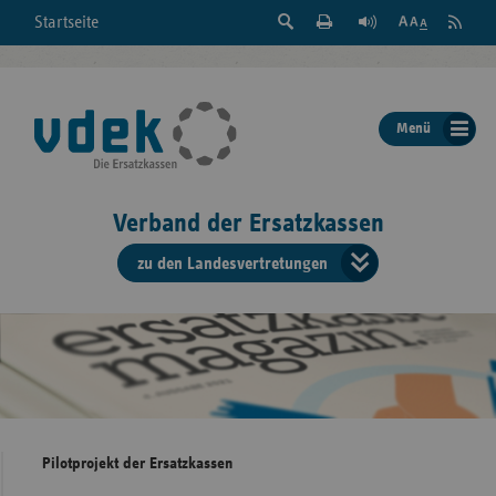
Suche
Seite
RSS
Startseite
Feed
einblenden
Drucken
abonni
Schrift
/
ausblenden
der
Menü
Seite
ändern
Verband der Ersatzkassen
zu den Landesvertretungen
Verband
der
Ersatzkass
vd
Bundes
Pilotprojekt der Ersatzkassen