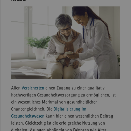
Sachse
Sachse
Anhal
Schles
Holst
Thürin
Allen
Versicherten
einen Zugang zu einer qualitativ
hochwertigen Gesundheitsversorgung zu ermöglichen, ist
ein wesentliches Merkmal von gesundheitlicher
Chancengleichheit. Die
Digitalisierung im
Gesundheitswesen
kann hier einen wesentlichen Beitrag
leisten. Gleichzeitig ist die erfolgreiche Nutzung von
digitalen Lösungen abhängig von Faktoren wie Alter,