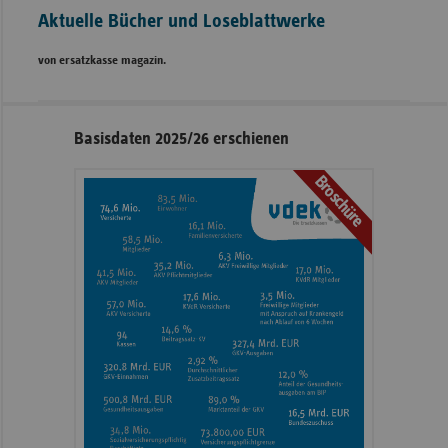
Aktuelle Bücher und Loseblattwerke
von ersatzkasse magazin.
Seitennavigation
Seitenleiste
Basisdaten 2025/26 erschienen
mit
Broschüre
weiteren
Informationen