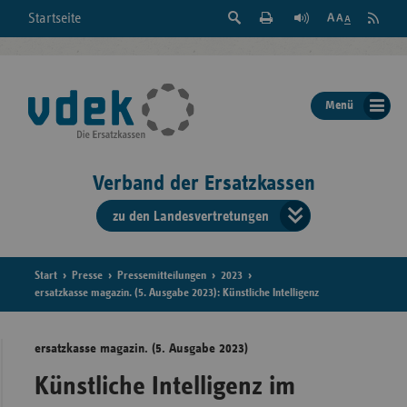
Suche
Seite
RSS
Startseite
Feed
einblenden
Drucken
abonni
Schrift
/
ausblenden
der
Menü
Seite
ändern
Verband der Ersatzkassen
zu den Landesvertretungen
Verband
der
Ersatzkass
Start
Presse
Pressemitteilungen
2023
ersatzkasse magazin. (5. Ausgabe 2023): Künstliche Intelligenz
vd
ersatzkasse magazin. (5. Ausgabe 2023)
Bundes
Künstliche Intelligenz im