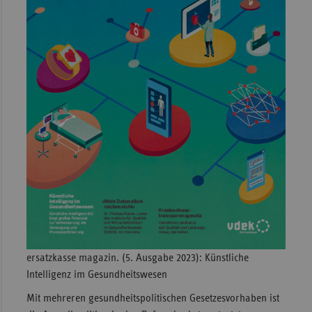
Sachse
Sachse
Anhal
Schles
Holst
Thürin
ersatzkasse magazin. (5. Ausgabe 2023): Künstliche
Intelligenz im Gesundheitswesen
Mit mehreren gesundheitspolitischen Gesetzesvorhaben ist