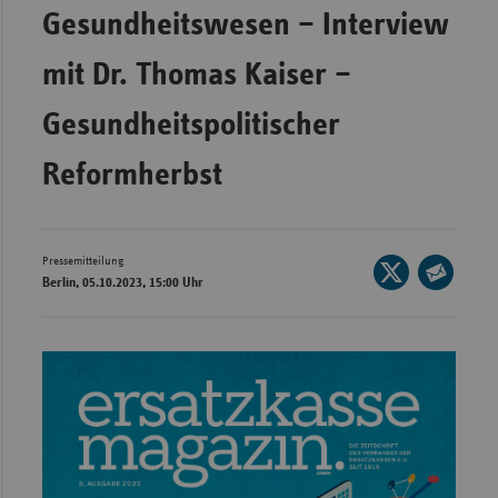
Bad
Gesundheitswesen – Interview
Württe
mit Dr. Thomas Kaiser –
Bayern
Berlin
Gesundheitspolitischer
Breme
Reformherbst
Hambu
Hessen
Meckle
Pressemitteilung
Seite
Berlin, 05.10.2023, 15:00 Uhr
Vorpo
auf
Seite
X
Nieder
per
teilen
E-
Nordrh
Mail
Westfa
teilen
Rheinl
Pfal
Saarla