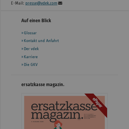
E-Mail:
presse@vdek.com
Seitennavigation
Seitenleiste
Auf einen Blick
mit
Glossar
weiteren
Informationen
Kontakt und Anfahrt
Der vdek
Karriere
Die GKV
ersatzkasse magazin.
ePaper