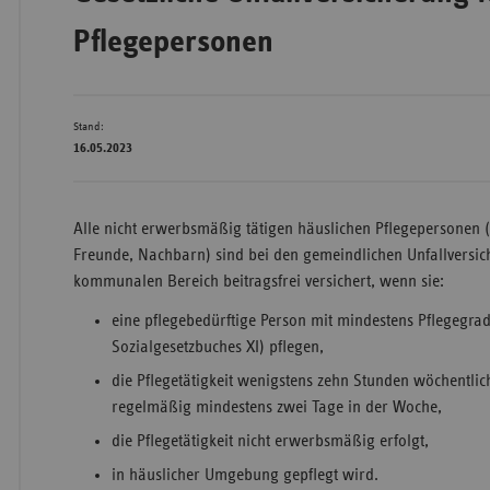
Pflegepersonen
Bad
Württe
Stand:
Bayern
16.05.2023
Berlin
Breme
Alle nicht erwerbsmäßig tätigen häuslichen Pflegepersonen 
Hambu
Freunde, Nachbarn) sind bei den gemeindlichen Unfallversi
Hessen
kommunalen Bereich beitragsfrei versichert, wenn sie:
Meckle
eine pflegebedürftige Person mit mindestens Pflegegrad
Vorpo
Sozialgesetzbuches XI) pflegen,
Nieder
die Pflegetätigkeit wenigstens zehn Stunden wöchentlich 
regelmäßig mindestens zwei Tage in der Woche,
Nordrh
die Pflegetätigkeit nicht erwerbsmäßig erfolgt,
Westfa
in häuslicher Umgebung gepflegt wird.
Rheinl