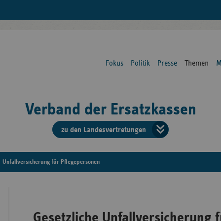
Fokus
Politik
Presse
Themen
M
Verband der Ersatzkassen
zu den Landesvertretungen
Verban
der
Unfallversicherung für Pflegepersonen
Ersatzk
vd
Gesetzliche Unfallversicherung f
Bundes