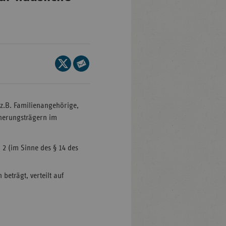
en-
mberg
Seite
auf
Seite
/Brandenburg
X
per
n
teilen
E-
(z.B. Familienangehörige,
rg
Mail
cherungsträgern im
teilen
nburg-
 2 (im Sinne des § 14 des
mmern
sachsen
beträgt, verteilt auf
ein-
len
and-