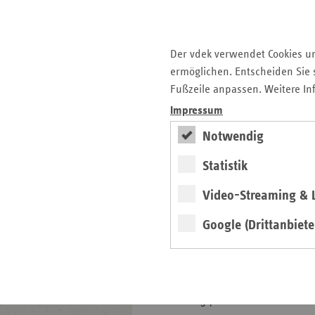
Pflegeversicherung
DatenClearingStelle (DCS)
Pflege
Der vdek verwendet Cookies u
Expertenstandards Pflege
ermöglichen. Entscheiden Sie s
Pflegebedürftigkeitsbegriff
Fußzeile anpassen. Weitere In
Pflegeleistungen
Impressum
Pflegelotse
Notwendig
Prävention in stationären
Pflegeeinrichtungen
Statistik
Spezialisierte ambulante
Palliativversorgung (SAPV)
Video-Streaming & L
Sonderleistungen und
Förderbeträge
Google (Drittanbiete
Pflegeeinrichtungen
Transparenz und Qualität in
der Pflege
Unfallversicherung für
Pflegepersonen