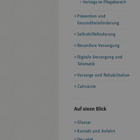
Verträge im Pflegebereich
Prävention und
Gesundheitsförderung
Selbsthilfeförderung
Besondere Versorgung
Digitale Versorgung und
Telematik
Vorsorge und Rehabilitation
Zahnärzte
Seitenleiste
Auf einen Blick
mit
Glossar
weiteren
Informationen
Kontakt und Anfahrt
Der vdek