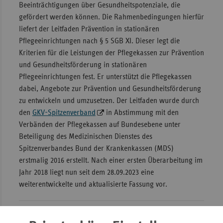
Beeinträchtigungen über Gesundheitspotenziale, die
gefördert werden können. Die Rahmenbedingungen hierfür
liefert der Leitfaden Prävention in stationären
Pflegeeinrichtungen nach § 5 SGB XI. Dieser legt die
Kriterien für die Leistungen der Pflegekassen zur Prävention
und Gesundheitsförderung in stationären
Pflegeeinrichtungen fest. Er unterstützt die Pflegekassen
dabei, Angebote zur Prävention und Gesundheitsförderung
zu entwickeln und umzusetzen. Der Leitfaden wurde durch
den
GKV-Spitzenverband
in Abstimmung mit den
Verbänden der Pflegekassen auf Bundesebene unter
Beteiligung des Medizinischen Dienstes des
Spitzenverbandes Bund der Krankenkassen (MDS)
erstmalig 2016 erstellt. Nach einer ersten Überarbeitung im
Jahr 2018 liegt nun seit dem 28.09.2023 eine
weiterentwickelte und aktualisierte Fassung vor.