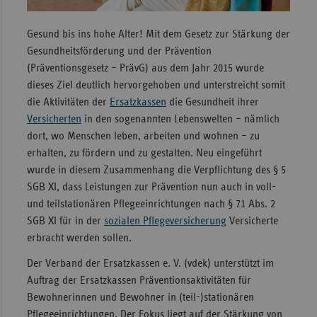
Sachse
Gesund bis ins hohe Alter! Mit dem Gesetz zur Stärkung der
Sachse
Gesundheitsförderung und der Prävention
Anhal
(Präventionsgesetz – PrävG) aus dem Jahr 2015 wurde
dieses Ziel deutlich hervorgehoben und unterstreicht somit
Schles
die Aktivitäten der
Ersatzkassen
die Gesundheit ihrer
Holst
Versicherten
in den sogenannten Lebenswelten – nämlich
Thürin
dort, wo Menschen leben, arbeiten und wohnen – zu
erhalten, zu fördern und zu gestalten. Neu eingeführt
wurde in diesem Zusammenhang die Verpflichtung des § 5
SGB XI, dass Leistungen zur Prävention nun auch in voll-
und teilstationären Pflegeeinrichtungen nach § 71 Abs. 2
SGB XI für in der
sozialen Pflegeversicherung
Versicherte
erbracht werden sollen.
Der Verband der Ersatzkassen e. V. (vdek) unterstützt im
Auftrag der Ersatzkassen Präventionsaktivitäten für
Bewohnerinnen und Bewohner in (teil-)stationären
Pflegeeinrichtungen. Der Fokus liegt auf der Stärkung von