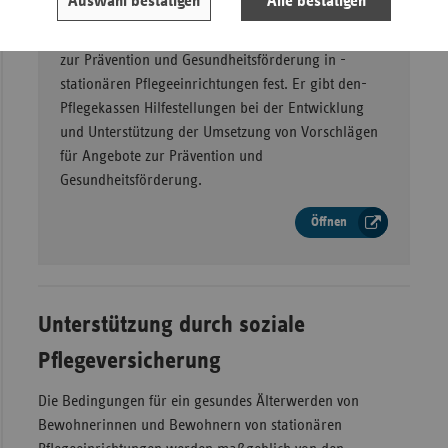
Auswahl bestätigen
Alle bestätigen
Der Leitfaden legt gemäß § 5 Abs. 1 Satz­ 3 ­SGB ­XI­
die­ Kriterien­ für­ die ­Leistungen der­ Pflegekassen ­
zur­ Prävention ­und­ Gesundheits­förderung ­in ­
stationären Pflegeeinrichtungen ­fest. Er gibt den­
Pflegekassen ­Hilfestellungen ­bei­ der­ Entwicklung
und Unterstützung der Umsetzung von Vorschlägen
für Angebote zur Prävention und
Gesundheitsförderung.
Öffnen
Unterstützung durch soziale
Pflegeversicherung
Die Bedingungen für ein gesundes Älterwerden von
Bewohnerinnen und Bewohnern von stationären