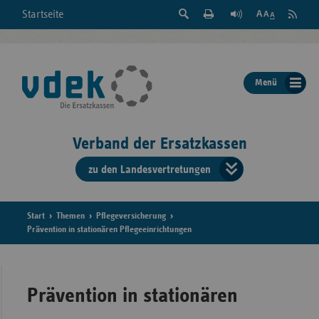
Suche
Seite
RSS
Startseite
Feed
einblenden
Drucken
abonni
Schrift
/
ausblenden
der
Menü
Seite
ändern
Verband der Ersatzkassen
zu den Landesvertretungen
Verband
der
Ersatzkass
Start
Themen
Pflegeversicherung
Prävention in stationären Pflegeeinrichtungen
vd
Bundes
Prävention in stationären