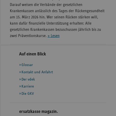
Darauf weisen die Verbände der gesetzlichen
Krankenkassen anlässlich des Tages der Rückengesundheit
am 15. März 2026 hin. Wer seinen Rücken stärken will,
kann dafür finanzielle Unterstützung erhalten: Alle
gesetzlichen Krankenkassen bezuschussen jährlich bis zu
zwei Präventionskurse.
» Lesen
Seitennavigation
Seitenleiste
Auf einen Blick
mit
Glossar
weiteren
Informationen
Kontakt und Anfahrt
Der vdek
Karriere
Die GKV
ersatzkasse magazin.