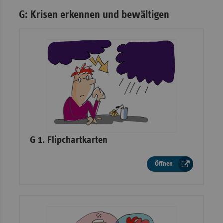
G: Krisen erkennen und bewältigen
–
G 1. Flipchartkarten
Öffnen