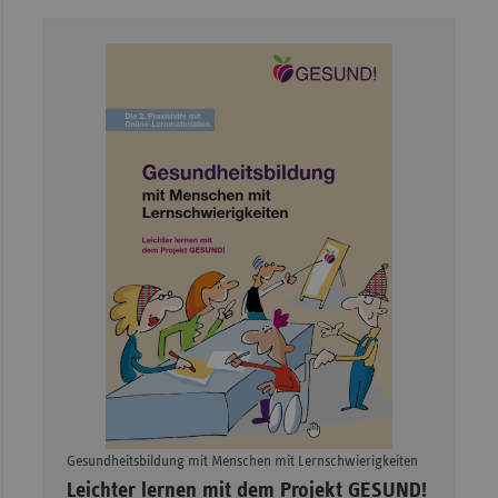
Gesundheitsbildung mit Menschen mit Lernschwierigkeiten
–
Leichter lernen mit dem Projekt GESUND!