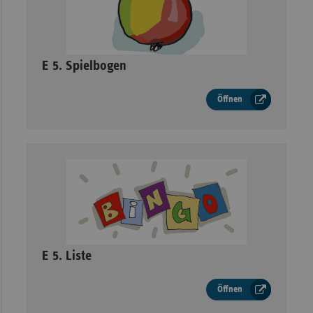
–
E 5. Spielbogen
Öffnen
–
E 5. Liste
Öffnen