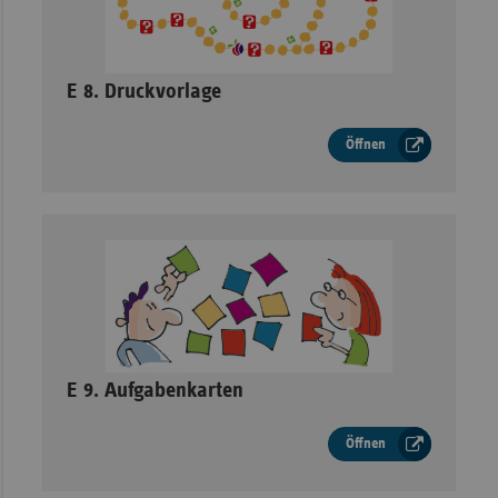
–
E 8. Druckvorlage
Öffnen
–
E 9. Aufgabenkarten
Öffnen