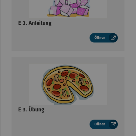
–
E 3. Anleitung
Öffnen
–
E 3. Übung
Öffnen