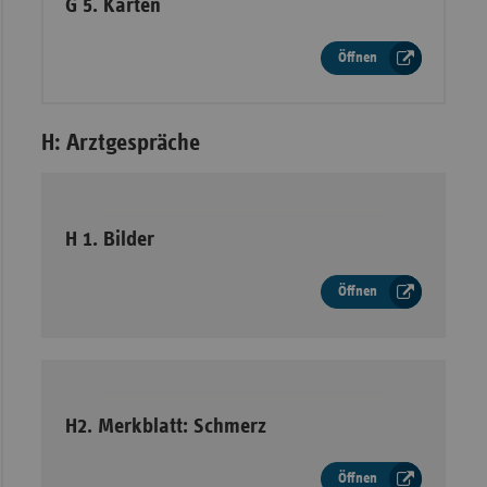
–
G 5. Karten
Öffnen
H: Arztgespräche