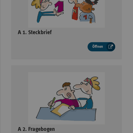
–
A 1. Steckbrief
Öffnen
–
A 2. Fragebogen