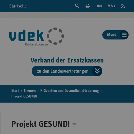
Suche
Seite
RSS
Startseite
Feed
einblenden
Drucken
abonni
Schrift
/
ausblenden
der
Menü
Seite
ändern
Verband der Ersatzkassen
zu den Landesvertretungen
Verband
der
Ersatzkass
Start
Themen
Prävention und Gesundheitsförderung
Projekt GESUND!
vd
Bundes
Projekt GESUND! –