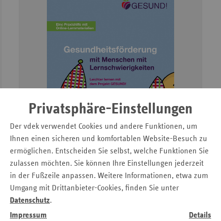
Privatsphäre-Einstellungen
Der vdek verwendet Cookies und andere Funktionen, um
Ihnen einen sicheren und komfortablen Website-Besuch zu
ermöglichen. Entscheiden Sie selbst, welche Funktionen Sie
zulassen möchten. Sie können Ihre Einstellungen jederzeit
in der Fußzeile anpassen. Weitere Informationen, etwa zum
Gesundheitsförderung mit Menschen mit
Umgang mit Drittanbieter-Cookies, finden Sie unter
Lernschwierigkeiten
–
Datenschutz
.
Leichter lernen mit dem Projekt GESUND!
Impressum
Details
Eine Praxishilfe für Werkstätten für Menschen mit