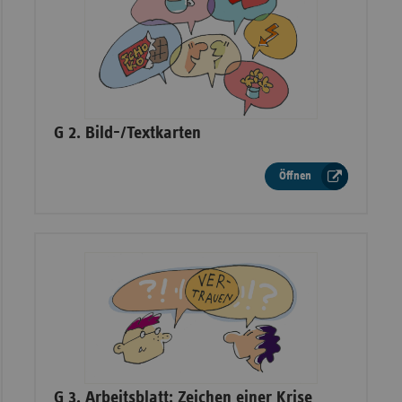
–
G 2. Bild-/Textkarten
Öffnen
–
G 3. Arbeitsblatt: Zeichen einer Krise