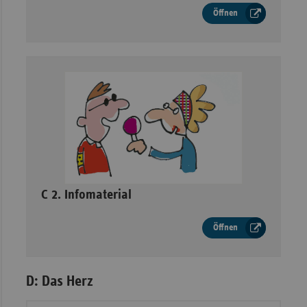
Öffnen
–
C 2. Infomaterial
Öffnen
D: Das Herz