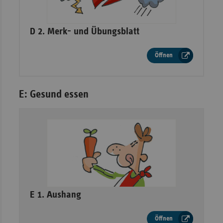
–
D 2. Merk- und Übungsblatt
Öffnen
E: Gesund essen
–
E 1. Aushang
Öffnen