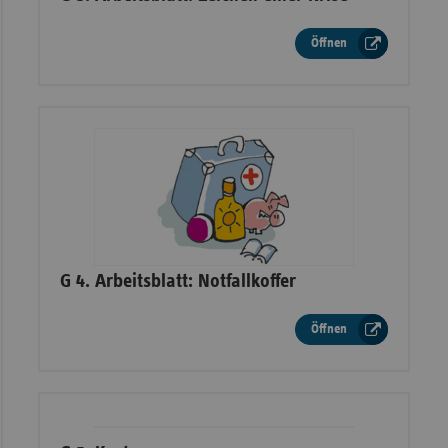
Öffnen
–
G 4. Arbeitsblatt: Notfallkoffer
Öffnen