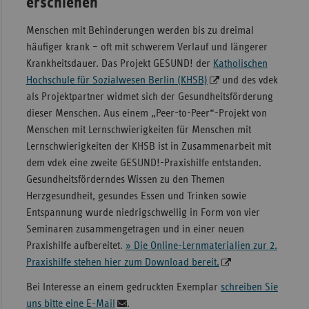
erschienen
Sachse
Menschen mit Behinderungen werden bis zu dreimal
Sachse
häufiger krank – oft mit schwerem Verlauf und längerer
Anhal
Krankheitsdauer. Das Projekt GESUND! der
Katholischen
Hochschule für Sozialwesen Berlin (KHSB)
und des vdek
Schles
als Projektpartner widmet sich der Gesundheitsförderung
Holst
dieser Menschen. Aus einem „Peer-to-Peer“-Projekt von
Thürin
Menschen mit Lernschwierigkeiten für Menschen mit
Lernschwierigkeiten der KHSB ist in Zusammenarbeit mit
dem vdek eine zweite GESUND!-Praxishilfe entstanden.
Gesundheitsförderndes Wissen zu den Themen
Herzgesundheit, gesundes Essen und Trinken sowie
Entspannung wurde niedrigschwellig in Form von vier
Seminaren zusammengetragen und in einer neuen
Praxishilfe aufbereitet.
» Die Online-Lernmaterialien zur 2.
Praxishilfe stehen hier zum Download bereit.
Bei Interesse an einem gedruckten Exemplar
schreiben Sie
uns bitte eine E-Mail
.