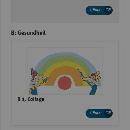
Öffnen
B: Gesundheit
–
B 1. Collage
Öffnen