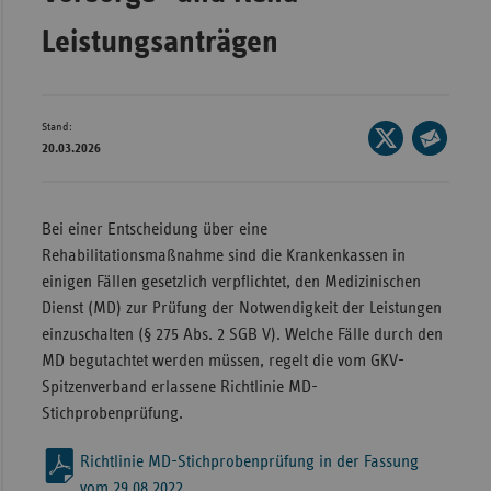
Bad
Württe
Leistungsanträgen
Bayern
Berlin
Stand:
Seite
Breme
20.03.2026
auf
Seite
Hambu
X
per
teilen
Hessen
E-
Bei einer Entscheidung über eine
Mail
Rehabilitationsmaßnahme sind die Krankenkassen in
Meckle
teilen
einigen Fällen gesetzlich verpflichtet, den Medizinischen
Vorpo
Dienst (MD) zur Prüfung der Notwendigkeit der Leistungen
Nieder
einzuschalten (§ 275 Abs. 2 SGB V). Welche Fälle durch den
Nordrh
MD begutachtet werden müssen, regelt die vom GKV-
Westfa
Spitzenverband erlassene Richtlinie MD-
Stichprobenprüfung.
Rheinl
Pfal
Richtlinie MD-Stichprobenprüfung in der Fassung
Saarla
vom 29.08.2022