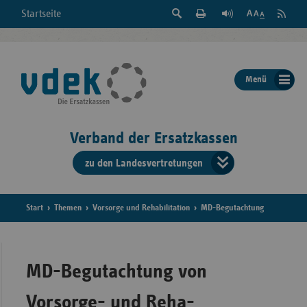
Suche
Seite
RSS
Startseite
Feed
einblenden
Drucken
abonni
Schrift
/
ausblenden
der
Menü
Seite
ändern
Verband der Ersatzkassen
zu den Landesvertretungen
Verband
der
Ersatzkass
Start
Themen
Vorsorge und Rehabilitation
MD-Begutachtung
vd
Bundes
MD-Begutachtung von
Vorsorge- und Reha-