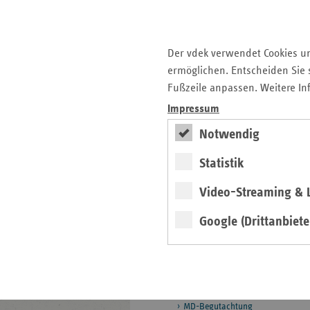
Pflegeversicherung
Prävention und
Gesundheitsförderung
Der vdek verwendet Cookies u
ermöglichen. Entscheiden Sie s
Selbsthilfeförderung
Fußzeile anpassen. Weitere In
Besondere Versorgung
Impressum
Digitale Versorgung und
Notwendig
Telematik
Statistik
Vorsorge und Rehabilitation
Ausland: Vorsorge und
Video-Streaming & L
Reha
Google (Drittanbiete
Abhängigkeitserkrankungen
Datenaustausch
Rehabilitation
Frühförderung
ICF
MD-Begutachtung