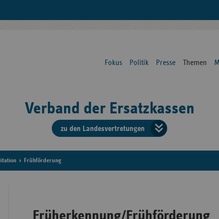
Fokus
Politik
Presse
Themen
M
Verband der Ersatzkassen
zu den Landesvertretungen
Verban
der
itation
Frühförderung
Ersatzk
vd
Früherkennung/Frühförderung
Bundes