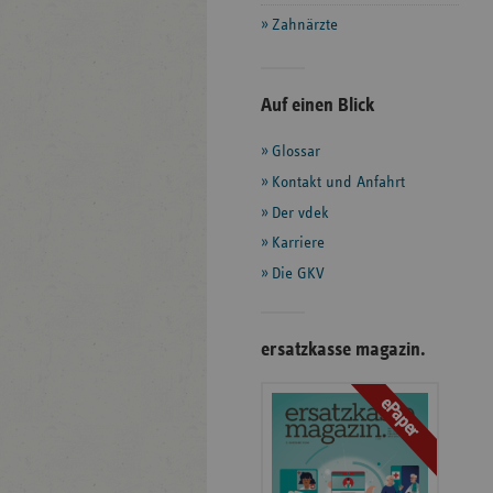
Zahnärzte
Seitenleiste
Auf einen Blick
mit
Glossar
weiteren
Informationen
Kontakt und Anfahrt
Der vdek
Karriere
Die GKV
ersatzkasse magazin.
ePaper