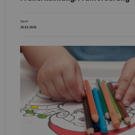
Bad
Stand:
Württe
20.03.2026
Bayern
Berlin
Breme
Hambu
Hessen
Meckle
Vorpo
Nieder
Nordrh
Westfa
Rheinl