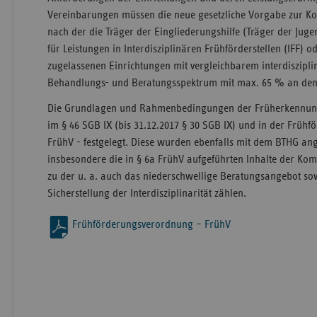
Vereinbarungen müssen die neue gesetzliche Vorgabe zur Ko
nach der die Träger der Eingliederungshilfe (Träger der Jugen
für Leistungen in Interdisziplinären Frühförderstellen (IFF) 
zugelassenen Einrichtungen mit vergleichbarem interdiszipl
Behandlungs- und Beratungsspektrum mit max. 65 % an den 
Die Grundlagen und Rahmenbedingungen der Früherkennun
im § 46 SGB IX (bis 31.12.2017 § 30 SGB IX) und in der Früh
FrühV - festgelegt. Diese wurden ebenfalls mit dem BTHG an
insbesondere die in § 6a FrühV aufgeführten Inhalte der Ko
zu der u. a. auch das niederschwellige Beratungsangebot so
Sicherstellung der Interdisziplinarität zählen.
Frühförderungsverordnung – FrühV