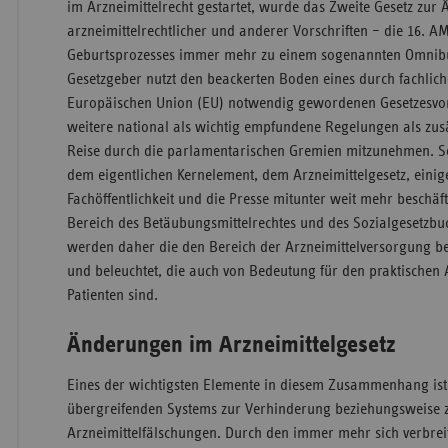
im Arzneimittelrecht gestartet, wurde das Zweite Gesetz zur
arzneimittelrechtlicher und anderer Vorschriften – die 16. A
Geburtsprozesses immer mehr zu einem sogenannten Omnibus
Gesetzgeber nutzt den beackerten Boden eines durch fachlic
Europäischen Union (EU) notwendig gewordenen Gesetzesvor
weitere national als wichtig empfundene Regelungen als zusä
Reise durch die parlamentarischen Gremien mitzunehmen. So
dem eigentlichen Kernelement, dem Arzneimittelgesetz, einige
Fachöffentlichkeit und die Presse mitunter weit mehr besch
Bereich des Betäubungsmittelrechtes und des Sozialgesetzbuc
werden daher die den Bereich der Arzneimittelversorgung be
und beleuchtet, die auch von Bedeutung für den praktischen 
Patienten sind.
Änderungen im Arzneimittelgesetz
Eines der wichtigsten Elemente in diesem Zusammenhang ist
übergreifenden Systems zur Verhinderung beziehungsweise zu
Arzneimittelfälschungen. Durch den immer mehr sich verbrei