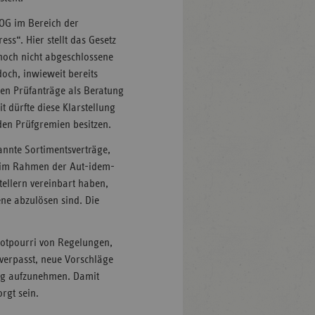
NOG im Bereich der
ss“. Hier stellt das Gesetz
noch nicht abgeschlossene
doch, inwieweit bereits
den Prüfanträge als Beratung
 dürfte diese Klarstellung
den Prüfgremien besitzen.
annte Sortimentsverträge,
e im Rahmen der Aut-idem-
ellern vereinbart haben,
ne abzulösen sind. Die
Potpourri von Regelungen,
 verpasst, neue Vorschläge
ung aufzunehmen. Damit
rgt sein.