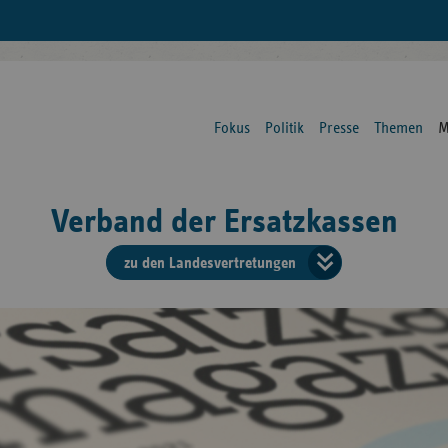
Fokus
Politik
Presse
Themen
M
Verband der Ersatzkassen
zu den Landesvertretungen
Verban
der
Ersatzk
vd
Bundes