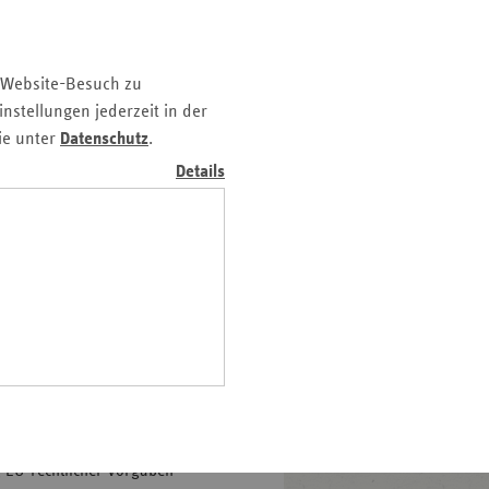
z
nd
 Website-Besuch zu
n
nstellungen jederzeit in der
n-
ie unter
Datenschutz
.
t
Details
wig-
ein
gen
etz zur Änderung
n. Es sieht zum größten Teil
rten direkt betreffen. Doch
ung der
 EU-rechtlicher Vorgaben