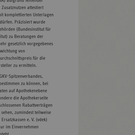
A) aufgrund fehlender
Zusatznutzen attestiert
t komplettierten Unterlagen
dürfen. Präzisiert wurde
hörden (Bundesinstitut für
itut) zu Beratungen der
mehr gesetzlich vorgegebenes
ewichtung von
rchschnittspreis für die
eller zu ermitteln.
 GKV-Spitzenverbandes,
bestimmen zu können, bei
raten auf Apothekenebene
sondere die Apothekerseite
schlossenen Rabattverträgen
 sehen, zumindest teilweise
Ersatzkassen e. V. (vdek)
r nur im Einvernehmen
steht.