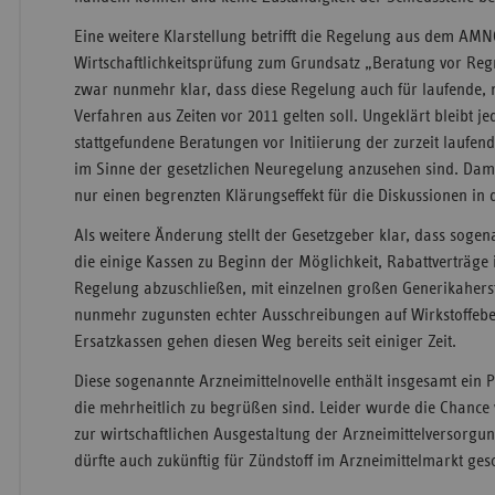
Eine weitere Klarstellung betrifft die Regelung aus dem AM
Wirtschaftlichkeitsprüfung zum Grundsatz „Beratung vor Regre
zwar nunmehr klar, dass diese Regelung auch für laufende, 
Verfahren aus Zeiten vor 2011 gelten soll. Ungeklärt bleibt je
stattgefundene Beratungen vor Initiierung der zurzeit laufen
im Sinne der gesetzlichen Neuregelung anzusehen sind. Damit
nur einen begrenzten Klärungseffekt für die Diskussionen in 
Als weitere Änderung stellt der Gesetzgeber klar, dass sogen
die einige Kassen zu Beginn der Möglichkeit, Rabattverträg
Regelung abzuschließen, mit einzelnen großen Generikaherst
nunmehr zugunsten echter Ausschreibungen auf Wirkstoffebe
Ersatzkassen gehen diesen Weg bereits seit einiger Zeit.
Diese sogenannte Arzneimittelnovelle enthält insgesamt ein 
die mehrheitlich zu begrüßen sind. Leider wurde die Chance
zur wirtschaftlichen Ausgestaltung der Arzneimittelversorg
dürfte auch zukünftig für Zündstoff im Arzneimittelmarkt geso