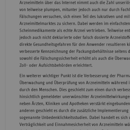
Arzneimitteln über das Internet nimmt auch die Zahl unseriös
von teilweise plumpen, mitunter jedoch auch nur durch Fach
Fälschungen versuchen, sich einen Teil des lukrativen und m
Arzneimittelmarktes zu sichern. Dabei werden im einfachsten F
Scheinmedikamente als echte Arznei vertrieben. Teilweise en
jedoch auch nicht deklarierte oder falsch dosierte Arzneisto
direkte Gesundheitsgefahren für den Anwender resultieren k
verbesserte Kennzeichnung der Packungsbehältnisse seitens d
sowohl die Fälschungssicherheit erhöht als auch die Überw
Zoll- oder Aufsichtsbehörden erleichtert.
Ein weiterer wichtiger Punkt ist die Verbesserung der Pharma
Überwachung und Überprüfung von Arzneimitteln während
durch den Menschen. Dies geschieht zum einen durch verbes
hinsichtlich gemeldeter unerwünschter Arzneimittelwirkungen
neben Ärzten, Kliniken und Apotheken verstärkt eingebunde
anderen geschieht es durch die zusätzliche Implementierung e
sogenannte Unbedenklichkeitsstudien. Dabei handelt es sic
Verträglichkeit und Einnahmesicherheit von Arzneimitteln w