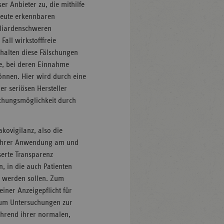
er Anbieter zu, die mithilfe
leute erkennbaren
illiardenschweren
all wirkstofffreie
thalten diese Fälschungen
ffe, bei deren Einnahme
önnen. Hier wird durch eine
er seriösen Hersteller
achungsmöglichkeit durch
kovigilanz, also die
 ihrer Anwendung am und
serte Transparenz
, in die auch Patienten
n werden sollen. Zum
iner Anzeigepflicht für
h um Untersuchungen zur
ährend ihrer normalen,