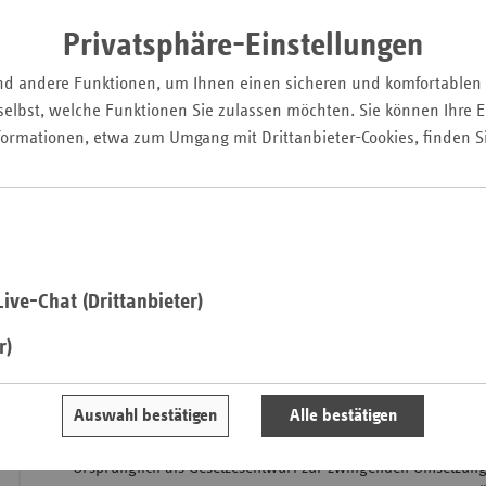
Pfal
Privatsphäre-Einstellungen
Saarla
nd andere Funktionen, um Ihnen einen sicheren und komfortablen
Sachse
elbst, welche Funktionen Sie zulassen möchten. Sie können Ihre Ei
Sachse
formationen, etwa zum Umgang mit Drittanbieter-Cookies, finden S
Anhal
Schles
Holst
Thürin
ive-Chat (Drittanbieter)
Der Deutsche Bundestag hat Ende Juni 2012 das Zweite Ges
r)
arzneimittelrechtlicher und anderer Vorschriften beschlosse
Regelungen vor, die zu begrüßen sind und auch die Versiche
es fehlt an Maßnahmen, um die wirtschaftliche Ausgestalt
Auswahl bestätigen
Alle bestätigen
Arzneimittelversorgung zu verbessern.
Ursprünglich als Gesetzesentwurf zur zwingenden Umsetzung