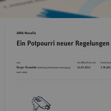
Bad
Württe
Bayern
AMG-Novelle
Berlin
Ein Potpourri neuer Regelungen
Breme
Hambu
von
Veröffentlicht am
Erschien
Hessen
Birger Rostalski
31.07.2012
7./8.201
(Abteilung Ambulante Versorgung
Meckle
beim vdek)
Vorpo
Nieder
Nordrh
Westfa
Rheinl