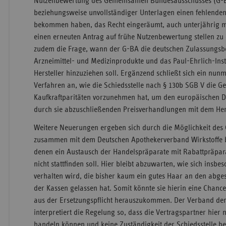
Nutzenbewertung des Gemeinsamen Bundesausschusses (G-B
beziehungsweise unvollständiger Unterlagen einen fehlenden 
bekommen haben, das Recht eingeräumt, auch unterjährig mi
einen erneuten Antrag auf frühe Nutzenbewertung stellen zu 
zudem die Frage, wann der G-BA die deutschen Zulassungsbe
Arzneimittel- und Medizinprodukte und das Paul-Ehrlich-Inst
Hersteller hinzuziehen soll. Ergänzend schließt sich ein nun
Verfahren an, wie die Schiedsstelle nach § 130b SGB V die G
Kaufkraftparitäten vorzunehmen hat, um den europäischen Du
durch sie abzuschließenden Preisverhandlungen mit dem Herst
Weitere Neuerungen ergeben sich durch die Möglichkeit des
zusammen mit dem Deutschen Apothekerverband Wirkstoffe 
denen ein Austausch der Handelspräparate mit Rabattpräpa
nicht stattfinden soll. Hier bleibt abzuwarten, wie sich insbe
verhalten wird, die bisher kaum ein gutes Haar an den abge
der Kassen gelassen hat. Somit könnte sie hierin eine Chance
aus der Ersetzungspflicht herauszukommen. Der Verband der 
interpretiert die Regelung so, dass die Vertragspartner hie
handeln können und keine Zuständigkeit der Schiedsstelle be