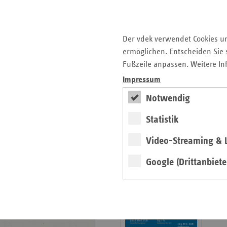
Krankenhauslandschaft
5. Ausgabe 2025: Zukunft
der Gesundheitskompetenz
Der vdek verwendet Cookies u
ermöglichen. Entscheiden Sie s
Archiv
Fußzeile anpassen. Weitere In
Jahresverzeichnisse
Impressum
Impressum Magazin
Notwendig
Statistik
Seitenleiste
Basisdaten 2025/26
Video-Streaming & L
mit
erschienen
weiteren
Google (Drittanbiete
Broschüre
Informationen