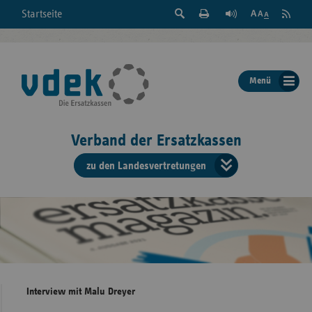
Suche
Seite
RSS
Startseite
Feed
einblenden
Drucken
abonni
Schrift
/
ausblenden
der
Menü
Seite
ändern
Verband der Ersatzkassen
zu den Landesvertretungen
Verband
der
Ersatzkass
vd
Bundes
Interview mit Malu Dreyer