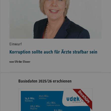
Einwurf
Korruption sollte auch für Ärzte strafbar sein
von Ulrike Elsner
Seitennavigation
Seitenleiste
Basisdaten 2025/26 erschienen
mit
Broschüre
weiteren
Informationen