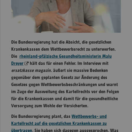
Sachse
Sachse
Anhal
Schles
Die Bundesregierung hat die Absicht, die gesetzlichen
Holst
Krankenkassen dem Wettbewerbsrecht zu unterwerfen.
Thürin
Die
rheinland-pfälzische Gesundheitsministerin Malu
Dreyer
hält das für einen Fehler. Im Interview mit
ersatzkasse magazin.
äußert sie massive Bedenken
gegenüber dem geplanten Gesetz zur Änderung des
Gesetzes gegen Wettbewerbsbeschränkungen und warnt
im Zuge der Ausweitung des Kartellrechts vor den Folgen
für die Krankenkassen und damit für die gesundheitliche
Versorgung zum Wohle der Versicherten.
Die Bundesregierung plant, das
Wettbewerbs- und
Kartellrecht auf die gesetzlichen Krankenkassen zu
übertragen
. Sie haben sich dagegen ausgesprochen. Was