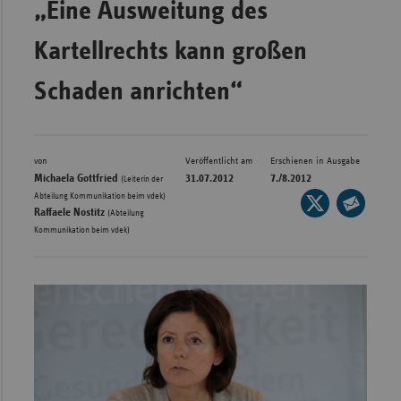
„Eine Ausweitung des
Bad
Württe
Kartellrechts kann großen
Bayern
Schaden anrichten“
Berlin
Breme
Hambu
von
Veröffentlicht am
Erschienen in Ausgabe
Michaela Gottfried
31.07.2012
7./8.2012
Hessen
(Leiterin der
,
Abteilung Kommunikation beim vdek)
Seite
Meckle
Raffaele Nostitz
(Abteilung
auf
Seite
Vorpo
Kommunikation beim vdek)
X
per
Nieder
teilen
E-
Mail
Nordrh
teilen
Westfa
Rheinl
Pfal
Saarla