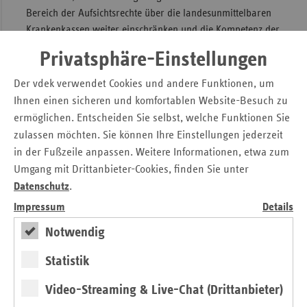
Bereich der Aufsichtsrechte über die landesunmittelbaren
Krankenkassen weiter einschränken und die Kompetenz der
Sozialgerichtsbarkeit in einem elementar wichtigen Bereich
Privatsphäre-Einstellungen
– der medizinischen Versorgung der Bevölkerung – infrage
stellen. Dies stellt meines Erachtens keine „Liberalisierung
Der vdek verwendet Cookies und andere Funktionen, um
des gesetzlichen Krankenversicherungsmarktes“ dar,
Ihnen einen sicheren und komfortablen Website-Besuch zu
sondern dient der langfristigen Auflösung des etablierten
ermöglichen. Entscheiden Sie selbst, welche Funktionen Sie
Solidarsystems in Deutschland.
zulassen möchten. Sie können Ihre Einstellungen jederzeit
in der Fußzeile anpassen. Weitere Informationen, etwa zum
Gesetzliche Krankenkassen versorgen ihre Versicherten
unter den wirtschaftlichen Rahmenbedingungen des
Umgang mit Drittanbieter-Cookies, finden Sie unter
Gesundheitsfonds und ohne eigene Erwerbsinteressen mit
Datenschutz
.
medizinisch notwendigen Leistungen der
Impressum
Details
Krankenbehandlung. In dem Zusammenhang ist für
Notwendig
Regelungen, die die GKV in die Nähe privatwirtschaftlicher
Unternehmen rücken, kein Raum. Gesetzliche
Statistik
Krankenkassen sind keine Privatunternehmen. Das hat der
Europäische Gerichtshof wiederholt entschieden.
Video-Streaming & Live-Chat (Drittanbieter)