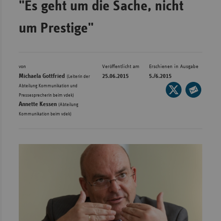
"Es geht um die Sache, nicht
Bad
Württe
um Prestige"
Bayern
Berlin
Breme
von
Veröffentlicht am
Erschienen in Ausgabe
Michaela Gottfried
25.06.2015
5./6.2015
(Leiterin der
Hambu
Abteilung Kommunikation und
Seite
,
Pressesprecherin beim vdek)
auf
Hessen
Seite
Annette Kessen
(Abteilung
X
per
Kommunikation beim vdek)
Meckle
teilen
E-
Vorpo
Mail
Nieder
teilen
Nordrh
Westfa
Rheinl
Pfal
Saarla