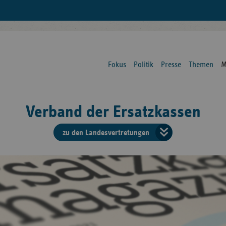
Fokus
Politik
Presse
Themen
M
Verband der Ersatzkassen
zu den Landesvertretungen
Verban
der
Ersatzk
vd
Bundes