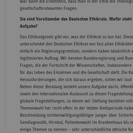
war dann die Erkenntnis, dass man in der Ethik die Theolog
gesellschaftsrelevanten Fragen.
Sie sind Vorsitzender des Deutschen Ethikrats. Wofür steht d
Aufgabe?
Das Ethikratgesetz gibt vor, was der Ethikrat zu tun hat. Die
unterscheidet den Deutschen Ethikrat von fast allen Ethikräten
einfach ein Regierungsgremium, sondern haben tatsächlich 
legitimierten Auftrag. Wir beraten Bundesregierung und Bu
Fragen, die der Fortschritt der Wissenschaften, insbesondere
für das Leben des Einzelnen und die Gesellschaft stellt. Die K
Herausforderungen, die sich daraus ergeben, sollen wir laut
Neben dieser Beratung besteht unsere Aufgabe darin, öffentl
sowie den internationalen Austausch zu diesen Fragestellung
globale Fragestellungen, zu denen wir Stellung beziehen soll
Themenwahl her recht offen: In der letzten Amtsperiode hab
Beschneidung nichteinwilligungsfähiger Junger über Sicherhe
Gendiagnostik, Hirntod, Patientenwohl im Krankenhaus bis
einige Themen zu nennen – sehr unterschiedliche ethische Ko