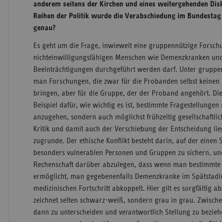
anderem seitens der Kirchen und eines weitergehenden Dis
Reihen der Politik wurde die Verabschiedung im Bundestag
genau?
Es geht um die Frage, inwieweit eine gruppennützige Forsch
nichteinwilligungsfähigen Menschen wie Demenzkranken und
Beeinträchtigungen durchgeführt werden darf. Unter gruppe
man Forschungen, die zwar für die Probanden selbst keinen
bringen, aber für die Gruppe, der der Proband angehört. Dies
Beispiel dafür, wie wichtig es ist, bestimmte Fragestellungen 
anzugehen, sondern auch möglichst frühzeitig gesellschaftlic
Kritik und damit auch der Verschiebung der Entscheidung lieg
zugrunde. Der ethische Konflikt besteht darin, auf der einen 
besonders vulnerablen Personen und Gruppen zu sichern, und
Rechenschaft darüber abzulegen, dass wenn man bestimmte 
ermöglicht, man gegebenenfalls Demenzkranke im Spätstad
medizinischen Fortschritt abkoppelt. Hier gilt es sorgfältig
zeichnet selten schwarz-weiß, sondern grau in grau. Zwische
dann zu unterscheiden und verantwortlich Stellung zu bezie