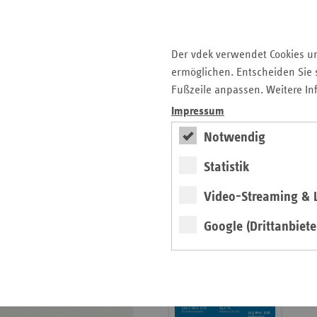
Krankenhauslandschaft
5. Ausgabe 2025: Zukunft
der Gesundheitskompetenz
Der vdek verwendet Cookies u
ermöglichen. Entscheiden Sie s
Archiv
Fußzeile anpassen. Weitere In
Jahresverzeichnisse
Impressum
Impressum Magazin
Notwendig
Statistik
Seitenleiste
Basisdaten 2025/26
Video-Streaming & L
mit
erschienen
weiteren
Google (Drittanbiete
Broschüre
Informationen