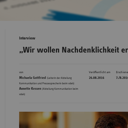
Bad
Württe
Bayern
Interview
Berlin
„Wir wollen Nachdenklichkeit e
Breme
Hambu
von
Veröffentlicht am
Erschien
Hessen
Michaela Gottfried
26.08.2016
7./8.201
(Leiterin der Abteilung
Meckle
,
Kommunikation und Pressesprecherin beim vdek)
Annette Kessen
(Abteilung Kommunikation beim
Vorpo
vdek)
Nieder
Nordrh
Westfa
Rheinl