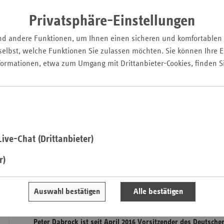
Pfal
Privatsphäre-Einstellungen
Saarla
nd andere Funktionen, um Ihnen einen sicheren und komfortablen
Sachse
elbst, welche Funktionen Sie zulassen möchten. Sie können Ihre Ei
Sachse
formationen, etwa zum Umgang mit Drittanbieter-Cookies, finden S
Anhal
Schles
Holst
Thürin
ive-Chat (Drittanbieter)
r)
Die moderne Medizin und damit verbundene Forschungen w
ethische Fragen auf, die auch bei politischen Entscheidungs
Auswahl bestätigen
Alle bestätigen
Rolle spielen. Aktuell steht eine EU-Verordnung in der Disku
sogenannten gruppennützigen Forschung an Demenzkranken b
Peter Dabrock ist seit April 2016 Vorsitzender des Deutsche