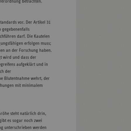
Verordnung betrachten.
tandards vor. Der Artikel 31
n gegebenenfalls
hführen darf. Die Kautelen
gungsfähigen erfolgen muss;
tzen an der Forschung haben.
t wird und dass der
greifens aufgeklärt und in
ch der
ine Blutentnahme wehrt, der
uchungen mit minimalem
öhe steht natürlich drin,
gibt es sogar noch zwei
ng unterschrieben werden