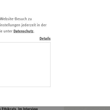
z
nd
 Website-Besuch zu
n
nstellungen jederzeit in der
n-
ie unter
Datenschutz
.
t
Details
wig-
ein
gen
erfen immer wieder
prozessen eine wichtige
ssion, die sich mit einer
eschäftigt. Prof. Dr.
n Ethikrats. Im Interview