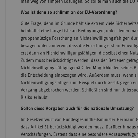
man weg von simplen Lösungen. So sollte man auch die EU-
Was ist denn so schlimm an der EU-Verordnung?
Gute Frage, denn im Grunde hält sie extrem viele Sicherheitss
beinhaltet eine lange Liste an Bedingungen, unter denen ma
gruppennützige Forschung an Nichteinwilligungsfähigen durc
besagen unter anderem, dass die Forschung erst an Einwilli
erst dann an Nichteinwilligungsfähigen, die selbst einen Nu
Zudem muss berücksichtigt werden, dass der Betreuer gefrag
Nichteinwilligungsfähige gemäß den Möglichkeiten seines Be
die Entscheidung einbezogen wird. Außerdem muss, wenn si
Nichteinwilligungsfähige zum Beispiel durch Gestik gegen e
Vorgang abgebrochen werden. Schließlich sind nur Unters
Risiko erlaubt.
Gelten diese Vorgaben auch für die nationale Umsetzung?
Im Gesetzentwurf von Bundesgesundheitsminister Hermann Gr
dass Artikel 31 berücksichtigt werden muss. Darüber hinaus 
Verschärfungen. Erstens dass eine besondere Vorausverfügu