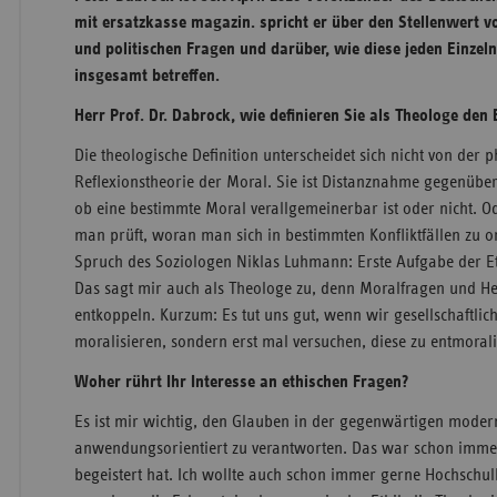
mit ersatzkasse magazin. spricht er über den Stellenwert v
und politischen Fragen und darüber, wie diese jeden Einzeln
insgesamt betreffen.
Herr Prof. Dr. Dabrock, wie definieren Sie als Theologe den 
Die theologische Definition unterscheidet sich nicht von der p
Reflexionstheorie der Moral. Sie ist Distanznahme gegenübe
ob eine bestimmte Moral verallgemeinerbar ist oder nicht. O
man prüft, woran man sich in bestimmten Konfliktfällen zu o
Spruch des Soziologen Niklas Luhmann: Erste Aufgabe der Et
Das sagt mir auch als Theologe zu, denn Moralfragen und He
entkoppeln. Kurzum: Es tut uns gut, wenn wir gesellschaftliche
moralisieren, sondern erst mal versuchen, diese zu entmorali
Woher rührt Ihr Interesse an ethischen Fragen?
Es ist mir wichtig, den Glauben in der gegenwärtigen moder
anwendungsorientiert zu verantworten. Das war schon immer
begeistert hat. Ich wollte auch schon immer gerne Hochschu