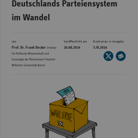
Deutschlands Parteiensystem
Bad
Württe
im Wandel
Bayern
Berlin
Breme
von
Veröffentlicht am
Erschienen in Ausgabe
Prof. Dr. Frank Decker
26.08.2016
7./8.2016
(Institut
Hambu
für Politische Wissenschaft und
Seite
Soziologie der Rheinischen Friedrich-
auf
Hessen
Seite
Wilhelms-Universität Bonn)
X
per
Meckle
teilen
E-
Vorpo
Mail
Nieder
teilen
Nordrh
Westfa
Rheinl
Pfal
Saarla