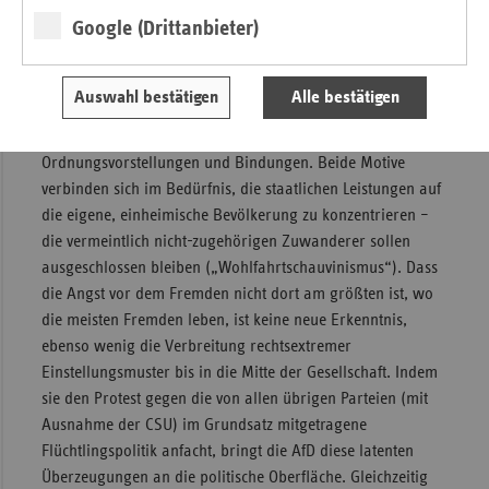
Die Motivlagen der AfD-Wähler lassen sich vielleicht mit
Google (Drittanbieter)
dem Begriffspaar „Unsicherheit“ und „Unbehagen“ am
besten umschreiben. Unsicherheit bezieht sich dabei mehr
auf die soziale Situation, also die Sorge vor
Auswahl bestätigen
Alle bestätigen
Wohlstandsverlusten, während Unbehagen auf kulturelle
Entfremdungsgefühle abzielt, den Verlust vertrauter
Ordnungsvorstellungen und Bindungen. Beide Motive
verbinden sich im Bedürfnis, die staatlichen Leistungen auf
die eigene, einheimische Bevölkerung zu konzentrieren –
die vermeintlich nicht-zugehörigen Zuwanderer sollen
ausgeschlossen bleiben („Wohlfahrtschauvinismus“). Dass
die Angst vor dem Fremden nicht dort am größten ist, wo
die meisten Fremden leben, ist keine neue Erkenntnis,
ebenso wenig die Verbreitung rechtsextremer
Einstellungsmuster bis in die Mitte der Gesellschaft. Indem
sie den Protest gegen die von allen übrigen Parteien (mit
Ausnahme der CSU) im Grundsatz mitgetragene
Flüchtlingspolitik anfacht, bringt die AfD diese latenten
Überzeugungen an die politische Oberfläche. Gleichzeitig