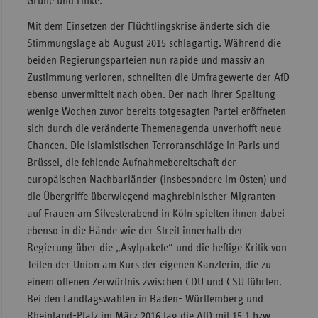
Grüne und Linke.
Mit dem Einsetzen der Flüchtlingskrise änderte sich die
Stimmungslage ab August 2015 schlagartig. Während die
beiden Regierungsparteien nun rapide und massiv an
Zustimmung verloren, schnellten die Umfragewerte der AfD
ebenso unvermittelt nach oben. Der nach ihrer Spaltung
wenige Wochen zuvor bereits totgesagten Partei eröffneten
sich durch die veränderte Themenagenda unverhofft neue
Chancen. Die islamistischen Terroranschläge in Paris und
Brüssel, die fehlende Aufnahmebereitschaft der
europäischen Nachbarländer (insbesondere im Osten) und
die Übergriffe überwiegend maghrebinischer Migranten
auf Frauen am Silvesterabend in Köln spielten ihnen dabei
ebenso in die Hände wie der Streit innerhalb der
Regierung über die „Asylpakete“ und die heftige Kritik von
Teilen der Union am Kurs der eigenen Kanzlerin, die zu
einem offenen Zerwürfnis zwischen CDU und CSU führten.
Bei den Landtagswahlen in Baden- Württemberg und
Rheinland-Pfalz im März 2016 lag die AfD mit 15,1 bzw.