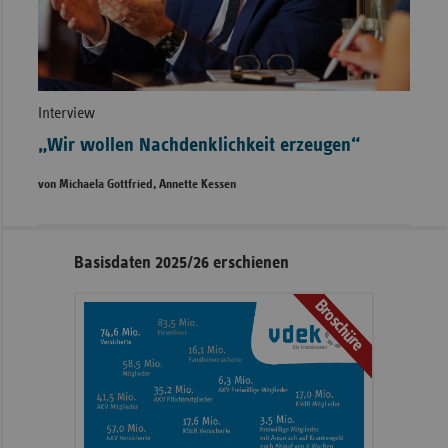
Interview
„Wir wollen Nachdenklichkeit erzeugen“
von Michaela Gottfried, Annette Kessen
Seitennavigation
Seitenleiste
Basisdaten 2025/26 erschienen
mit
Broschüre
weiteren
Informationen