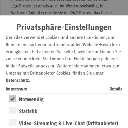
12,6 Prozent erstmals auch im Westen zweistellig, in
Sachsen- Anhalt erreichte sie mit 24,2 Prozent das bisher
beste Ergebnis einer rechtspopulistischen oder -
Privatsphäre-Einstellungen
extremistischen Partei bei Landtagswahlen überhaupt.
Wie die Wahlanalysen zeigen, schöpfte die AfD in Baden-
Der vdek verwendet Cookies und andere Funktionen, um
Württemberg und Rheinland- Pfalz etwa ein Viertel, in
Ihnen einen sicheren und komfortablen Website-Besuch zu
Sachsen-Anhalt sogar fast ein Drittel ihrer Stimmen aus
ermöglichen. Entscheiden Sie selbst, welche Funktionen Sie
dem Lager der Nichtwähler. Damit war sie der
zulassen möchten. Sie können Ihre Einstellungen jederzeit
Hauptprofiteur der durch das Flüchtlingsthema ausgelösten
in der Fußzeile anpassen. Weitere Informationen, etwa zum
Politisierung, die die Wahlbeteiligung in allen drei Ländern
Umgang mit Drittanbieter-Cookies, finden Sie unter
um gut zehn Prozentpunkte nach oben trieb. Rechnet man
Datenschutz
.
die Abwanderungen von den vorhandenen Parteien hinzu,
Impressum
Details
rekrutierte die AfD in Baden-Württemberg und Rheinland-
Pfalz etwas weniger, in Sachsen- Anhalt mehr als die Hälfte
Notwendig
ihrer Stimmen aus dem linken Parteienspektrum. Derselbe
Statistik
Effekt hatte sich bereits bei den vorangegangenen Wahlen
in Ostdeutschland gezeigt.
Video-Streaming & Live-Chat (Drittanbieter)