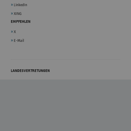
LinkedIn
XING
EMPFEHLEN
X
E-Mail
LANDESVERTRETUNGEN
vdek - Bundesebene
Bremen
Baden-Württemberg
Hamburg
Bayern
Hessen
Berlin/Brandenburg
Mecklenburg-Vorpommern
Niedersachsen
Sachsen