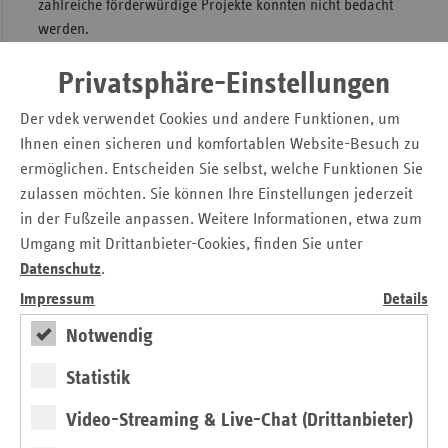
zahlreiche förderwürdige Projekte konnten nicht bedacht
werden.
Die finale Auswahl für die Projektideen zu den neuen
Privatsphäre-Einstellungen
Versorgungsformen fand am 20. Oktober 2016 statt. Aus
den 138 Anträgen wählte der Innovationsausschuss um die
Der vdek verwendet Cookies und andere Funktionen, um
30 Anträge zur Förderung aus. Für die
Ihnen einen sicheren und komfortablen Website-Besuch zu
Versorgungsforschung wurde die Entscheidung am 24.
ermöglichen. Entscheiden Sie selbst, welche Funktionen Sie
November 2016 gefällt. Auch hier konnten eine Vielzahl von
zulassen möchten. Sie können Ihre Einstellungen jederzeit
Forschungsideen im Gesamtvolumen von 75 Millionen Euro
in der Fußzeile anpassen. Weitere Informationen, etwa zum
gefördert werden.
Umgang mit Drittanbieter-Cookies, finden Sie unter
Datenschutz
.
Noch nicht entschieden wurde über die Projektanträge zur
zweiten Welle bei den neuen Versorgungsformen. Hier
Impressum
Details
gingen im Sommer 107 Anträge auf die Themenfelder
Notwendig
Versorgungsmodelle mit Delegation und Substitution von
Leistungen, Modellprojekte zum Auf- und Ausbau der
Statistik
geriatrischen Versorgung, Verbesserung der
Kommunikation mit Patientinnen und Patienten und
Video-Streaming & Live-Chat (Drittanbieter)
Förderung der Gesundheitskompetenz und