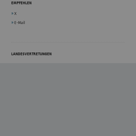
EMPFEHLEN
X
E-Mail
LANDESVERTRETUNGEN
vdek - Bundesebene
Bremen
Baden-Württemberg
Hamburg
Bayern
Hessen
Berlin/Brandenburg
Mecklenburg-Vorpommern
Niedersachsen
Sachsen
Nordrhein-Westfalen
Sachsen-Anhalt
Rheinland-Pfalz
Schleswig-Holstein