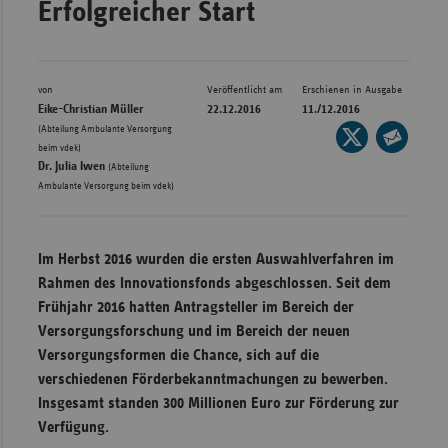
Erfolgreicher Start
Bad
Württe
Bayern
von
Veröffentlicht am
Erschienen in Ausgabe
Berlin
Eike-Christian Müller
22.12.2016
11./12.2016
(Abteilung Ambulante Versorgung
Seite
Breme
,
beim vdek)
auf
Seite
Hambu
Dr. Julia Iwen
(Abteilung
X
per
Ambulante Versorgung beim vdek)
Hessen
teilen
E-
Meckle
Mail
Im Herbst 2016 wurden die ersten Auswahlverfahren im
Vorpo
teilen
Rahmen des Innovationsfonds abgeschlossen. Seit dem
Nieder
Frühjahr 2016 hatten Antragsteller im Bereich der
Nordrh
Versorgungsforschung und im Bereich der neuen
Westfa
Versorgungsformen die Chance, sich auf die
verschiedenen Förderbekanntmachungen zu bewerben.
Rheinl
Insgesamt standen 300 Millionen Euro zur Förderung zur
Pfal
Verfügung.
Saarla