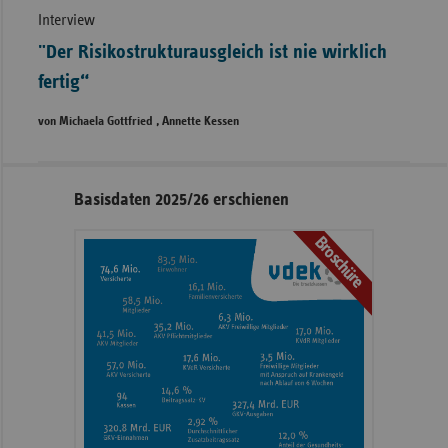
Interview
"Der Risikostrukturausgleich ist nie wirklich
fertig“
von Michaela Gottfried , Annette Kessen
Seitennavigation
Seitenleiste
Basisdaten 2025/26 erschienen
mit
Broschüre
weiteren
Informationen