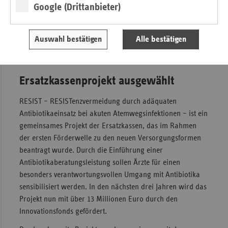
Google (Drittanbieter)
Versorgungsmodelle für Menschen mit Behinderung ein.
Die Entscheidung über diese Förderanträge wird erst im
Jahr 2017 erfolgen. Im nächsten Jahr wird zudem die Arbeit
Auswahl bestätigen
Alle bestätigen
des Innovationsfonds durch den Beginn neuer
Antragsverfahren fortgeführt.
Ersatzkassenprojekt ausgewählt
RESIST – RESISTenzvermeidung durch adäquaten
Antibiotikaeinsatz bei akuten Atemwegsinfektionen – ist ein
gemeinsames Projekt der Ersatzkassen, das im Rahmen
der ersten Förderwelle zu den neuen Versorgungsformen
beantragt wurde. Durch die Einführung einer
Antibiotikaberatungsleistung sollen Ärzte für einen
besonders verantwortungsvollen Umgang mit Antibiotika
sensibilisiert werden. In den nächsten drei Jahren wird das
Projekt nun mit über 13 Millionen Euro durch den
Innovationsfonds gefördert.