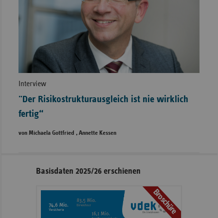
Interview
"Der Risikostrukturausgleich ist nie wirklich
fertig“
von Michaela Gottfried , Annette Kessen
Seitennavigation
Seitenleiste
Basisdaten 2025/26 erschienen
mit
Broschüre
weiteren
Informationen