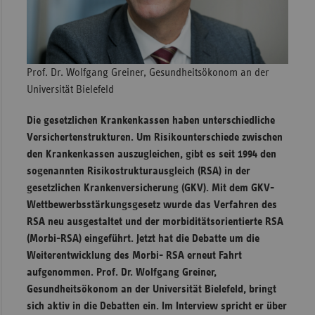
Sachse
Sachse
Anhal
Prof. Dr. Wolfgang Greiner, Gesundheitsökonom an der
Schles
Universität Bielefeld
Holst
Die gesetzlichen Krankenkassen haben unterschiedliche
Thürin
Versichertenstrukturen. Um Risikounterschiede zwischen
den Krankenkassen auszugleichen, gibt es seit 1994 den
sogenannten Risikostrukturausgleich (RSA) in der
gesetzlichen Krankenversicherung (GKV). Mit dem GKV-
Wettbewerbsstärkungsgesetz wurde das Verfahren des
RSA neu ausgestaltet und der morbiditätsorientierte RSA
(Morbi-RSA) eingeführt. Jetzt hat die Debatte um die
Weiterentwicklung des Morbi- RSA erneut Fahrt
aufgenommen. Prof. Dr. Wolfgang Greiner,
Gesundheitsökonom an der Universität Bielefeld, bringt
sich aktiv in die Debatten ein. Im Interview spricht er über