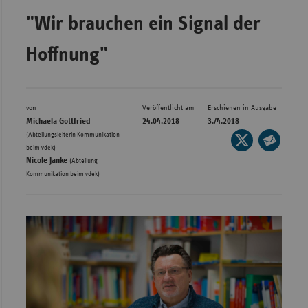
Bad
"Wir brauchen ein Signal der
Württe
Bayern
Hoffnung"
Berlin
Breme
von
Veröffentlicht am
Erschienen in Ausgabe
Hambu
Michaela Gottfried
24.04.2018
3./4.2018
(Abteilungsleiterin Kommunikation
Seite
Hessen
,
beim vdek)
auf
Seite
Nicole Janke
Meckle
(Abteilung
X
per
Kommunikation beim vdek)
Vorpo
teilen
E-
Nieder
Mail
teilen
Nordrh
Westfa
Rheinl
Pfal
Saarla