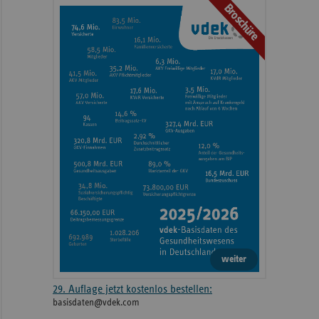
Broschüre
weiteren
Informationen
weiter
29. Auflage jetzt kostenlos bestellen:
basisdaten@vdek.com