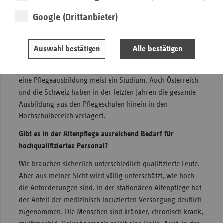
ein.
Google (Drittanbieter)
Ja, denn die Anforderungen in der Pflege wachsen und wir
müssen neue Interessentengruppen ansprechen. Zurzeit
liegt der Anteil der Akademiker in der Pflege geschätzt bei
Auswahl bestätigen
Alle bestätigen
einem Prozent. Doch wir haben immer mehr Abiturienten –
für die müssen wir attraktiv sein. International gesehen ist
eine Pflegeausbildung meist ein Studium. Auch Österreich
und die Schweiz haben in den letzten Jahren die gesamte
Ausbildung aus den Pflegeschulen hinein in den
Hochschulbereich verlagert.
Gibt es in der Altenpflege ausreichend Bedarf für
hochqualifiziertes Personal?
Wir brauchen sicherlich unterschiedlich qualifizierte Leute.
Aber aus meiner Sicht wird völlig unterschätzt, wie hoch
die Anforderungen sind. In der stationären Altenpflege hat
der Anteil der medizinisch induzierten Versorgung deutlich
zugenommen. Die Menschen sind kränker, chronisch krank,