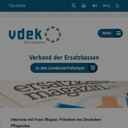
Suche
Seite
RSS
Startseite
Feed
einblenden
Drucken
abonni
Schrift
/
ausblenden
der
Menü
Seite
ändern
Verband der Ersatzkassen
zu den Landesvertretungen
Verband
der
Ersatzkass
vd
Bundes
Interview mit Franz Wagner, Präsident des Deutschen
Pflegerates