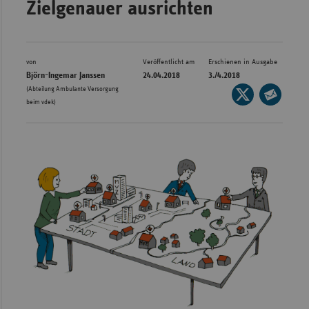
Zielgenauer ausrichten
Bad
Württe
Bayern
von
Veröffentlicht am
Erschienen in Ausgabe
Berlin
Björn-Ingemar Janssen
24.04.2018
3./4.2018
(Abteilung Ambulante Versorgung
Seite
Breme
beim vdek)
auf
Seite
Hambu
X
per
Hessen
teilen
E-
Meckle
Mail
Vorpo
teilen
Nieder
Nordrh
Westfa
Rheinl
Pfal
Saarla