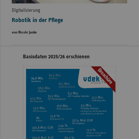
Digitalisierung
Robotik in der Pflege
von Nicole Janke
Seitennavigation
Seitenleiste
Basisdaten 2025/26 erschienen
mit
Broschüre
weiteren
Informationen