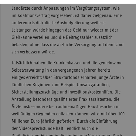
zugutegekommen sind. Eine finanzielle Förderung der
Landärzte durch Anpassungen im Vergütungssystem, wie
im Koalitionsvertrag vorgesehen, ist daher zielgenau. Eine
anderenorts diskutierte Ausbudgetierung weiterer
Leistungen würde hingegen das Geld nur wieder mit der
Gießkanne verteilen und die Beitragszahler zusätzlich
belasten, ohne dass die ärztliche Versorgung auf dem Land
sich verbessern würde.
Tatsächlich haben die Krankenkassen und die gemeinsame
Selbstverwaltung in den vergangenen Jahren bereits
einiges erreicht: Über Strukturfonds erhalten junge Ärzte in
ländlichen Regionen zum Beispiel Umsatzgarantien,
Sicherstellungszuschläge und Investitionskostenhilfen. Die
Anstellung besonders qualifizierter Praxisassistenten, die
Ärzte insbesondere bei routinemäßigen Hausbesuchen in
weitläufigen Gegenden entlasten können, wird mit über 100
Millionen Euro jährlich gefördert. Durch die Einführung
der Videosprechstunde hält endlich auch die
Digitalisierung Einzug in die ambulante Versorgung. Doch