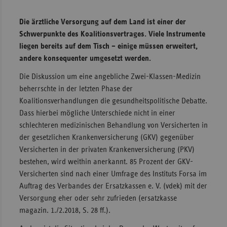
Sachse
Die ärztliche Versorgung auf dem Land ist einer der
Sachse
Schwerpunkte des Koalitionsvertrages. Viele Instrumente
Anhal
liegen bereits auf dem Tisch – einige müssen erweitert,
andere konsequenter umgesetzt werden.
Schles
Holst
Die Diskussion um eine angebliche Zwei-Klassen-Medizin
beherrschte in der letzten Phase der
Thürin
Koalitionsverhandlungen die gesundheitspolitische Debatte.
Dass hierbei mögliche Unterschiede nicht in einer
schlechteren medizinischen Behandlung von Versicherten in
der gesetzlichen Krankenversicherung (GKV) gegenüber
Versicherten in der privaten Krankenversicherung (PKV)
bestehen, wird weithin anerkannt. 85 Prozent der GKV-
Versicherten sind nach einer Umfrage des Instituts Forsa im
Auftrag des Verbandes der Ersatzkassen e. V. (vdek) mit der
Versorgung eher oder sehr zufrieden (ersatzkasse
magazin. 1./2.2018, S. 28 ff.).