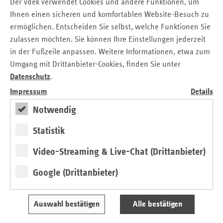
Der vdek verwendet Cookies und andere Funktionen, um
Bundesländern. Es ist daher positiv zu sehen, dass hier die
Ihnen einen sicheren und komfortablen Website-Besuch zu
neue Bundesregierung neue Spielräume schaffen will.
ermöglichen. Entscheiden Sie selbst, welche Funktionen Sie
Ein weiteres Problem ist die weiterhin bestehende
zulassen möchten. Sie können Ihre Einstellungen jederzeit
Überversorgung in Ballungsräumen und die damit
in der Fußzeile anpassen. Weitere Informationen, etwa zum
einhergehende Ungleichverteilung von Vertragsärzten
Umgang mit Drittanbieter-Cookies, finden Sie unter
zwischen Stadt und Land. Die Möglichkeit eines
Datenschutz
.
Praxisaufkaufs durch die KV hat sich als stumpfes Schwert
Impressum
Details
erwiesen; sie wird fast nie genutzt. Die bestehende
Regelung sollte daher durch einen Automatismus ergänzt
Notwendig
werden, der die Nachbesetzung eines Vertragsarztsitzes ab
einem bestimmten Grad der Überversorgung ausschließt.
Statistik
Denn solange städtische Regionen mit guter Infrastruktur
Video-Streaming & Live-Chat (Drittanbieter)
und einem hohen Anteil an Privatpatienten als
Praxisstandorte verfügbar sind, werden es ländliche
Google (Drittanbieter)
Bereiche im Wettbewerb um junge Ärzte schwer haben.
Dies wird auch dadurch verstärkt, dass die erheblichen
Honorarsteigerungen der letzten Jahre allen Vertragsärzten
Auswahl bestätigen
Alle bestätigen
– unabhängig vom Ort ihrer Niederlassung –