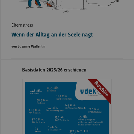
Elternstress
Wenn der Alltag an der Seele nagt
von Susanne Wallentin
Seitennavigation
Seitenleiste
Basisdaten 2025/26 erschienen
mit
Broschüre
weiteren
Informationen