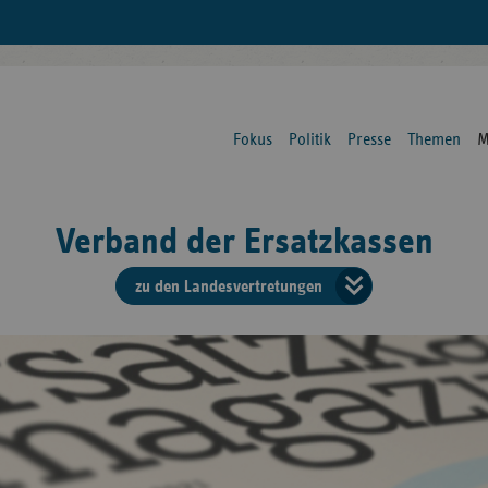
Fokus
Politik
Presse
Themen
M
Verband der Ersatzkassen
zu den Landesvertretungen
Verban
der
Ersatzk
vd
Bundes