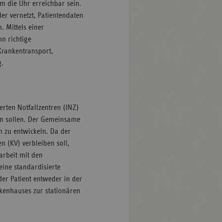
m die Uhr erreichbar sein.
der vernetzt, Patientendaten
 Mittels einer
hn richtige
Krankentransport,
g.
erten Notfallzentren (INZ)
en sollen. Der Gemeinsame
n zu entwickeln. Da der
n (KV) verbleiben soll,
arbeit mit den
eine standardisierte
er Patient entweder in der
nkenhauses zur stationären