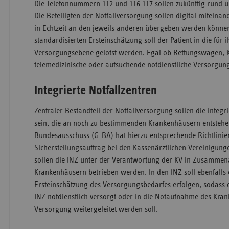
Die Telefonnummern 112 und 116 117 sollen zukünftig rund u
Die Beteiligten der Notfallversorgung sollen digital miteinan
in Echtzeit an den jeweils anderen übergeben werden können.
standardisierten Ersteinschätzung soll der Patient in die für i
Versorgungsebene gelotst werden. Egal ob Rettungswagen, 
telemedizinische oder aufsuchende notdienstliche Versorgun
Integrierte Notfallzentren
Zentraler Bestandteil der Notfallversorgung sollen die integri
sein, die an noch zu bestimmenden Krankenhäusern entsteh
Bundesausschuss (G-BA) hat hierzu entsprechende Richtlinie
Sicherstellungsauftrag bei den Kassenärztlichen Vereinigunge
sollen die INZ unter der Verantwortung der KV in Zusammen
Krankenhäusern betrieben werden. In den INZ soll ebenfalls 
Ersteinschätzung des Versorgungsbedarfes erfolgen, sodass d
INZ notdienstlich versorgt oder in die Notaufnahme des Kra
Versorgung weitergeleitet werden soll.