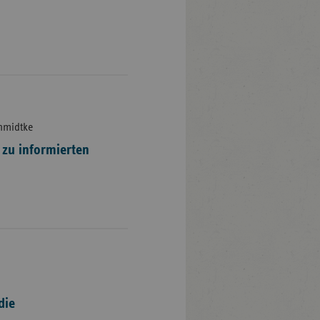
chmidtke
zu informierten
die