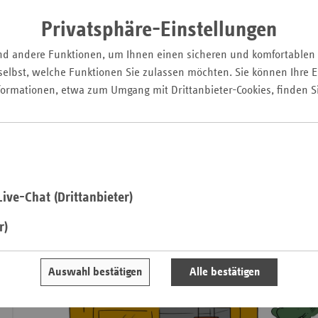
Notfallversorgung vorgelegt.
Pfal
Privatsphäre-Einstellungen
Saarla
nd andere Funktionen, um Ihnen einen sicheren und komfortablen
Sachse
elbst, welche Funktionen Sie zulassen möchten. Sie können Ihre Ei
Sachse
formationen, etwa zum Umgang mit Drittanbieter-Cookies, finden S
Anhal
Schles
Holst
Thürin
ive-Chat (Drittanbieter)
r)
Auswahl bestätigen
Alle bestätigen