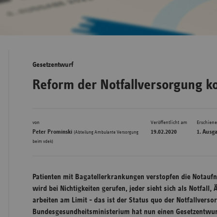
Bad
Württe
Bayern
Gesetzentwurf
Berlin
Reform der Notfallversorgung 
Breme
Hambu
von
Veröffentlicht am
Erschien
Hessen
Peter Prominski
19.02.2020
1. Ausg
(Abteilung Ambulante Versorgung
Meckle
beim vdek)
Vorpo
Nieder
Patienten mit Bagatellerkrankungen verstopfen die Notau
Nordrh
wird bei Nichtigkeiten gerufen, jeder sieht sich als Notfall,
Westfa
arbeiten am Limit - das ist der Status quo der Notfallvers
Bundesgesundheitsministerium hat nun einen Gesetzentwur
Rheinl