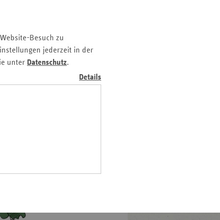
z
nd
 Website-Besuch zu
n
nstellungen jederzeit in der
n-
ie unter
Datenschutz
.
t
Details
wig-
ein
gen