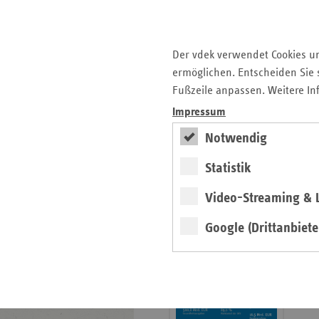
Krankenhauslandschaft
5. Ausgabe 2025: Zukunft
der Gesundheitskompetenz
Der vdek verwendet Cookies u
ermöglichen. Entscheiden Sie s
Archiv
Fußzeile anpassen. Weitere In
Jahresverzeichnisse
Impressum
Impressum Magazin
Notwendig
Statistik
Seitenleiste
Basisdaten 2025/26
Video-Streaming & L
mit
erschienen
weiteren
Google (Drittanbiete
Broschüre
Informationen