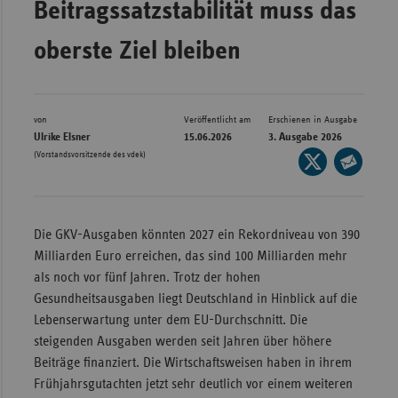
Beitragssatzstabilität muss das
Bad
Württe
oberste Ziel bleiben
Bayern
Berlin
Breme
von
Veröffentlicht am
Erschienen in Ausgabe
Ulrike Elsner
15.06.2026
3. Ausgabe 2026
Hambu
(Vorstandsvorsitzende des vdek)
Seite
auf
Hessen
Seite
X
per
Meckle
teilen
E-
Vorpo
Die GKV-Ausgaben könnten 2027 ein Rekordniveau von 390
Mail
Milliarden Euro erreichen, das sind 100 Milliarden mehr
Nieder
teilen
als noch vor fünf Jahren. Trotz der hohen
Nordrh
Gesundheitsausgaben liegt Deutschland in Hinblick auf die
Westfa
Lebenserwartung unter dem EU-Durchschnitt. Die
steigenden Ausgaben werden seit Jahren über höhere
Rheinl
Beiträge finanziert. Die Wirtschaftsweisen haben in ihrem
Pfal
Frühjahrsgutachten jetzt sehr deutlich vor einem weiteren
Saarla