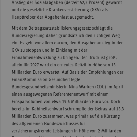
Anstieg der Sozialabgaben (derzeit 42,3 Prozent) gewarnt
Sachse
und die gesetzliche Krankenversicherung (GKV) als
Haupttreiber der Abgabenlast ausgemacht.
Sachse
Anhal
Mit dem Beitragssatzstabilisierungsgesetz schlägt die
Bundesregierung daher grundsätzlich den richtigen Weg
Schles
ein. Es geht vor allem darum, den Ausgabenanstieg in der
Holst
GKV zu stoppen und in Einklang mit der
Thürin
Einnahmenentwicklung zu bringen. Der Druck ist groß,
allein für 2027 wird ein erneutes Defizit in Höhe von 15
Milliarden Euro erwartet. Auf Basis der Empfehlungen der
FinanzKommission Gesundheit legte
Bundesgesundheitsministerin Nina Warken (CDU) im April
einen ausgewogenen Referentenentwurf mit einem
Einsparvolumen von etwa 19,6 Milliarden Euro vor. Doch
bereits im Kabinettsentwurf schrumpfte der Betrag auf 16,3
Milliarden Euro zusammen, was primär auf die Kürzung
des allgemeinen Bundeszuschusses für
versicherungsfremde Leistungen in Höhe von 2 Milliarden