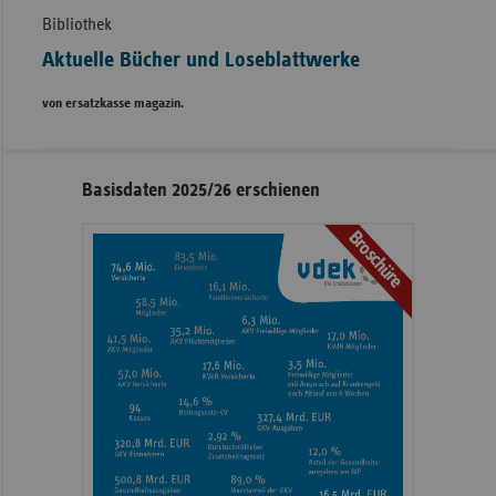
Bibliothek
Aktuelle Bücher und Loseblattwerke
von ersatzkasse magazin.
Seitennavigation
Seitenleiste
Basisdaten 2025/26 erschienen
mit
Broschüre
weiteren
Informationen