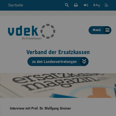
Suche
Seite
RSS
Startseite
Feed
einblenden
Drucken
abonni
Schrift
/
ausblenden
der
Menü
Seite
ändern
Verband der Ersatzkassen
zu den Landesvertretungen
Verband
der
Ersatzkass
vd
Bundes
Interview mit Prof. Dr. Wolfgang Greiner