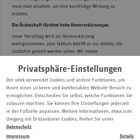
muss man ansetzen, um eine kurzfristige Wirkung zu
erzielen.
Die Ärzteschaft fürchtet hohe Honorarkürzungen.
Unser Vorschlag wird als Honorarkürzung
wahrgenommen, aber faktisch betrifft es nur Anteile, die
zusätzlich gezahlt werden sollen. Wir haben
Sonderregelungen überprüft, die jenseits der normalen
Steigerungen für die ärztlichen Leistungen liegen. Im
Privatsphäre-Einstellungen
ambulanten Bereich betrifft das vor allem das
Der vdek verwendet Cookies und andere Funktionen, um
Terminservice- und Versorgungsgesetz, also die Zahlung
Ihnen einen sicheren und komfortablen Website-Besuch zu
für schnellere Termine. Unsere Evaluation zeigt, dass dieses
ermöglichen. Entscheiden Sie selbst, welche Funktionen Sie
Gesetz leider nicht wirkt, die Versicherten also keine
zulassen möchten. Sie können Ihre Einstellungen jederzeit
schnelleren Termine bekommen haben. Ein weiteres
Beispiel ist die Streichung der gesonderten Vergütung für
in der Fußzeile anpassen. Weitere Informationen, etwa zum
die Befüllung der elektronischen Patientenakte (ePA). Die
Umgang mit Drittanbieter-Cookies, finden Sie unter
Tätigkeit ist mittlerweile weitgehend automatisiert und
Datenschutz
.
bedarf keiner dauerhaften Vergütung. Im stationären
Impressum
Details