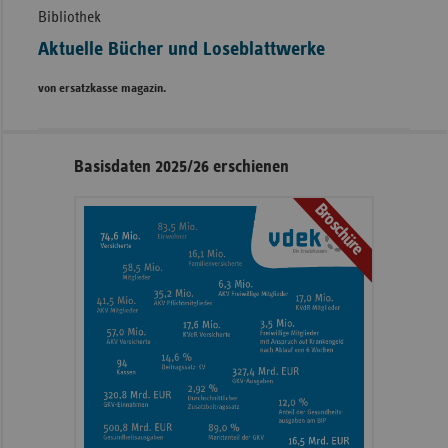
Bibliothek
Aktuelle Bücher und Loseblattwerke
von ersatzkasse magazin.
Seitennavigation
Seitenleiste
Basisdaten 2025/26 erschienen
mit
Broschüre
weiteren
Informationen