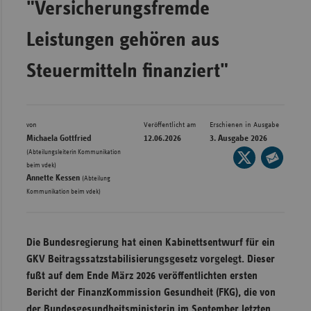
"Versicherungsfremde
Bad
Württe
Leistungen gehören aus
Bayern
Steuermitteln finanziert"
Berlin
Breme
Hambu
von
Veröffentlicht am
Erschienen in Ausgabe
Michaela Gottfried
12.06.2026
3. Ausgabe 2026
Hessen
(Abteilungsleiterin Kommunikation
Seite
Meckle
,
beim vdek)
auf
Seite
Annette Kessen
Vorpo
(Abteilung
X
per
Kommunikation beim vdek)
Nieder
teilen
E-
Mail
Nordrh
Die Bundesregierung hat einen Kabinettsentwurf für ein
teilen
Westfa
GKV­ Beitragssatzstabilisierungsgesetz vorgelegt. Dieser
Rheinl
fußt auf dem Ende März 2026 veröffentlichten ersten
Pfal
Bericht der FinanzKommission Gesundheit (FKG), die von
Saarla
der Bundes­gesundheitsministerin im September letzten