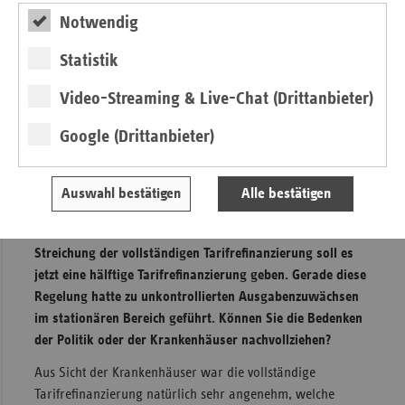
Bereich hatten wir vorgeschlagen, die Mittel für
Notwendig
sogenannte pflegeentlastende Maßnahmen zu streichen,
welche pauschal, also ohne Nachweis über die tatsächliche
Statistik
Durchführung der Maßnahmen gezahlt werden. Das betrifft
häufig Tätigkeiten, die von Krankenhauspersonal
Video-Streaming & Live-Chat (Drittanbieter)
übernommen wird, was ohnehin schon durch das DRG-
System finanziert ist.
Google (Drittanbieter)
Im Krankenhausbereich wurde im Kabinettsentwurf das
grundsätzliche Prinzip der einnahmeorientierten
Auswahl bestätigen
Alle bestätigen
Ausgabenpolitik bei der Tarifrefinanzierung wieder
aufgeweicht. Statt der von der Kommission empfohlenen
Streichung der vollständigen Tarifrefinanzierung soll es
jetzt eine hälftige Tarifrefinanzierung geben. Gerade diese
Regelung hatte zu unkontrollierten Ausgabenzuwächsen
im stationären Bereich geführt. Können Sie die Bedenken
der Politik oder der Krankenhäuser nachvollziehen?
Aus Sicht der Krankenhäuser war die vollständige
Tarifrefinanzierung natürlich sehr angenehm, welche