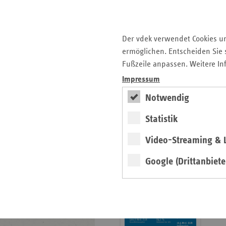
Krankenhauslandschaft
5. Ausgabe 2025: Zukunft
der Gesundheitskompetenz
Der vdek verwendet Cookies u
ermöglichen. Entscheiden Sie s
Archiv
Fußzeile anpassen. Weitere In
Jahresverzeichnisse
Impressum
Impressum Magazin
Notwendig
Statistik
Seitenleiste
Basisdaten 2025/26
Video-Streaming & L
mit
erschienen
weiteren
Google (Drittanbiete
Broschüre
Informationen