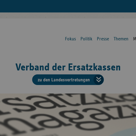
Fokus
Politik
Presse
Themen
M
Verband der Ersatzkassen
zu den Landesvertretungen
Verban
der
Ersatzk
vd
Bundes