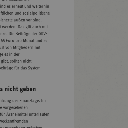
sind es erneut und weiterhin
tlichen und sozialpolitische
icherte außen vor sind.
t werden. Das gilt auch mit
nze. Die Beiträge der GKV-
 45 Euro pro Monat und es
st von Mitgliedern mit
e es in der
ibt, sollten nicht
eiträge für das System
es nicht geben
ärkung der Finanzlage. Im
Die vorgesehenen
r Arzneimittel unterlaufen
zweckentfremden
er Zusammenhang zwischen