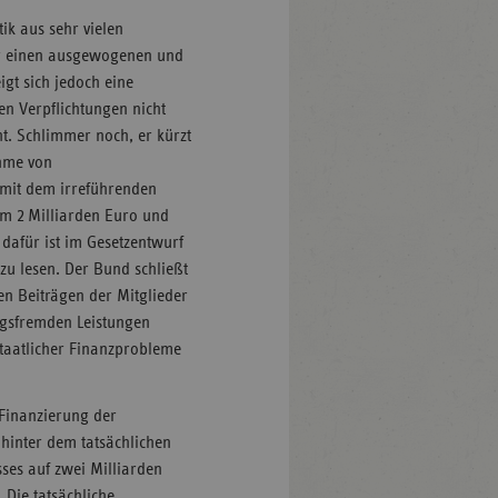
ik aus sehr vielen
für einen ausgewogenen und
gt sich jedoch eine
en Verpflichtungen nicht
ht. Schlimmer noch, er kürzt
ahme von
 mit dem irreführenden
um 2 Milliarden Euro und
dafür ist im Gesetzentwurf
u lesen. Der Bund schließt
en Beiträgen der Mitglieder
ngsfremden Leistungen
staatlicher Finanzprobleme
 Finanzierung der
hinter dem tatsächlichen
ses auf zwei Milliarden
 Die tatsächliche