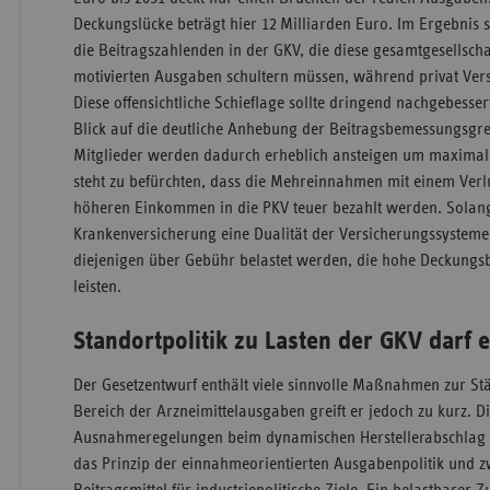
Deckungslücke beträgt hier 12 Milliarden Euro. Im Ergebnis 
die Beitragszahlenden in der GKV, die diese gesamtgesellschaf
motivierten Ausgaben schultern müssen, während privat Vers
Diese offensichtliche Schieflage sollte dringend nachgebesser
Blick auf die deutliche Anhebung der Beitragsbemessungsgre
Mitglieder werden dadurch erheblich ansteigen um maximal
steht zu befürchten, dass die Mehreinnahmen mit einem Verlu
höheren Einkommen in die PKV teuer bezahlt werden. Solang
Krankenversicherung eine Dualität der Versicherungssysteme g
diejenigen über Gebühr belastet werden, die hohe Deckungsb
leisten.
Standortpolitik zu Lasten der GKV darf 
Der Gesetzentwurf enthält viele sinnvolle Maßnahmen zur St
Bereich der Arzneimittelausgaben greift er jedoch zu kurz. 
Ausnahmeregelungen beim dynamischen Herstellerabschlag fü
das Prinzip der einnahmeorientierten Ausgabenpolitik und 
Beitragsmittel für industriepolitische Ziele. Ein belastbar