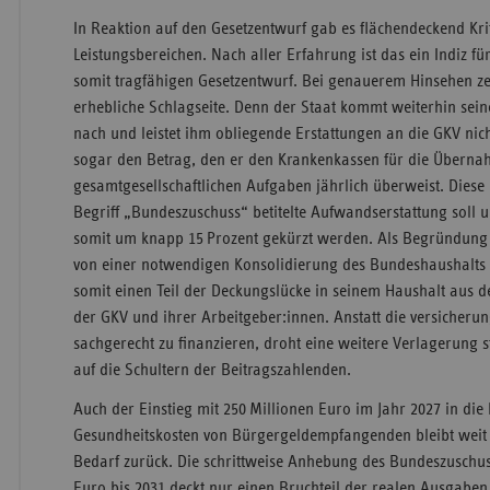
In Reaktion auf den Gesetzentwurf gab es flächendeckend Krit
Leistungsbereichen. Nach aller Erfahrung ist das ein Indiz 
somit tragfähigen Gesetzentwurf. Bei genauerem Hinsehen zei
erhebliche Schlagseite. Denn der Staat kommt weiterhin sein
nach und leistet ihm obliegende Erstattungen an die GKV nic
sogar den Betrag, den er den Krankenkassen für die Übern
gesamtgesellschaftlichen Aufgaben jährlich überweist. Diese
Begriff „Bundeszuschuss“ betitelte Aufwandserstattung soll 
somit um knapp 15 Prozent gekürzt werden. Als Begründung 
von einer notwendigen Konsolidierung des Bundeshaushalts z
somit einen Teil der Deckungslücke in seinem Haushalt aus d
der GKV und ihrer Arbeitgeber:innen. Anstatt die versicheru
sachgerecht zu finanzieren, droht eine weitere Verlagerung 
auf die Schultern der Beitragszahlenden.
Auch der Einstieg mit 250 Millionen Euro im Jahr 2027 in die
Gesundheitskosten von Bürgergeldempfangenden bleibt weit 
Bedarf zurück. Die schrittweise Anhebung des Bundeszuschus
Euro bis 2031 deckt nur einen Bruchteil der realen Ausgaben.