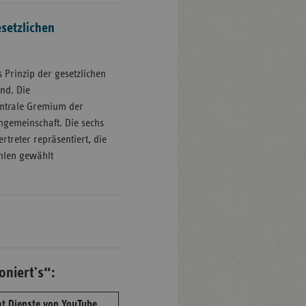
setzlichen
s Prinzip der gesetzlichen
nd. Die
entrale Gremium der
ngemeinschaft. Die sechs
rtreter repräsentiert, die
ahlen gewählt
oniert's“:
t Dienste von YouTube