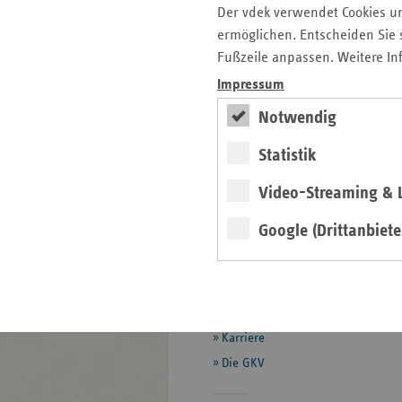
FAQ Prävention
Der vdek verwendet Cookies u
FAQ Selbstverwaltung
ermöglichen. Entscheiden Sie s
FAQ Sepsis
Fußzeile anpassen. Weitere In
Impressum
Glossar
Notwendig
Pressemitteilungen
Statistik
Publikationen
Video-Streaming & L
Seitenleiste
Auf einen Blick
Google (Drittanbiete
mit
Glossar
weiteren
Informationen
Kontakt und Anfahrt
Der vdek
Karriere
Die GKV