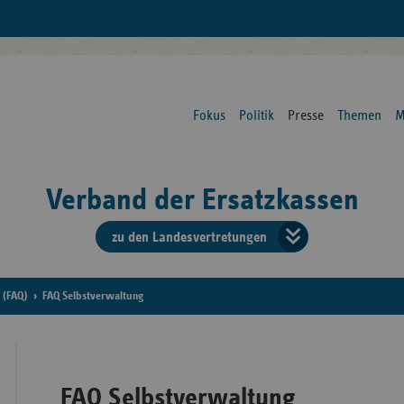
Fokus
Politik
Presse
Themen
M
Verband der Ersatzkassen
zu den Landesvertretungen
Verban
der
 (FAQ)
FAQ Selbstverwaltung
Ersatzk
vd
FAQ Selbstverwaltung
Bundes