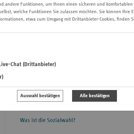
nd andere Funktionen, um Ihnen einen sicheren und komfortablen
Pfal
elbst, welche Funktionen Sie zulassen möchten. Sie können Ihre Ei
Saarla
formationen, etwa zum Umgang mit Drittanbieter-Cookies, finden S
Was ist Selbstverwaltung?
Sachse
Sachse
Was ist soziale Selbstverwaltung?
Anhal
Schles
Wer wählt die soziale Selbstverwaltung?
Holst
ive-Chat (Drittanbieter)
Thürin
Was ist die gemeinsame Selbstverwaltung?
r)
Welche Aufgaben hat der Gemeinsame Bundesau
Auswahl bestätigen
Alle bestätigen
BA)?
Was ist die Sozialwahl?