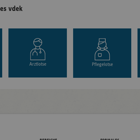
es vdek
Arztlotse
Pflegelotse