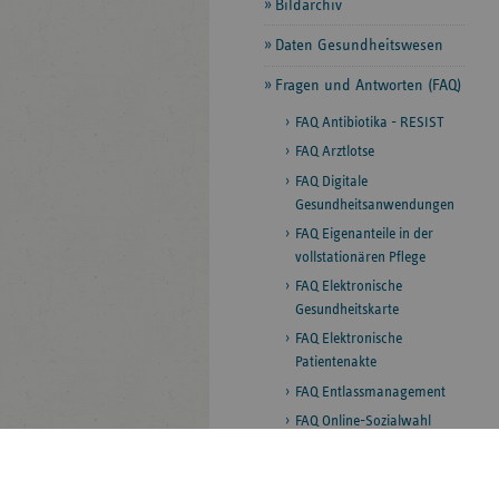
Bildarchiv
Daten Gesundheitswesen
Fragen und Antworten (FAQ)
FAQ Antibiotika - RESIST
FAQ Arztlotse
FAQ Digitale
Gesundheitsanwendungen
FAQ Eigenanteile in der
vollstationären Pflege
FAQ Elektronische
Gesundheitskarte
FAQ Elektronische
Patientenakte
FAQ Entlassmanagement
FAQ Online-Sozialwahl
FAQ Organspende
FAQ Pflegelotse