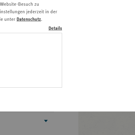
 Website-Besuch zu
z
nstellungen jederzeit in der
nd
ie unter
Datenschutz
.
n
Details
n-
t
wig-
ein
gen
sschuss (G-