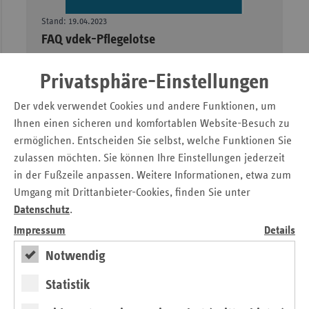
Stand: 19.04.2023
–
FAQ vdek-Pflegelotse
Fragen und Antworten zum Pflegelotsen, dem
Suchportal für Pflegeeinrichtungen, zum Download.
Privatsphäre-Einstellungen
Öffnen
Der vdek verwendet Cookies und andere Funktionen, um
Ihnen einen sicheren und komfortablen Website-Besuch zu
ermöglichen. Entscheiden Sie selbst, welche Funktionen Sie
zulassen möchten. Sie können Ihre Einstellungen jederzeit
Mehr zum vdek-Pflegelotse
in der Fußzeile anpassen. Weitere Informationen, etwa zum
Umgang mit Drittanbieter-Cookies, finden Sie unter
Datenschutz
.
Impressum
Details
Notwendig
Statistik