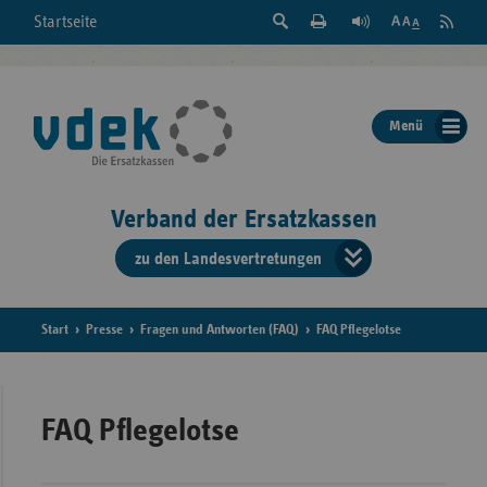
Suche
Seite
RSS
Startseite
Feed
einblenden
Drucken
abonni
Schrift
/
ausblenden
der
Menü
Seite
ändern
Verband der Ersatzkassen
zu den Landesvertretungen
Verband
der
Ersatzkass
Start
Presse
Fragen und Antworten (FAQ)
FAQ Pflegelotse
vd
Bundes
FAQ Pflegelotse