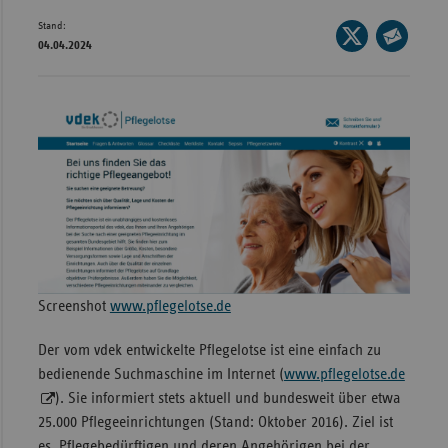
Bad
Stand:
Württe
Seite
04.04.2024
auf
Seite
Bayern
X
per
Berlin
teilen
E-
Breme
Mail
teilen
Hambu
Hessen
Meckle
Vorpo
Nieder
Screenshot
www.pflegelotse.de
Nordrh
Der vom vdek entwickelte Pflegelotse ist eine einfach zu
Westfa
bedienende Suchmaschine im Internet (
www.pflegelotse.de
Rheinl
). Sie informiert stets aktuell und bundesweit über etwa
Pfal
25.000 Pflegeeinrichtungen (Stand: Oktober 2016). Ziel ist
Saarla
es, Pflegebedürftigen und deren Angehörigen bei der