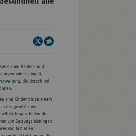
Gesundheit alle
en-
mberg
Seite
/Brandenburg
auf
Seite
X
per
n
teilen
E-
esetzlichen Renten- und
rg
Mail
stungen widerspiegelt,
teilen
verwaltung
, die derzeit bei
nburg-
önnen.
mmern
sen
sind Kinder bis zu einem
sachsen
in der gesetzlichen
Darüber hinaus bieten die
ein-
en von Satzungsleistungen
len
res von fast allen
and-
s spezielle Leistungen, die