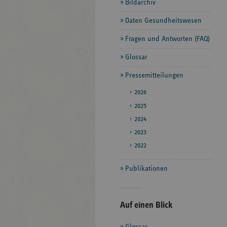
Bildarchiv
Daten Gesundheitswesen
Fragen und Antworten (FAQ)
Glossar
Pressemitteilungen
2026
2025
2024
2023
2022
Publikationen
Seitenleiste
Auf einen Blick
mit
Glossar