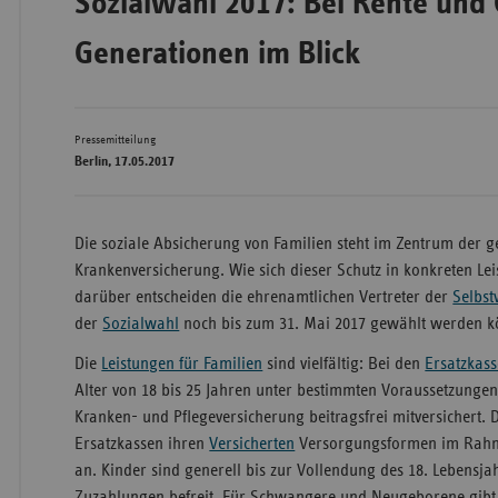
Sozialwahl 2017: Bei Rente und 
Generationen im Blick
Bad
Württe
Bayern
Pressemitteilung
Berlin, 17.05.2017
Berlin
Breme
Die soziale Absicherung von Familien steht im Zentrum der g
Hambu
Krankenversicherung. Wie sich dieser Schutz in konkreten Lei
Hessen
darüber entscheiden die ehrenamtlichen Vertreter der
Selbst
Meckle
der
Sozialwahl
noch bis zum 31. Mai 2017 gewählt werden k
Vorpo
Die
Leistungen für Familien
sind vielfältig: Bei den
Ersatzkas
Nieder
Alter von 18 bis 25 Jahren unter bestimmten Voraussetzungen 
Kranken- und Pflegeversicherung beitragsfrei mitversichert. 
Nordrh
Ersatzkassen ihren
Versicherten
Versorgungsformen im Rahm
Westfa
an. Kinder sind generell bis zur Vollendung des 18. Lebensjah
Rheinl
Zuzahlungen befreit. Für Schwangere und Neugeborene gibt e