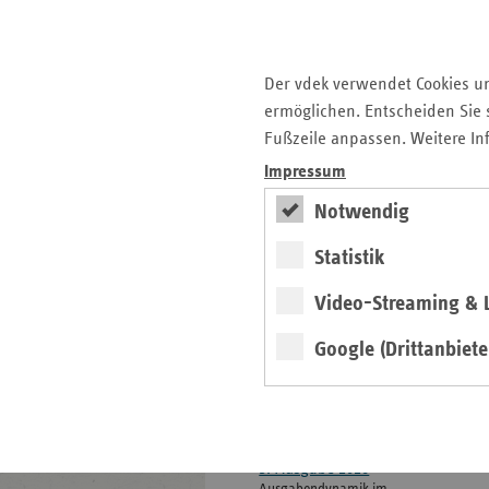
weiteren
Informationen
Kontakt und Anfahrt
Der vdek
Der vdek verwendet Cookies u
Karriere
ermöglichen. Entscheiden Sie s
Die GKV
Fußzeile anpassen. Weitere In
Impressum
ersatzkasse magazin.
Notwendig
ePaper
Statistik
Video-Streaming & L
Google (Drittanbiete
weiter
3. Ausgabe 2026