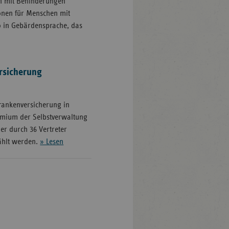
n mit Behinderungen
onen für Menschen mit
o in Gebärdensprache, das
rsicherung
Krankenversicherung in
remium der Selbstverwaltung
er durch 36 Vertreter
wählt werden.
» Lesen