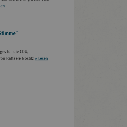
sen
 Stimme"
ages für die CDU,
on Raffaele Nostitz
» Lesen