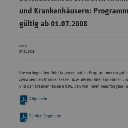
und Krankenhäusern: Programm
Bad
gültig ab 01.07.2008
Württe
Bayern
Berlin
Stand:
24.01.2019
Breme
Hambu
Die vorliegenden Unterlagen enthalten Programmiervorgabe
Hessen
zwischen den Krankenkassen bzw. deren Datenannahme- und -v
Meckle
und den Krankenhäusern bzw. den von ihnen beauftragten Re
Vorpo
Allgemein
Nieder
Nordrh
Westfa
Service-Segmente
Rheinl