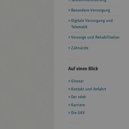
Besondere Versorgung
Digitale Versorgung und
Telematik
Vorsorge und Rehabilitation
Zahnärzte
Seitenleiste
Auf einen Blick
mit
Glossar
weiteren
Informationen
Kontakt und Anfahrt
Der vdek
Karriere
Die GKV