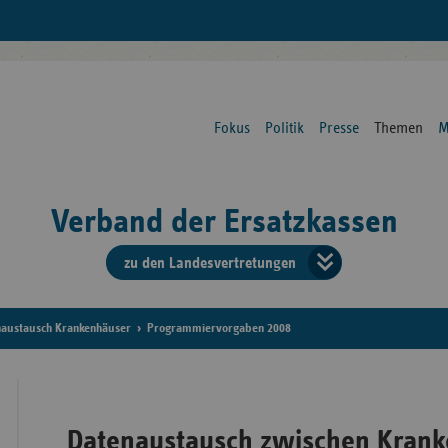
Fokus
Politik
Presse
Themen
M
Verband der Ersatzkassen
zu den Landesvertretungen
Verban
der
naustausch Krankenhäuser
Programmiervorgaben 2008
Ersatzk
vd
Datenaustausch zwischen Krank
Bundes