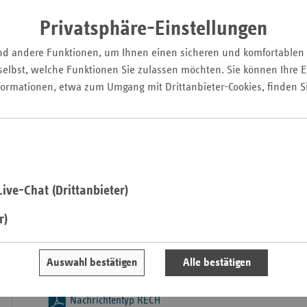
Pfal
Nachrichtenbeginn
Privatsphäre-Einstellungen
Saarla
nd andere Funktionen, um Ihnen einen sicheren und komfortablen
Nachrichtenbeginn-x (01.10.2008)
Sachse
elbst, welche Funktionen Sie zulassen möchten. Sie können Ihre Ei
Sachse
formationen, etwa zum Umgang mit Drittanbieter-Cookies, finden S
Nachrichtenbeginn-x (01.01.2010)
Anhal
Schles
Nachrichtentyp AUFN
Holst
Thürin
Nachrichtentyp AUFN-x
ive-Chat (Drittanbieter)
r)
Nachrichtentyp VERL
Nachrichtentyp MBEG
Auswahl bestätigen
Alle bestätigen
Nachrichtentyp RECH