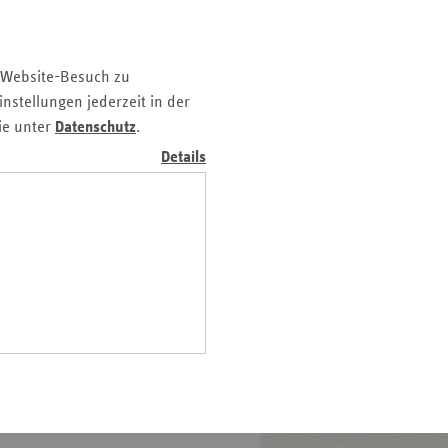
z
nd
 Website-Besuch zu
n
nstellungen jederzeit in der
n-
ie unter
Datenschutz
.
t
Details
wig-
ein
gen