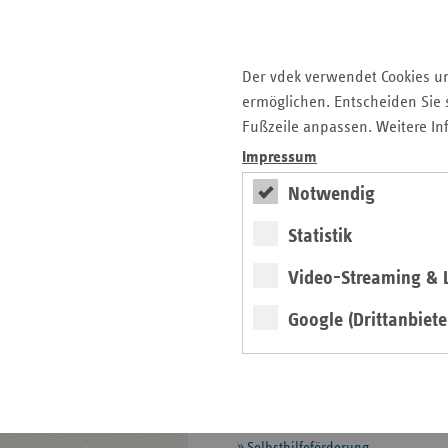
Landesbasisfallwerte
Psych-Entgeltsystem (PEPP)
Qualitätssicherung im
Der vdek verwendet Cookies u
Krankenhaus
ermöglichen. Entscheiden Sie s
Glossar zur
Fußzeile anpassen. Weitere In
Krankenhausversorgung
Impressum
Leistungen
Notwendig
Manipulationsabwehr
Statistik
MD-Datenaustausch
Video-Streaming & L
Mitgliedschafts- und
Beitragsrecht
Google (Drittanbiete
Pflegeversicherung
Prävention und
Gesundheitsförderung
Selbsthilfeförderung