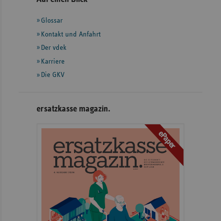
mit
Glossar
weiteren
Informationen
Kontakt und Anfahrt
Der vdek
Karriere
Die GKV
ersatzkasse magazin.
ePaper