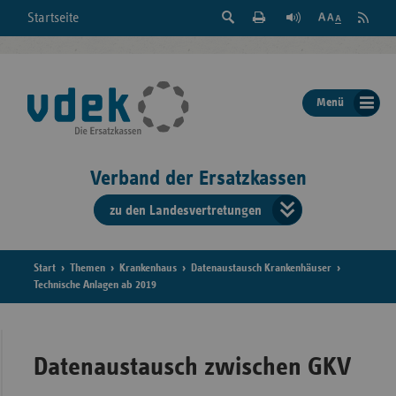
Suche
Seite
RSS
Startseite
Feed
einblenden
Drucken
abonni
Schrift
/
ausblenden
der
Menü
Seite
ändern
Verband der Ersatzkassen
zu den Landesvertretungen
Verband
der
Ersatzkass
Start
Themen
Krankenhaus
Datenaustausch Krankenhäuser
Technische Anlagen ab 2019
vd
Bundes
Datenaustausch zwischen GKV