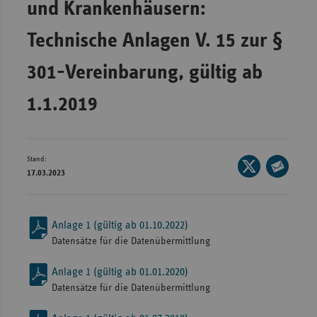
und Krankenhäusern:
Bad
Württe
Technische Anlagen V. 15 zur §
Bayern
301-Vereinbarung, gültig ab
Berlin
Breme
1.1.2019
Hambu
Hessen
Stand:
Seite
Meckle
17.03.2023
auf
Vorpo
Seite
X
per
Nieder
teilen
E-
Anlage 1 (gültig ab 01.10.2022)
Nordrh
Mail
Datensätze für die Datenübermittlung
Westfa
teilen
Anlage 1 (gültig ab 01.01.2020)
Rheinl
Datensätze für die Datenübermittlung
Pfal
Saarla