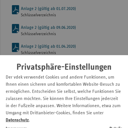
Anlage 2 (gültig ab 01.07.2020)
Schlüsselverzeichnis
Anlage 2 (gültig ab 09.06.2020)
Schlüsselverzeichnis
Anlage 2 (gültig ab 01.04.2020)
Schlüsselverzeichnis
Anlage 2 (gültig ab 01.01.2020)
Privatsphäre-Einstellungen
Schlüsselverzeichnis
Der vdek verwendet Cookies und andere Funktionen, um
Anlage 2 (gültig ab 01.07.2019)
Ihnen einen sicheren und komfortablen Website-Besuch zu
Schlüsselverzeichnis
ermöglichen. Entscheiden Sie selbst, welche Funktionen Sie
zulassen möchten. Sie können Ihre Einstellungen jederzeit
Anlage 2
in der Fußzeile anpassen. Weitere Informationen, etwa zum
Schlüsselverzeichnis
Umgang mit Drittanbieter-Cookies, finden Sie unter
Datenschutz
.
Anhang B Teil I zu Anlage 2