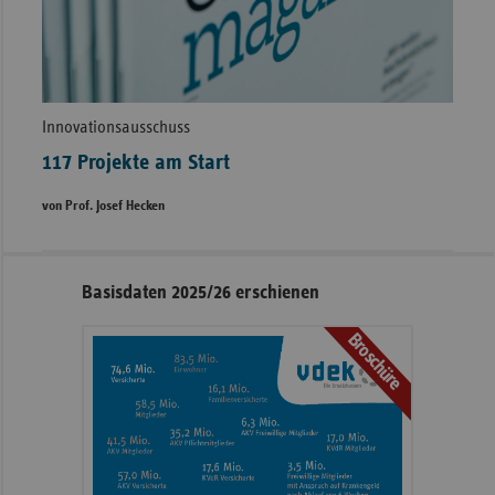
Innovationsausschuss
117 Projekte am Start
von Prof. Josef Hecken
Seitennavigation
Seitenleiste
Basisdaten 2025/26 erschienen
mit
Broschüre
weiteren
Informationen