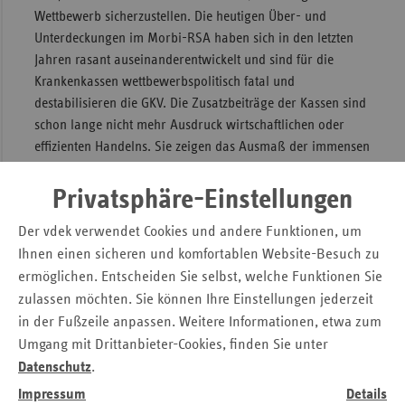
Wettbewerb sicherzustellen. Die heutigen Über- und
Unterdeckungen im Morbi-RSA haben sich in den letzten
Jahren rasant auseinanderentwickelt und sind für die
Krankenkassen wettbewerbspolitisch fatal und
destabilisieren die GKV. Die Zusatzbeiträge der Kassen sind
schon lange nicht mehr Ausdruck wirtschaftlichen oder
effizienten Handelns. Sie zeigen das Ausmaß der immensen
Wettbewerbsverzerrungen. Die Ersatzkassen sehen beim
Morbi-RSA erheblichen Handlungsbedarf. Sie haben
Privatsphäre-Einstellungen
gemeinsame Vorschläge zur Reform des Morbi-RSA
Der vdek verwendet Cookies und andere Funktionen, um
entwickelt.
Ihnen einen sicheren und komfortablen Website-Besuch zu
Das Reformpaket umfasst sechs verschiedene Vorschläge,
ermöglichen. Entscheiden Sie selbst, welche Funktionen Sie
die geeignet sind, die Schieflage im Wettbewerb deutlich
zulassen möchten. Sie können Ihre Einstellungen jederzeit
abzuschwächen und den Morbi­-RSA weniger
in der Fußzeile anpassen. Weitere Informationen, etwa zum
manipulationsanfällig zu gestalten. Der Gesetzgeber muss
Umgang mit Drittanbieter-Cookies, finden Sie unter
handeln.
Datenschutz
.
Die Ersatzkassen fordern daher
Impressum
Details