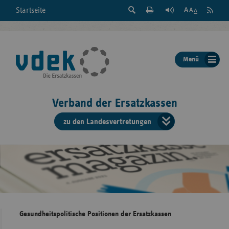
Suche
Seite
RSS
Startseite
Feed
einblenden
Drucken
abonni
Schrift
/
ausblenden
der
Menü
Seite
ändern
Verband der Ersatzkassen
zu den Landesvertretungen
Verband
der
Ersatzkass
vd
Bundes
Gesundheitspolitische Positionen der Ersatzkassen