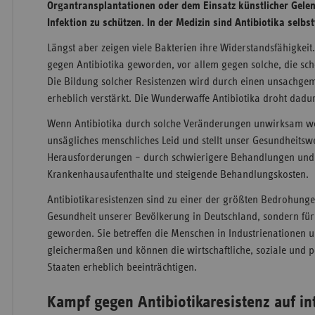
Organtransplantationen oder dem Einsatz künstlicher Gelen
Infektion zu schützen. In der Medizin sind Antibiotika selb
Längst aber zeigen viele Bakterien ihre Widerstandsfähigkeit
gegen Antibiotika geworden, vor allem gegen solche, die sc
Die Bildung solcher Resistenzen wird durch einen unsachgem
erheblich verstärkt. Die Wunderwaffe Antibiotika droht dadu
Wenn Antibiotika durch solche Veränderungen unwirksam we
unsägliches menschliches Leid und stellt unser Gesundheits
Herausforderungen – durch schwierigere Behandlungen und 
Krankenhausaufenthalte und steigende Behandlungskosten
Antibiotikaresistenzen sind zu einer der größten Bedrohungen
Gesundheit unserer Bevölkerung in Deutschland, sondern für
geworden. Sie betreffen die Menschen in Industrienationen 
gleichermaßen und können die wirtschaftliche, soziale und p
Staaten erheblich beeinträchtigen.
Kampf gegen Antibiotikaresistenz auf in