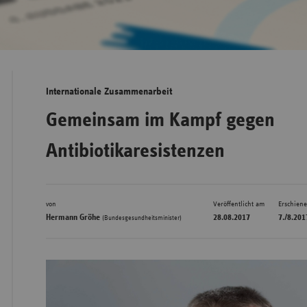
Bad
Württe
Bayern
Internationale Zusammenarbeit
Berlin
Gemeinsam im Kampf gegen
Breme
Antibiotikaresistenzen
Hambu
Hessen
Meckle
von
Veröffentlicht am
Erschien
Vorpo
Hermann Gröhe
28.08.2017
7./8.201
(Bundesgesundheitsminister)
Nieder
Nordrh
Westfa
Rheinl