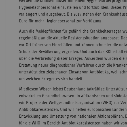
werden die Krankenhäuser mit einem Hygieneförderprogramm
Hygienefachpersonal einzustellen und fortzubilden. Dieses
verlängert und ausgebaut. Bis 2019 stehen den Krankenhäuse
Euro für mehr Hygienepersonal zur Verfügung.
Auch die Meldepflichten für gefährliche Krankheitserreger 
regelmäßig an die aktuelle Resistenzsituation angepasst. D
vor Ort früher von Einzelfällen und können schneller die
Schutz der Bevölkerung ergreifen. Und auch das RKI erhält 
über die Verbreitung dieser Erreger. Außerdem wurden die 
Erstattung neuer diagnostischer Verfahren durch die Kranken
unterstützt den zielgenauen Einsatz von Antibiotika, weil schn
um welchen Erreger es sich handelt.
Mit diesem Wissen leistet Deutschland tatkräftige Unterstütz
entwickelten Gesundheitswesen. In afrikanischen und südost
wir Projekte der Weltgesundheitsorganisation (WHO) zur Ve
Antibiotikaresistenzen. Und wir helfen europäischen Länder
Entwicklung und Umsetzung von nationalen Aktionsplänen. D
für die WHO im Bereich Antibiotikaresistenzen haben wir von 