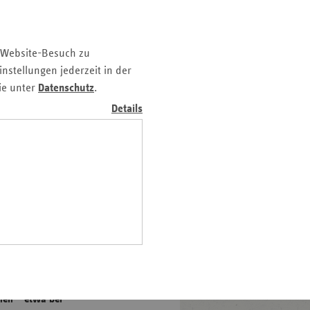
z
nd
 Website-Besuch zu
n
nstellungen jederzeit in der
n-
ie unter
Datenschutz
.
t
Details
wig-
ein
gen
nkheiten, die durch
breitung von
schwere
ehandelbar geworden.
nen – etwa bei