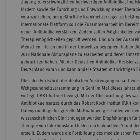
Zugang zu erschwinglichen hochwertigen Antibiotika, Impfst
fördern sowie die Forschung und Entwicklung neuer Therapi
voranzutreiben, um gefährliche Krankheitserreger zu bekämp
internationale Plattform soll die Zusammenarbeit im Bereic
neuer Antibiotika verstärken. Zudem sollen Möglichkeiten v
Therapiemöglichkeiten geprüft werden. Und um der Ausbreit
Menschen, Tieren und in der Umwelt zu begegnen, haben die 
2018 Nationale Aktionspläne zu erarbeiten und deren Umset
gebracht zu haben. Mit der Deutschen Antibiotika­-Resistenzs
Deutschland voran und kann andere Staaten mit wichtigen 
Über den Fortschritt der deutschen Anstrengungen hat Deuts
Weltgesundheitsversammlung in Genf im Mai dieses Jahres e
vorlegt. DART hat viel bewegt: Mit der Überwachung des sac
Antibiotikaeinsatzes durch das Robert Koch­-Institut (RKI) kon
Datengrundlage für gezielte Maßnahmen geschaffen werden
wissenschaftlichen Einrichtungen wurden Empfehlungen für 
Therapie von Infektionskrankheiten nach aktuellem Stand de
erstellt. Zudem wurde die Fortbildung des medizinischen Pers