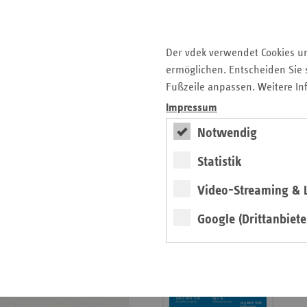
der Gesundheitskompetenz
4. Ausgabe 2025: Delegation
in der Praxis
Der vdek verwendet Cookies u
ermöglichen. Entscheiden Sie s
Archiv
Fußzeile anpassen. Weitere In
Jahresverzeichnisse
Impressum
Impressum Magazin
Notwendig
Statistik
Seitenleiste
Basisdaten 2025/26
Video-Streaming & L
mit
erschienen
weiteren
Google (Drittanbiete
Broschüre
Informationen