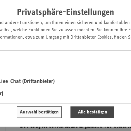
Pfal
Privatsphäre-Einstellungen
Saarla
nd andere Funktionen, um Ihnen einen sicheren und komfortablen
Sachse
elbst, welche Funktionen Sie zulassen möchten. Sie können Ihre Ei
Sachse
formationen, etwa zum Umgang mit Drittanbieter-Cookies, finden S
Anhal
Schles
Holst
Thürin
ive-Chat (Drittanbieter)
r)
Seit über 100 Jahren helfen Antibiotika dabei, Infektionskra
Bakterien verursacht werden, zu bekämpfen und so die Aus
Auswahl bestätigen
Alle bestätigen
Krankheitserregern einzudämmen. Krankheiten, die zuvor 
Gesundheitsschäden verursacht haben, sind dadurch gut b
Gleichzeitig werden Antibiotika eingesetzt, um bei Operatio