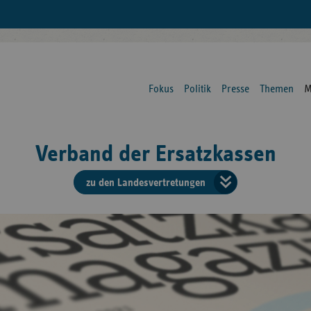
Fokus
Politik
Presse
Themen
M
Verband der Ersatzkassen
zu den Landesvertretungen
Verban
der
Ersatzk
vd
Bundes