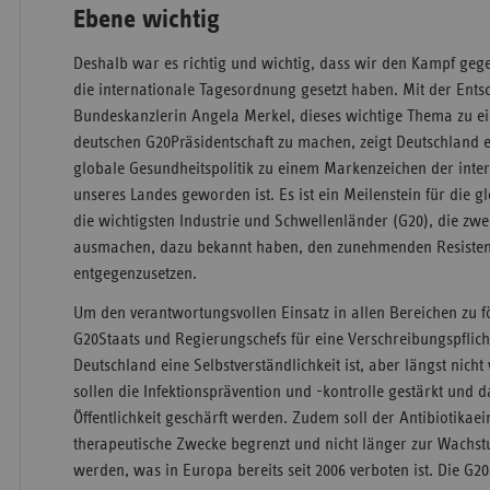
Ebene wichtig
Deshalb war es richtig und wichtig, dass wir den Kampf gege
die internationale Tagesordnung gesetzt haben. Mit der Ent
Bundeskanzlerin Angela Merkel, dieses wichtige Thema zu 
deutschen G20­Präsidentschaft zu machen, zeigt Deutschland 
globale Gesundheitspolitik zu einem Markenzeichen der int
unseres Landes geworden ist. Es ist ein Meilenstein für die g
die wichtigsten Industrie­ und Schwellenländer (G20), die zwe
ausmachen, dazu bekannt haben, den zunehmenden Resiste
entgegenzusetzen.
Um den verantwortungsvollen Einsatz in allen Bereichen zu f
G20­Staats­ und Regierungschefs für eine Verschreibungspflicht
Deutschland eine Selbstverständlichkeit ist, aber längst nicht w
sollen die Infektionsprävention und ­-kontrolle gestärkt und 
Öffentlichkeit geschärft werden. Zudem soll der Antibiotikaei
therapeutische Zwecke begrenzt und nicht länger zur Wachst
werden, was in Europa bereits seit 2006 verboten ist. Die G20