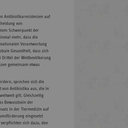
n Antibiotikaresistenzen auf
scheidung von
einem Schwerpunkt der
einmal mehr, dass die
ernationalen Verantwortung
lobale Gesundheit, dass sich
i Drittel der Weltbevölkerung
nzen gemeinsam etwas
ördern, sprechen sich die
 von Antibiotika aus, die in
eltweit gilt. Gleichzeitig
das Bewusstsein der
nsatz in der Tiermedizin auf
umsförderung eingesetzt
 verpflichten sich dazu, den