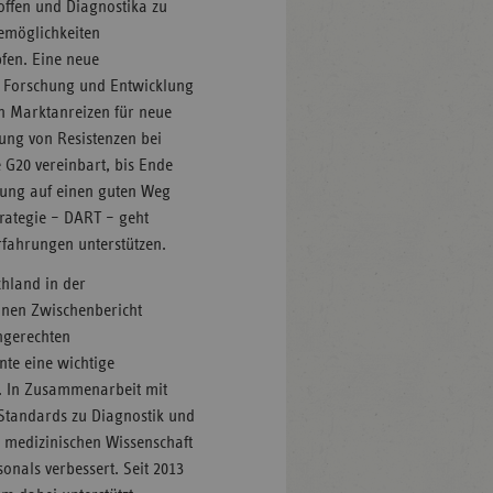
offen und Diagnostika zu
emöglichkeiten
fen. Eine neue
h Forschung und Entwicklung
on Marktanreizen für neue
ung von Resistenzen bei
G20 vereinbart, bis Ende
zung auf einen guten Weg
trategie – DART – geht
Erfahrungen unterstützen.
chland in der
inen Zwischenbericht
hgerechten
nte eine wichtige
. In Zusammenarbeit mit
Standards zu Diagnostik und
r medizinischen Wissenschaft
onals verbessert. Seit 2013