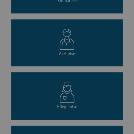
Kliniklotse
Arztlotse
Pflegelotse