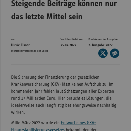
Steigende Beiträge können nur
Bad
Württe
das letzte Mittel sein
Bayern
Berlin
Breme
von
Veröffentlicht am
Erschienen in Ausgabe
Ulrike Elsner
25.04.2022
2. Ausgabe 2022
Hambu
(Vorstandsvorsitzende des vdek)
Seite
auf
Hessen
Seite
X
per
Meckle
teilen
E-
Vorpo
Die Sicherung der Finanzierung der gesetzlichen
Mail
Krankenversicherung (GKV) lässt keinen Aufschub zu. Im
Nieder
teilen
kommenden Jahr fehlen laut Schätzungen aller Experten
Nordrh
rund 17 Milliarden Euro. Hier braucht es Lösungen, die
Westfa
idealerweise auch langfristig beziehungsweise nachhaltig
wirken.
Rheinl
Pfal
Mitte März 2022 wurde ein
Entwurf eines GKV-
Saarla
Finanzstabilisierungsgesetzes
bekannt, den der