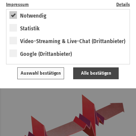
Impressum
Details
Notwendig
Einwurf
Statistik
Steigende Beiträge können nur das letzte
Video-Streaming & Live-Chat (Drittanbieter)
Mittel sein
Google (Drittanbieter)
von Ulrike Elsner
Auswahl bestätigen
Alle bestätigen