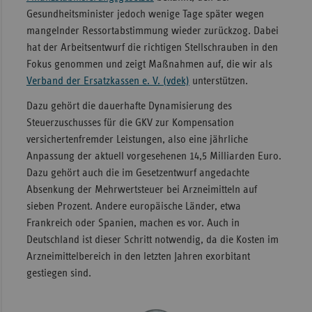
Gesundheitsminister jedoch wenige Tage später wegen
Sachse
mangelnder Ressortabstimmung wieder zurückzog. Dabei
Sachse
hat der Arbeitsentwurf die richtigen Stellschrauben in den
Anhal
Fokus genommen und zeigt Maßnahmen auf, die wir als
Verband der Ersatzkassen e. V. (vdek)
unterstützen.
Schles
Holst
Dazu gehört die dauerhafte Dynamisierung des
Steuerzuschusses für die GKV zur Kompensation
Thürin
versichertenfremder Leistungen, also eine jährliche
Anpassung der aktuell vorgesehenen 14,5 Milliarden Euro.
Dazu gehört auch die im Gesetzentwurf angedachte
Absenkung der Mehrwertsteuer bei Arzneimitteln auf
sieben Prozent. Andere europäische Länder, etwa
Frankreich oder Spanien, machen es vor. Auch in
Deutschland ist dieser Schritt notwendig, da die Kosten im
Arzneimittelbereich in den letzten Jahren exorbitant
gestiegen sind.