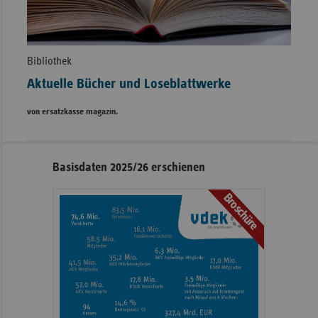
Bibliothek
Aktuelle Bücher und Loseblattwerke
von ersatzkasse magazin.
Seitennavigation
Seitenleiste
Basisdaten 2025/26 erschienen
mit
Broschüre
weiteren
Informationen