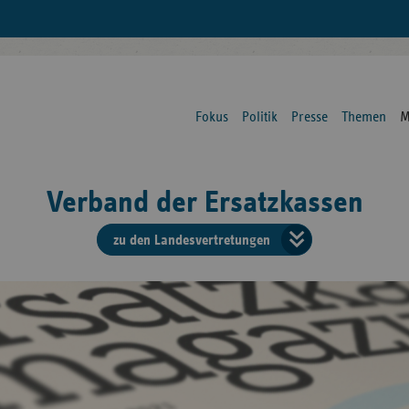
Fokus
Politik
Presse
Themen
M
Verband der Ersatzkassen
zu den Landesvertretungen
Verban
der
Ersatzk
vd
Bundes