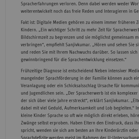
Spracherfahrungen verloren. Denn dabei werden weder Wor
weiterentwickelt noch das freie Reden und Interagieren in Ge
Fakt ist: Digitale Medien gehören zu einem immer früheren 
Kindern. „Ein wichtiger Schritt zu mehr Zeit für Spracherwerb
Bildschirmzeit zu begrenzen und sie möglichst gemeinsam 
verbringen“, empfiehlt Sanjivkumar. „Hören und sehen Sie 
und reden Sie mit Ihrem Nachwuchs darüber. So lassen sich
gewinnbringend für die Sprachentwicklung einsetzen.“
Frühzeitige Diagnose ist entscheidend Neben intensiver Med
mangelnder Sprachförderung in der Familie können auch ei
Veranlagung oder ein Schicksalsschlag Ursache für kommunik
und Jugendlichen sein. „Der Spracherwerb ist ein komplexer 
der sich über viele Jahre erstreckt“, erklärt Sanjivkumar. „E
dabei mit viel Geduld, Aufmerksamkeit und Lob begleiten.“ In
kleine Kinder Sprache so oft wie möglich direkt erleben, hö
Zwänge selbst erproben. Haben Eltern den Eindruck, dass ihr
spricht, wenden sie sich am besten an ihre Kinderärztin oder
Sprachdefizite werden meist im Rahmen der U-Untersuchungen