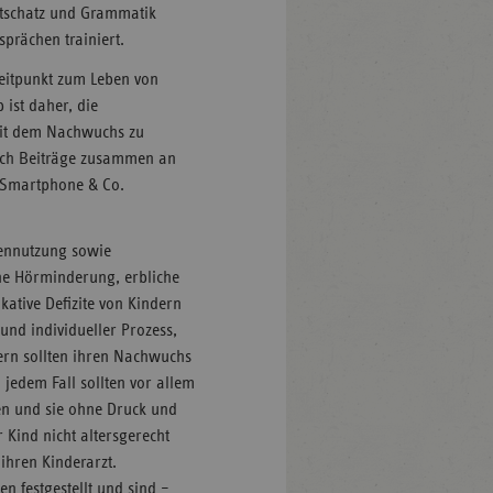
tschatz und Grammatik
sprächen trainiert.
Zeitpunkt zum Leben von
 ist daher, die
mit dem Nachwuchs zu
sich Beiträge zusammen an
 Smartphone & Co.
iennutzung sowie
ne Hörminderung, erbliche
ative Defizite von Kindern
und individueller Prozess,
ltern sollten ihren Nachwuchs
 jedem Fall sollten vor allem
ren und sie ohne Druck und
 Kind nicht altersgerecht
 ihren Kinderarzt.
 festgestellt und sind –