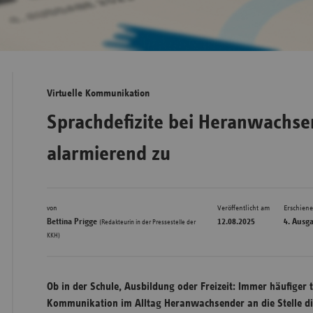
Bad
Württe
Bayern
Virtuelle Kommunikation
Berlin
Sprachdefizite bei Heranwachs
Breme
alarmierend zu
Hambu
Hessen
Meckle
von
Veröffentlicht am
Erschien
Vorpo
Bettina Prigge
12.08.2025
4. Ausg
(Redakteurin in der Pressestelle der
KKH)
Nieder
Nordrh
Westfa
Ob in der Schule, Ausbildung oder Freizeit: Immer häufiger tr
Kommunikation im Alltag Heranwachsender an die Stelle di
Rheinl