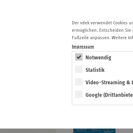
Krankenhauslandschaft
5. Ausgabe 2025: Zukunft
der Gesundheitskompetenz
Der vdek verwendet Cookies u
ermöglichen. Entscheiden Sie s
Archiv
Fußzeile anpassen. Weitere In
Jahresverzeichnisse
Impressum
Impressum Magazin
Notwendig
Statistik
Seitenleiste
Basisdaten 2025/26
Video-Streaming & L
mit
erschienen
weiteren
Google (Drittanbiete
Broschüre
Informationen