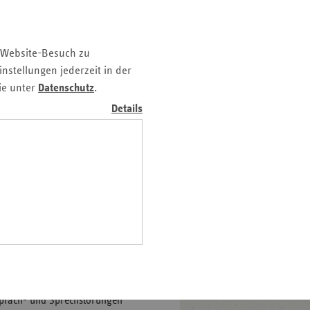
 laut Daten der KKH
z
eraten.
nd
 Website-Besuch zu
n
nstellungen jederzeit in der
n-
ie unter
Datenschutz
.
t
Details
wig-
ein
gen
 Sprach- und Sprechstörungen