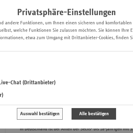
möglichen Folgen für die Sprachentwicklung. Diese scheint
Pfal
Kaufmännische Krankenkasse zunehmend aus dem Lot zu g
Privatsphäre-Einstellungen
Saarla
nd andere Funktionen, um Ihnen einen sicheren und komfortablen
Sachse
elbst, welche Funktionen Sie zulassen möchten. Sie können Ihre Ei
Sachse
formationen, etwa zum Umgang mit Drittanbieter-Cookies, finden S
Anhal
Schles
Holst
Thürin
ive-Chat (Drittanbieter)
r)
Auswahl bestätigen
Alle bestätigen
In Deutschland ist der Anteil der Sechs- bis 18-Jährigen mit