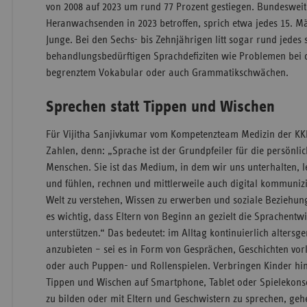
von 2008 auf 2023 um rund 77 Prozent gestiegen. Bundesweit
Heranwachsenden in 2023 betroffen, sprich etwa jedes 15. M
Junge. Bei den Sechs- bis Zehnjährigen litt sogar rund jedes 
behandlungsbedürftigen Sprachdefiziten wie Problemen bei d
begrenztem Vokabular oder auch Grammatikschwächen.
Sprechen statt Tippen und Wischen
Für Vijitha Sanjivkumar vom Kompetenzteam Medizin der KK
Zahlen, denn: „Sprache ist der Grundpfeiler für die persönli
Menschen. Sie ist das Medium, in dem wir uns unterhalten, 
und fühlen, rechnen und mittlerweile auch digital kommunizi
Welt zu verstehen, Wissen zu erwerben und soziale Beziehung
es wichtig, dass Eltern von Beginn an gezielt die Sprachentw
unterstützen.“ Das bedeutet: im Alltag kontinuierlich altersg
anzubieten – sei es in Form von Gesprächen, Geschichten v
oder auch Puppen- und Rollenspielen. Verbringen Kinder hin
Tippen und Wischen auf Smartphone, Tablet oder Spielekonsol
zu bilden oder mit Eltern und Geschwistern zu sprechen, geh