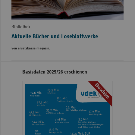
Bibliothek
Aktuelle Bücher und Loseblattwerke
von ersatzkasse magazin.
Seitennavigation
Seitenleiste
Basisdaten 2025/26 erschienen
mit
Broschüre
weiteren
Informationen