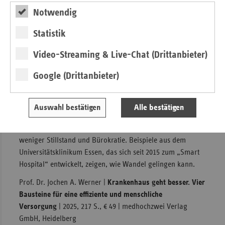
Notwendig
Statistik
Krankenhaus neu denken
Video-Streaming & Live-Chat (Drittanbieter)
Das Buch skizziert die Vision eines zukunftsfähigen
Google (Drittanbieter)
Krankenhauses. Vier Schlüsselkomponenten – Smart,
Green, Economic und Human – sollen das
Gesundheitswesen digital, nachhaltig und menschlicher
Auswahl bestätigen
Alle bestätigen
machen. Der Autor fordert ein radikales Umdenken: mehr
Digitalisierung als Grundlage für Effizienz und Empathie,
weniger Stillstand und Bürokratie. Beispiele aus dem
Universitätsklinikum Essen, das sich seit 2015 zum „Smart
Hospital“ entwickelt, zeigen, wie Wandel gelingen kann.
Prof. Dr. Jochen A. Werner |
Krankenhaus geht besser. Vier
Bausteine für eine effiziente und menschliche
Versorgung
| 2025, 217 S., € 49 | medhochzwei Verlag
GmbH, Heidelberg