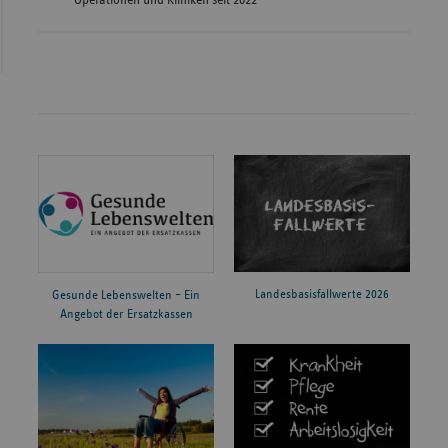
Klinikum Dritter Orden
2026
Menzinger Straße 44
München-Nymphenburg
Klinikum Gütersloh
Reckenberger Straße
2026
gemeinnützige GmbH
19
Klinikum Lippe GmbH,
2026
Röntgenstraße 18
Standort Detmold
Landesbasisfallwerte 2026
Gesunde Lebenswelten – Ein
Christophorus-Kliniken,
Angebot der Ersatzkassen
2026
Südring 41
Standort Coesfeld
Hauptstandort Herz-Jesu-
2026
Buttlarstraße 74
Krankenhaus Fulda gGmbH