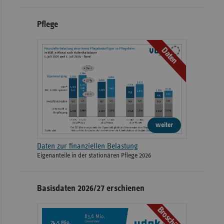
Pflege
Diakonissen-Stiftungs-
2026
Paul-Egell-Straße 33
Krankenhaus Speyer
Daten
Hauptstandort (GPR-Klinikum
GPR Gesundheits- und
August-Bebel-Straße
2026
Pflegezentrum Rüsselsheim
59
gGmbH)
weiter
2026
München Klinik Harlaching
Sanatoriumsplatz 2
Daten zur finanziellen Belastung
Eigenanteile in der stationären Pflege 2026
Hauptstandort (Klinikum
Albert-Schweitzer-
2026
Basisdaten 2026/27 erschienen
Kulmbach)
Straße 10
Broschüre