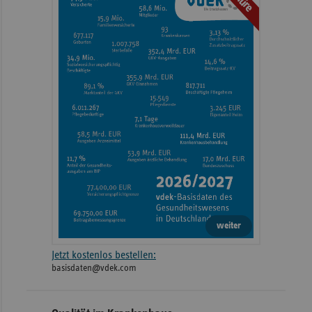
2026
Meiningen
Bergstraße 3
2026
Klinikum Neumarkt
Nürnberger Straße 12
Klinikum Bremerhaven-
2026
Postbrookstraße 103
Reinkenheide gGmbH
Evangelisches Krankenhaus
Schermbecker
2026
Wesel GmbH
Landstraße 88
weiter
Jetzt kostenlos bestellen:
2026
Sana Klinikum Hof GmbH
Eppenreuther Straße 
basisdaten@vdek.com