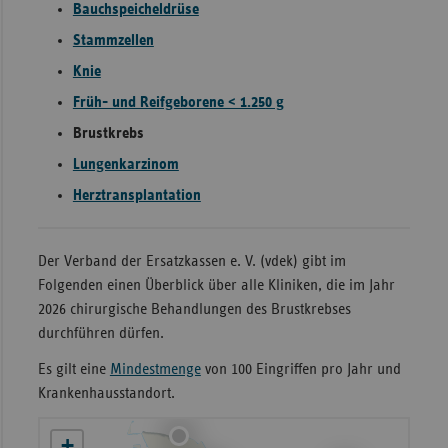
Bauchspeicheldrüse
Sachse
Stammzellen
Sachse
Knie
Anhal
Früh- und Reifgeborene < 1.250 g
Schles
Brustkrebs
Holst
Lungenkarzinom
Thürin
Herztransplantation
Der Verband der Ersatzkassen e. V. (vdek) gibt im
Folgenden einen Überblick über alle Kliniken, die im Jahr
2026 chirurgische Behandlungen des Brustkrebses
durchführen dürfen.
Es gilt eine
Mindestmenge
von 100 Eingriffen pro Jahr und
Krankenhausstandort.
+