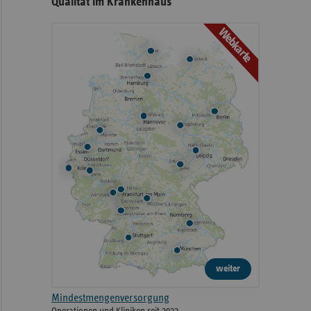
Qualität im Krankenhaus
Caritas-Krankenhaus St. Josef
2026
Landshuter Straße 65
Regensburg
Webkarte
2026
Klinikum Erding
Bajuwarenstraße 5
Klinikum Obergöltzsch
2026
Stiftstraße 10
Rodewisch
2026
Erlangen Innenstadt
Maximiliansplatz 2
weiter
Städtisches Klinikum Solingen
2026
Gotenstraße 1
gemeinnützige GmbH
Mindestmengenversorgung
Operationen und Kliniken seit 2022