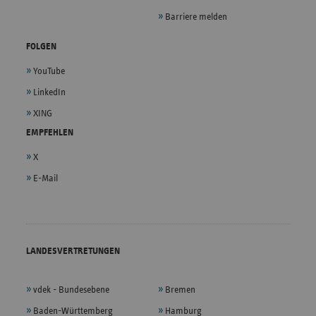
Barriere melden
2026
Heidenheim
Schloßhaustraße 100
FOLGEN
YouTube
Hauptstandort (Kreisklinik
Pfarrer-Guggetzer-
2026
LinkedIn
Ebersberg)
Straße 3
XING
EMPFEHLEN
Universitätsklinikum Leipzig
2026
Liebigstraße 18
X
AöR
E-Mail
2026
St. Marien Hospital Lünen
Altstadtstraße 23
LANDESVERTRETUNGEN
2026
Ketteler Krankenhaus
Lichtenplattenweg 85
vdek - Bundesebene
Bremen
Baden-Württemberg
Hamburg