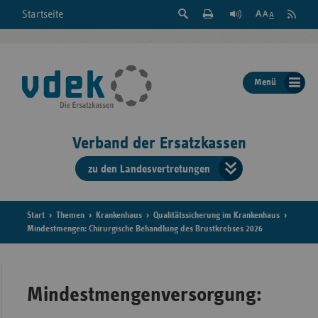
Suche
Seite
RSS
Startseite
Feed
einblenden
Drucken
abonni
Schrift
/
ausblenden
der
Menü
Seite
ändern
Verband der Ersatzkassen
zu den Landesvertretungen
Verband
der
Ersatzkass
Start
Themen
Krankenhaus
Qualitätssicherung im Krankenhaus
Mindestmengen: Chirurgische Behandlung des Brustkrebses 2026
vd
Bundes
Mindestmengenversorgung: