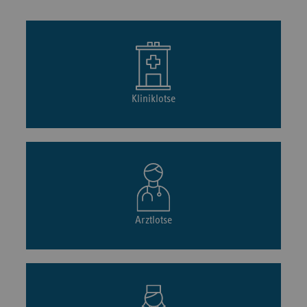
Sana-Klinikum Remscheid
2026
Burger Straße 211
GmbH
Kliniklotse
Universitätsklinikum des
2026
Kirrberger Straße 100
Saarlandes Homburg
St. Marien-Hospital
2026
Hospitalstraße 44
Haupteingeng
Arztlotse
2026
Krankenhaus Eggenfelden
Simonsöder Allee 20
St. Marien-Krankenhaus