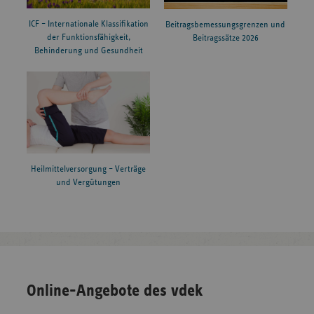
ICF – Internationale Klassifikation
Beitragsbemessungsgrenzen und
Speyerer Straße 91 -
der Funktionsfähigkeit,
Beitragssätze 2026
2026
Diako Mannheim
Behinderung und Gesundheit
93
Klinikverbund Allgäu gGmbH
Robert-Weixler-
2026
- Klinikum Kempten
Straße 50
Rudolf-Weiß-Straße 1
Heilmittelversorgung – Verträge
2026
Bad Langensalza
- 5
und Vergütungen
"Kreiskrankenhaus Torgau
2026
Christianistraße 1
""Johann Kentmann"""
Online-Angebote des vdek
Klinikum St. Elisabeth
2026
St. Elisabeth Straße 2
(Hauptstandort)