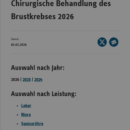
Chirurgische Behandlung des
Bad
Württe
Brustkrebses 2026
Bayern
Berlin
Breme
Stand:
Seite
05.02.2026
auf
Hambu
Seite
X
per
Hessen
teilen
E-
Auswahl nach Jahr:
Meckle
Mail
Vorpo
teilen
2026 |
2025
|
2024
Nieder
Auswahl nach Leistung:
Nordrh
Westfa
Leber
Rheinl
Niere
Pfal
Speiseröhre
Saarla