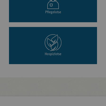
2026
Wüllener Straße 101
Ahaus
Pflegelotse
2026
St. Agnes-Hospital Bocholt
Barloer Weg 125
2026
Pius-Hospital Georgstr. 12
Georgstraße 12
Hospizlotse
Kardinal-Krementz-
2026
Standort Koblenz
Straße 1
Klinikum Fichtelgebirge -
2026
Schillerhain 1
Haus Marktredwitz