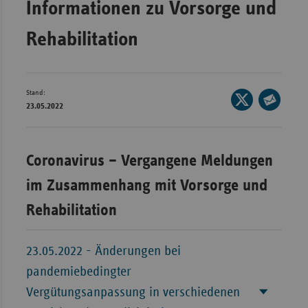
Informationen zu Vorsorge und
Bad
Württe
Rehabilitation
Bayern
Berlin
Breme
Stand:
Seite
23.05.2022
auf
Hambu
Seite
X
per
Hessen
teilen
E-
Coronavirus – Vergangene Meldungen
Meckle
Mail
Vorpo
im Zusammenhang mit Vorsorge und
teilen
Nieder
Rehabilitation
Nordrh
Westfa
23.05.2022 - Änderungen bei
Rheinl
pandemiebedingter
Pfal
Vergütungsanpassung in verschiedenen
Saarla