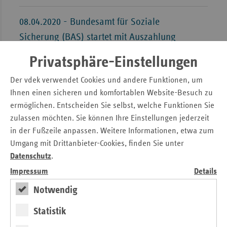
08.04.2020 - Bundesamt für Soziale
Sicherung (BAS) startet mit Auszahlung
von Finanzhilfen für Vorsorge- und
Privatsphäre-Einstellungen
Rehabilitationseinrichtungen
Der vdek verwendet Cookies und andere Funktionen, um
Ihnen einen sicheren und komfortablen Website-Besuch zu
ermöglichen. Entscheiden Sie selbst, welche Funktionen Sie
Mehr zum Thema
zulassen möchten. Sie können Ihre Einstellungen jederzeit
in der Fußzeile anpassen. Weitere Informationen, etwa zum
Umgang mit Drittanbieter-Cookies, finden Sie unter
Datenschutz
.
Impressum
Details
Notwendig
Statistik