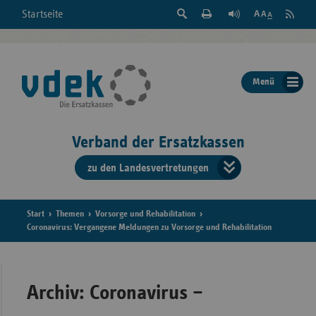
Suche
Seite
RSS
Startseite
Feed
einblenden
Drucken
abonni
Schrift
/
ausblenden
der
Menü
Seite
ändern
Verband der Ersatzkassen
zu den Landesvertretungen
Verband
der
Ersatzkass
Start
Themen
Vorsorge und Rehabilitation
Coronavirus: Vergangene Meldungen zu Vorsorge und Rehabilitation
vd
Bundes
Archiv: Coronavirus –