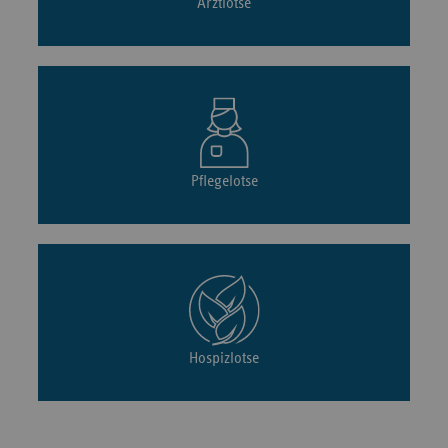
Arztlotse
Pflegelotse
Hospizlotse