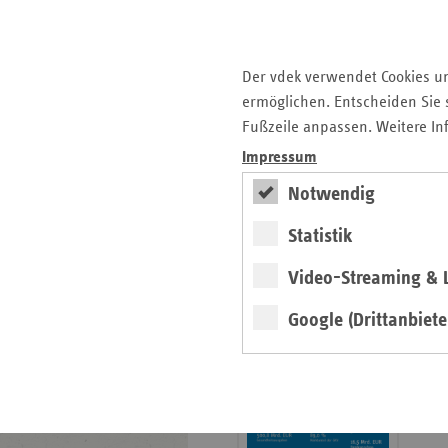
Krankenhauslandschaft
5. Ausgabe 2025: Zukunft
der Gesundheitskompetenz
Der vdek verwendet Cookies u
ermöglichen. Entscheiden Sie s
Archiv
Fußzeile anpassen. Weitere In
Jahresverzeichnisse
Impressum
Impressum Magazin
Notwendig
Statistik
Seitenleiste
Basisdaten 2025/26
Video-Streaming & L
mit
erschienen
weiteren
Google (Drittanbiete
Broschüre
Informationen