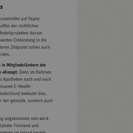
s
rzneimittel auf Papier
affen der rechtlichen
Modellprojekten darum
weiten Einbindung in die
teren Zeitpunkt sollen auch
erden.
 in Mitgliedsländern der
m eRezept.
Denn im Rahmen
ass Apotheken nach und nach
einsame E-Health-
eutschland bedeutet dies,
nur der gematik, sondern auch
tag angekommen sein wird,
e Länder Finnland und
menten im Inland bereits