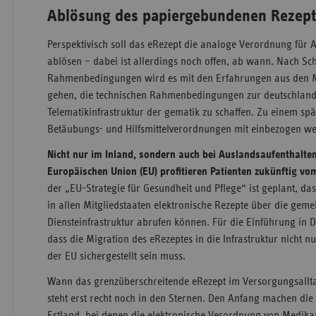
Ablösung des papiergebundenen Rezept
Perspektivisch soll das eRezept die analoge Verordnung für A
ablösen – dabei ist allerdings noch offen, ab wann. Nach Sch
Rahmenbedingungen wird es mit den Erfahrungen aus den 
gehen, die technischen Rahmenbedingungen zur deutschland
Telematikinfrastruktur der gematik zu schaffen. Zu einem spä
Betäubungs- und Hilfsmittelverordnungen mit einbezogen w
Nicht nur im Inland, sondern auch bei Auslandsaufenthalten
Europäischen Union (EU) profitieren Patienten zukünftig vo
der „EU-Strategie für Gesundheit und Pflege“ ist geplant, d
in allen Mitgliedstaaten elektronische Rezepte über die gem
Diensteinfrastruktur abrufen können. Für die Einführung in D
dass die Migration des eRezeptes in die Infrastruktur nicht 
der EU sichergestellt sein muss.
Wann das grenzüberschreitende eRezept im Versorgungsall
steht erst recht noch in den Sternen. Den Anfang machen di
Estland, bei denen die elektronische Verordnung von Medika