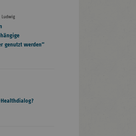
er Ludwig
n
hängige
er genutzt werden“
Healthdialog?