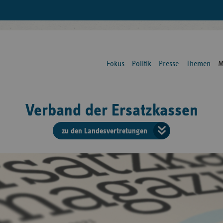
Fokus
Politik
Presse
Themen
M
Verband der Ersatzkassen
zu den Landesvertretungen
Verban
der
Ersatzk
vd
Bundes