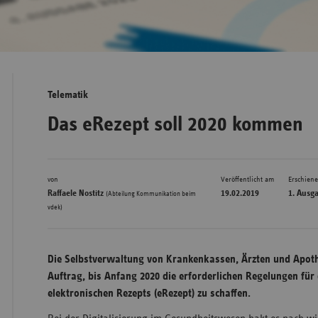
Bad
Württe
Bayern
Telematik
Berlin
Das eRezept soll 2020 kommen
Breme
Hambu
von
Veröffentlicht am
Erschien
Hessen
Raffaele Nostitz
19.02.2019
1. Ausg
(Abteilung Kommunikation beim
Meckle
vdek)
Vorpo
Nieder
Die Selbstverwaltung von Krankenkassen, Ärzten und Apoth
Nordrh
Auftrag, bis Anfang 2020 die erforderlichen Regelungen für
Westfa
elektronischen Rezepts (eRezept) zu schaffen.
Rheinl