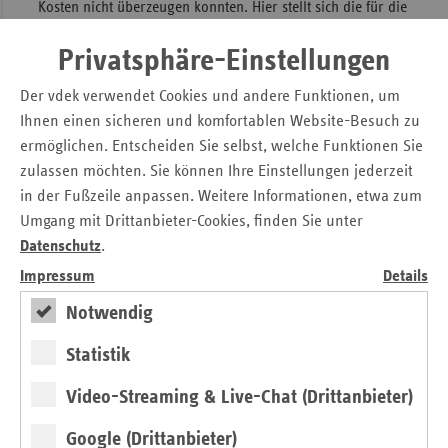
Kosten nicht überzeugen konnten. Hier stellt sich die für die
Qualität und die Wirtschaftlichkeit der Patientenversorgung
Privatsphäre-Einstellungen
relevante Frage, wie es um die Unabhängigkeit und
Neutralität bei der Erstellung solcher Empfehlungen bestellt
Der vdek verwendet Cookies und andere Funktionen, um
ist. Cui bono?
Ihnen einen sicheren und komfortablen Website-Besuch zu
ermöglichen. Entscheiden Sie selbst, welche Funktionen Sie
Kosten steigen weiter
zulassen möchten. Sie können Ihre Einstellungen jederzeit
Neu heißt nicht zwangsläufig besser – aber meistens
in der Fußzeile anpassen. Weitere Informationen, etwa zum
teurer
. Das zeigt auch der aktuelle
Umgang mit Drittanbieter-Cookies, finden Sie unter
Innovationsreport. Der Umsatz der 2016 neu in den Markt
Datenschutz
.
gebrachten Medikamente belief sich im Folgejahr auf 167
Impressum
Details
Millionen Euro und damit rund vier Prozent der gesamten
Notwendig
Arzneimittelausgaben der TK. Nur ein einziges Präparat hat
eine grüne Kostenampel. Der durchschnittliche
Statistik
Packungspreis der untersuchten Medikamente beträgt fast
1.300 Euro und damit rund 25 Prozent mehr als im Vorjahr.
Video-Streaming & Live-Chat (Drittanbieter)
Wenige Präparate treiben die Ausgaben in die Höhe, und
ein Ende der rasanten Steigerungsraten ist nicht in Sicht –
Google (Drittanbieter)