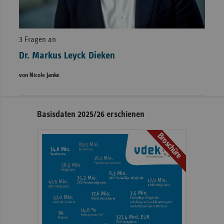
3 Fragen an
Dr. Markus Leyck Dieken
von Nicole Janke
Seitennavigation
Seitenleiste
Basisdaten 2025/26 erschienen
mit
Broschüre
weiteren
Informationen