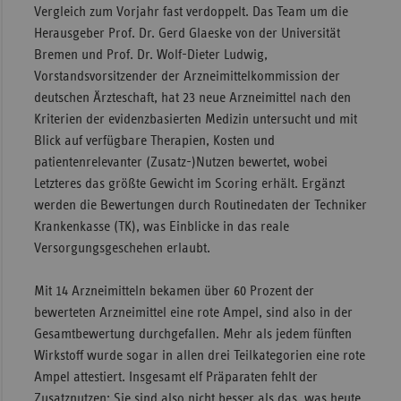
Vergleich zum Vorjahr fast verdoppelt. Das Team um die
Herausgeber Prof. Dr. Gerd Glaeske von der Universität
Bremen und Prof. Dr. Wolf-Dieter Ludwig,
Vorstandsvorsitzender der Arzneimittelkommission der
deutschen Ärzteschaft, hat 23 neue Arzneimittel nach den
Kriterien der evidenzbasierten Medizin untersucht und mit
Blick auf verfügbare Therapien, Kosten und
patientenrelevanter (Zusatz-)Nutzen bewertet, wobei
Letzteres das größte Gewicht im Scoring erhält. Ergänzt
werden die Bewertungen durch Routinedaten der Techniker
Krankenkasse (TK), was Einblicke in das reale
Versorgungsgeschehen erlaubt.
Mit 14 Arzneimitteln bekamen über 60 Prozent der
bewerteten Arzneimittel eine rote Ampel, sind also in der
Gesamtbewertung durchgefallen. Mehr als jedem fünften
Wirkstoff wurde sogar in allen drei Teilkategorien eine rote
Ampel attestiert. Insgesamt elf Präparaten fehlt der
Zusatznutzen: Sie sind also nicht besser als das, was heute