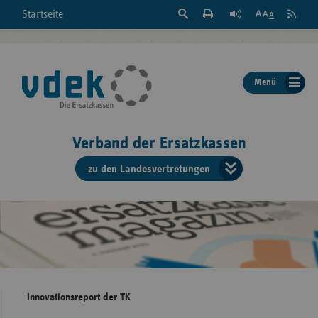
Suche
Seite
RSS
Startseite
Feed
einblenden
Drucken
abonni
Schrift
/
ausblenden
der
Menü
Seite
ändern
Verband der Ersatzkassen
zu den Landesvertretungen
Verband
der
Ersatzkass
vd
Bundes
Innovationsreport der TK