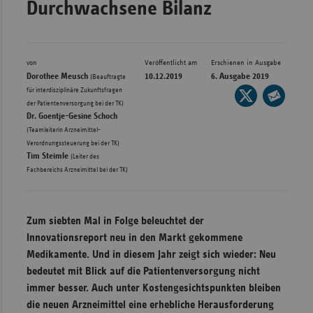
Durchwachsene Bilanz
Bad
Württe
Bayern
von
Veröffentlicht am
Erschienen in Ausgabe
Berlin
Dorothee Meusch
10.12.2019
6. Ausgabe 2019
(Beauftragte
für interdisziplinäre Zukunftsfragen
Seite
Breme
,
der Patientenversorgung bei der TK)
auf
Seite
Hambu
Dr. Goentje-Gesine Schoch
X
per
(Teamleiterin Arzneimittel-
Hessen
,
teilen
Verordnungssteuerung bei der TK)
E-
Tim Steimle
(Leiter des
Meckle
Mail
Fachbereichs Arzneimittel bei der TK)
Vorpo
teilen
Nieder
Zum siebten Mal in Folge beleuchtet der
Nordrh
Innovationsreport neu in den Markt gekommene
Westfa
Medikamente. Und in diesem Jahr zeigt sich wieder: Neu
Rheinl
bedeutet mit Blick auf die Patientenversorgung nicht
Pfal
immer besser. Auch unter Kostengesichtspunkten bleiben
die neuen Arzneimittel eine erhebliche Herausforderung
Saarla