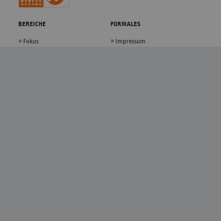
BEREICHE
FORMALES
Fokus
Impressum
Politik
Datenschutz
Presse
Privatsphäre-Einstellungen
Themen
Sitemap
Magazin
Kontakt
Verband
Anfahrt
Karriere
Bildnachweise
Barrierefreiheit
Barriere melden
FOLGEN
YouTube
LinkedIn