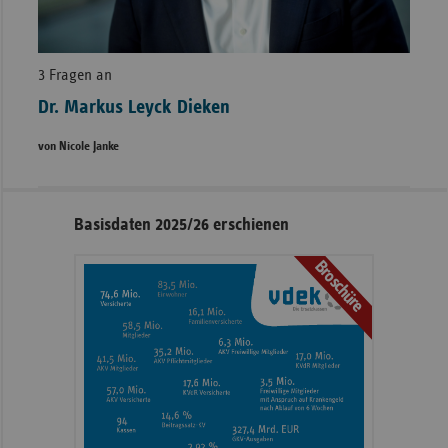
3 Fragen an
Dr. Markus Leyck Dieken
von Nicole Janke
Seitennavigation
Seitenleiste
Basisdaten 2025/26 erschienen
mit
Broschüre
weiteren
Informationen