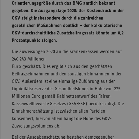
Orientierungsgröße durch das BMG amtlich bekannt
Sachse
gegeben. Die Ausgangslage 2020: Der Kostendruck in der
GKV steigt insbesondere durch die zahlreichen
Sachse
gesetzlichen Maßnahmen deutlich – der kalkulatorische
Anhal
GKV-durchschnittliche Zusatzbeitragssatz könnte um 0,2
Schles
Prozentpunkte steigen.
Holst
Die Zuweisungen 2020 an die Krankenkassen werden auf
Thürin
240.243 Millionen
Euro geschätzt. Dies ergibt sich aus den geschätzten
Beitragseinnahmen und den sonstigen Einnahmen in der
GKV. Außerdem ist eine einmalige Zuführung aus der
Liquiditätsreserve des Gesundheitsfonds in Höhe von 225
Millionen Euro gemäß Kabinettsentwurf des Fairer-
Kassenwettbewerb-Gesetzes (GKV-FKG) berücksichtigt. Die
Einnahmenschätzung ist zwischen allen Parteien
konsentiert, hiervon allein hängt die Höhe des GKV-
Zuweisungsvolumens ab.
Bei der Ausgabenschätzung bestehen demgegenüber