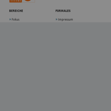
BEREICHE
FORMALES
Fokus
Impressum
Politik
Datenschutz
Presse
Privatsphäre-Einstellungen
Themen
Sitemap
Magazin
Kontakt
Verband
Anfahrt
Karriere
Bildnachweise
Barrierefreiheit
Barriere melden
FOLGEN
YouTube
LinkedIn