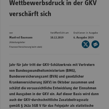
Wettbewerbsdruck in der GKV
Bad
Württe
verschärft sich
Bayern
Berlin
Breme
von
Veröffentlicht am
Erschienen in Ausgabe
Manfred Baumann
10.12.2019
6. Ausgabe 2019
Hambu
(Abteilungsleiter
Seite
Finanzen/Versicherung beim vdek)
auf
Hessen
Seite
X
per
Meckle
teilen
E-
Vorpo
Jahr für Jahr tritt der GKV-Schätzerkreis mit Vertretern
Mail
von Bundesgesundheitsministerium (BMG),
Nieder
teilen
Bundesversicherungsamt (BVA) und gesetzlicher
Nordrh
Krankenversicherung (GKV) im Oktober zusammen und
Westfa
schätzt die voraussichtliche Entwicklung der Einnahmen
Rheinl
und Ausgaben in der GKV ein. Auf dieser Basis wird dann
Pfal
auch der GKV-durchschnittliche Zusatzbeitragssatz
gemäß § 242a SGB V für das Folgejahr als statistische
Saarla