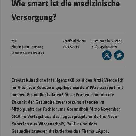
Wie smart ist die medizinische
Bad
Württe
Versorgung?
Bayern
Berlin
Breme
von
Veröffentlicht am
Erschienen in Ausgabe
Nicole Janke
10.12.2019
6. Ausgabe 2019
(Abteilung
Hambu
Kommunikation beim vdek)
Seite
auf
Hessen
Seite
X
per
Meckle
teilen
E-
Vorpo
Ersetzt künstliche Intelligenz (KI) bald den Arzt? Werde ich
Mail
im Alter von Robotern gepflegt werden? Was passiert mit
Nieder
teilen
meinen Gesundheitsdaten? Diese Fragen rund um die
Nordrh
Zukunft der Gesundheitsversorgung standen im
Westfa
Mittelpunkt des Fachforums Gesundheit Mitte November
2019 im Verlagshaus des Tagesspiegels in Berlin. Neun
Rheinl
Experten aus Wissenschaft, Politik und dem
Pfal
Gesundheitswesen diskutierten das Thema „Apps,
Saarla