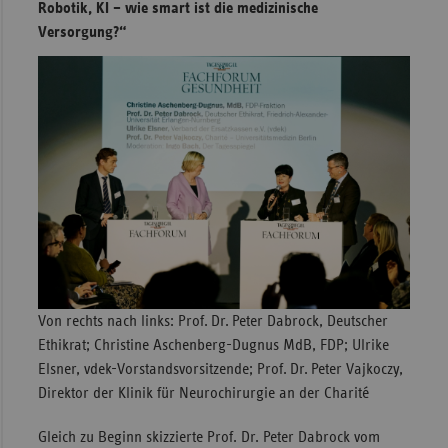
Robotik, KI – wie smart ist die medizinische
Sachse
Versorgung?“
Sachse
Anhal
Schles
Holst
Thürin
Von rechts nach links: Prof. Dr. Peter Dabrock, Deutscher
Ethikrat; Christine Aschenberg-Dugnus MdB, FDP; Ulrike
Elsner, vdek-Vorstandsvorsitzende; Prof. Dr. Peter Vajkoczy,
Direktor der Klinik für Neurochirurgie an der Charité
Gleich zu Beginn skizzierte Prof. Dr. Peter Dabrock vom