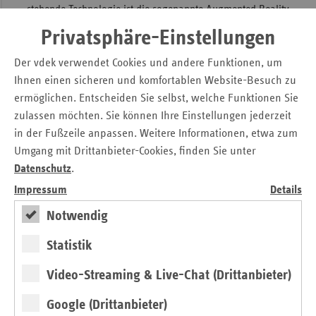
stehende Technologie ist die sogenannte Augmented Reality
(AR), also eine computergestützte Erweiterung der
Privatsphäre-Einstellungen
Realitätswahrnehmung. Dass Digitalisierung und KI den
Arzt ersetzen könnten, befürchtet Vajkoczy nicht:
Der vdek verwendet Cookies und andere Funktionen, um
„Therapieentscheidungen werden auch in Zukunft immer
Ihnen einen sicheren und komfortablen Website-Besuch zu
vom Arzt getroffen werden.“
ermöglichen. Entscheiden Sie selbst, welche Funktionen Sie
zulassen möchten. Sie können Ihre Einstellungen jederzeit
Auch bei der zweiten Diskussionsrunde spielte die Frage
in der Fußzeile anpassen. Weitere Informationen, etwa zum
nach der Ersetzbarkeit von Menschen durch Maschinen
Umgang mit Drittanbieter-Cookies, finden Sie unter
eine Rolle, diesmal im Hinblick auf die Pflegekräfte.
Datenschutz
.
Kordula Schulz-Asche, Bundestagsabgeordnete von
Bündnis 90/Die Grünen und Mitglied im
Impressum
Details
Gesundheitsausschuss, warnte davor, den Blick auf
Notwendig
mögliche Gefahren der Digitalisierung zu verengen. Viel
wichtiger sei es, die Chancen hervorzuheben. „Richtig
Statistik
eingesetzt, haben moderne Technologien das Potenzial, den
Pflegeberuf aufzuwerten“, so Schulz-Asche. Technik entlaste
Video-Streaming & Live-Chat (Drittanbieter)
an vielen Stellen bereits heute das Pflegepersonal, etwa
Google (Drittanbieter)
beim Heben und Umlagern von Pflegebedürftigen oder