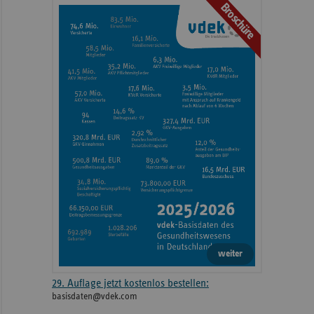
Broschüre
weiteren
Informationen
weiter
29. Auflage jetzt kostenlos bestellen:
basisdaten@vdek.com