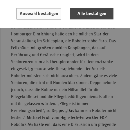
beim Transportieren von Wäsche in Pflegeheimen.
Dass es ohne technische Hilfsmittel angesichts der knappen
Auswahl bestätigen
Alle bestätigen
Personaldecke nicht geht, betonte auch Selina Deppe vom
Seniorenzentrum Flersheim-Stiftung. Die Leiterin der Bad
Homburger Einrichtung hatte den heimlichen Star der
Veranstaltung im Schlepptau, die Roboterrobbe Paro. Das
Fellknäuel mit großen dunklen Knopfaugen, das auf
Berührung und Geräusche reagiert, wird in dem
Seniorenzentrum als Therapieroboter für Demenzkranke
eingesetzt, genauso wie Therapiehunde. Der Vorteil:
Roboter müssten sich nicht ausruhen. Zudem gäbe es viele
Senioren, die nicht mit Hunden klarkämen. Deppe betonte
jedoch, dass die Robbe nur ein Hilfsmittel für die
Pflegekräfte sei und die Pflegebedürftigen niemals allein
mit ihr gelassen würden. „Pflege ist immer
Beziehungsarbeit“, so Deppe. „Das kann ein Roboter nicht
leisten.“ Michael Früh vom High-Tech-Entwickler F&P
Robotics AG hakte ein, dass eine Diskussion um pflegende