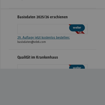
Seitennavigation
Seitenleiste
Basisdaten 2025/26 erschienen
mit
Broschüre
weiteren
Informationen