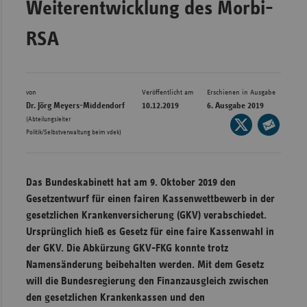
Weiterentwicklung des Morbi-
Bad
Württe
RSA
Bayern
Berlin
Breme
von
Veröffentlicht am
Erschienen in Ausgabe
Dr. Jörg Meyers-Middendorf
10.12.2019
6. Ausgabe 2019
Hambu
(Abteilungsleiter
Seite
Politik/Selbstverwaltung beim vdek)
auf
Hessen
Seite
X
per
Meckle
teilen
E-
Vorpo
Das Bundeskabinett hat am 9. Oktober 2019 den
Mail
Gesetzentwurf für einen fairen Kassenwettbewerb in der
Nieder
teilen
gesetzlichen Krankenversicherung (GKV) verabschiedet.
Nordrh
Ursprünglich hieß es Gesetz für eine faire Kassenwahl in
Westfa
der GKV. Die Abkürzung GKV-FKG konnte trotz
Rheinl
Namensänderung beibehalten werden. Mit dem Gesetz
Pfal
will die Bundesregierung den Finanzausgleich zwischen
den gesetzlichen Krankenkassen und den
Saarla