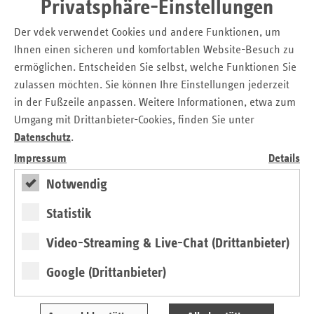
Privatsphäre-Einstellungen
versorgungsbezogenen Entscheidungen des Vorstandes des
GKV-SV diese der Zustimmung des LKA bedürfen, ist de
Der vdek verwendet Cookies und andere Funktionen, um
facto eine Einschränkung der operativen
Ihnen einen sicheren und komfortablen Website-Besuch zu
Entscheidungsbefugnis des von der Selbstverwaltung
ermöglichen. Entscheiden Sie selbst, welche Funktionen Sie
gewählten Vorstandes. Da dem LKA nur die hauptamtlichen
zulassen möchten. Sie können Ihre Einstellungen jederzeit
Vorstände der Mitgliedskassen angehören sollen, diese
in der Fußzeile anpassen. Weitere Informationen, etwa zum
aber in Konflikt zu ihren wettbewerblichen Einzelinteressen
Umgang mit Drittanbieter-Cookies, finden Sie unter
geraten können, sind im weiteren Entscheidungsprozess
Datenschutz
.
erhebliche Verzögerungen und Blockaden nicht
ausgeschlossen. Sollte der Verwaltungsrat bei seinen
Impressum
Details
Entscheidungen von grundsätzlicher Bedeutung die
Notwendig
Vorgaben/Leitplanken für das operative Handeln des
Vorstandes setzen, so kann der LKA aufgrund des
Statistik
Zustimmungsvorbehaltes diese auch blockieren. Wenn eine
höhere Mitwirkung der Mitgliedskassen gewährleistet
Video-Streaming & Live-Chat (Drittanbieter)
werden soll, so ist dies sicherlich auch in einem LKA auf
Google (Drittanbieter)
Basis von Entscheidungen mit Empfehlungscharakter
möglich. Gut wäre es zudem, wenn das Gremium durch
einen weiteren zusätzlichen Vertreter erweitert werden