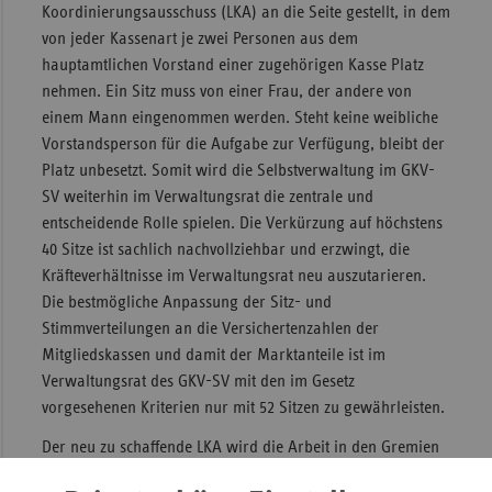
Koordinierungsausschuss (LKA) an die Seite gestellt, in dem
von jeder Kassenart je zwei Personen aus dem
hauptamtlichen Vorstand einer zugehörigen Kasse Platz
nehmen. Ein Sitz muss von einer Frau, der andere von
einem Mann eingenommen werden. Steht keine weibliche
Vorstandsperson für die Aufgabe zur Verfügung, bleibt der
Platz unbesetzt. Somit wird die Selbstverwaltung im GKV-
SV weiterhin im Verwaltungsrat die zentrale und
entscheidende Rolle spielen. Die Verkürzung auf höchstens
40 Sitze ist sachlich nachvollziehbar und erzwingt, die
Kräfteverhältnisse im Verwaltungsrat neu auszutarieren.
Die bestmögliche Anpassung der Sitz- und
Stimmverteilungen an die Versichertenzahlen der
Mitgliedskassen und damit der Marktanteile ist im
Verwaltungsrat des GKV-SV mit den im Gesetz
vorgesehenen Kriterien nur mit 52 Sitzen zu gewährleisten.
Der neu zu schaffende LKA wird die Arbeit in den Gremien
des GKV-SV zusätzlich erschweren. Die Vorschrift, dass bei