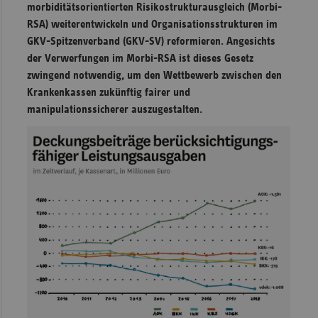
morbiditätsorientierten Risikostrukturausgleich (Morbi-
Sachse
RSA) weiterentwickeln und Organisationsstrukturen im
GKV-Spitzenverband (GKV-SV) reformieren. Angesichts
Sachse
der Verwerfungen im Morbi-RSA ist dieses Gesetz
Anhal
zwingend notwendig, um den Wettbewerb zwischen den
Schles
Krankenkassen zukünftig fairer und
Holst
manipulationssicherer auszugestalten.
Thürin