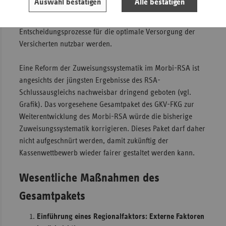
Auswahl bestätigen
Alle bestätigen
würde. Nur dann kann sichergestellt werden, dass die
Mitwirkungen der einzelnen Kassen und die
Entscheidungsprozesse für die optimale Versorgung der
Versicherten nutzbar werden.
Eine Reform der Zuweisungssystematik im Morbi-RSA ist
angesichts der jüngsten Ergebnisse des RSA-
Schlussausgleichs nachweisbar dringend geboten (vgl.
Grafik). Das vorgesehene Gesamtpaket des GKV-FKG zur
Weiterentwicklung des Morbi-RSA würde die bisherige
Zuweisungssystematik korrigieren. Dieses Paket darf daher
nicht aufgeschnürt werden, damit zukünftig der
Kassenwettbewerb wieder fairer gestaltet werden kann.
Wesentliche Maßnahmen des
Gesamtpakets
Einführung eines Regionalfaktors: Externe Faktoren