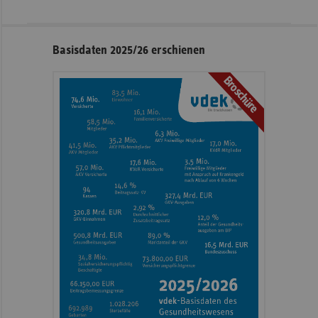
Seitennavigation
Seitenleiste
Basisdaten 2025/26 erschienen
mit
Broschüre
weiteren
Informationen