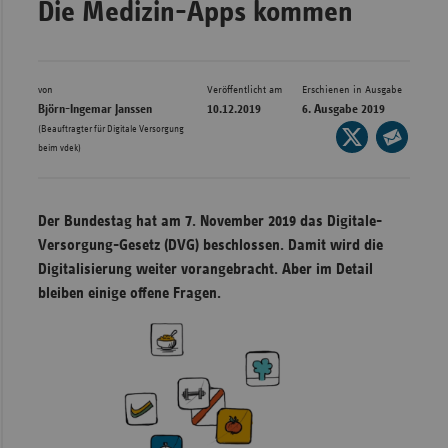
Die Medizin-Apps kommen
Bad
Württe
Bayern
von
Veröffentlicht am
Erschienen in Ausgabe
Berlin
Björn-Ingemar Janssen
10.12.2019
6. Ausgabe 2019
(Beauftragter für Digitale Versorgung
Seite
Breme
beim vdek)
auf
Seite
Hambu
X
per
Hessen
teilen
E-
Der Bundestag hat am 7. November 2019 das Digitale-
Meckle
Mail
Versorgung-Gesetz (DVG) beschlossen. Damit wird die
Vorpo
teilen
Digitalisierung weiter vorangebracht. Aber im Detail
bleiben einige offene Fragen.
Nieder
Nordrh
Westfa
Rheinl
Pfal
Saarla