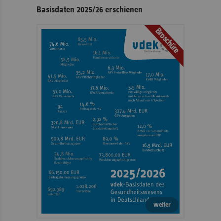
Seitennavigation
Seitenleiste
Basisdaten 2025/26 erschienen
mit
Broschüre
weiteren
Informationen
weiter