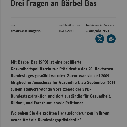
Drei Fragen an Bärbel Bas
Bad
Württe
Bayern
von
Veröffentlicht am
Erschienen in Ausgabe
Berlin
ersatzkasse magazin.
16.12.2021
6. Ausgabe 2021
Seite
Breme
auf
Seite
Hambu
X
per
Hessen
teilen
E-
Mit Bärbel Bas (SPD) ist eine profilierte
Meckle
Mail
Gesundheitspolitikerin zur Präsidentin des 20. Deutschen
Vorpo
teilen
Bundestages gewählt worden. Zuvor war sie seit 2009
Mitglied im Ausschuss für Gesundheit, ab September 2019
Nieder
zudem stellvertretende Vorsitzende der SPD-
Nordrh
Bundestagsfraktion und dort zuständig für Gesundheit,
Westfa
Bildung und Forschung sowie Petitionen.
Rheinl
Wo sehen Sie die größten Herausforderungen in Ihrem
Pfal
neuen Amt als Bundestagspräsidentin?
Saarla