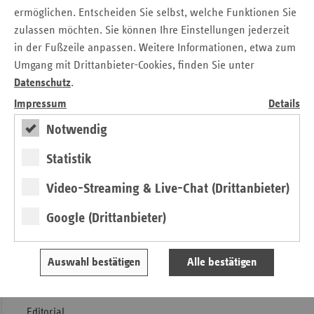
auf fachliche Erfahrung zurückgreifen zu können.
ermöglichen. Entscheiden Sie selbst, welche Funktionen Sie
zulassen möchten. Sie können Ihre Einstellungen jederzeit
in der Fußzeile anpassen. Weitere Informationen, etwa zum
Weitere Artikel aus
ersatzkasse
Umgang mit Drittanbieter-Cookies, finden Sie unter
magazin.
(6. Ausgabe 2021)
Datenschutz
.
Impressum
Details
Notwendig
Statistik
Video-Streaming & Live-Chat (Drittanbieter)
Google (Drittanbieter)
Auswahl bestätigen
Alle bestätigen
Editorial