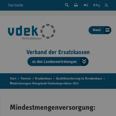
Suche
Seite
RSS
Startseite
Feed
einblenden
Drucken
abonni
Schrift
/
ausblenden
der
Menü
Seite
ändern
Verband der Ersatzkassen
zu den Landesvertretungen
Verband
der
Ersatzkass
Start
Themen
Krankenhaus
Qualitätssicherung im Krankenhaus
Mindestmengen: Kniegelenk-Totalendoprothese 2022
vd
Bundes
Mindestmengenversorgung: