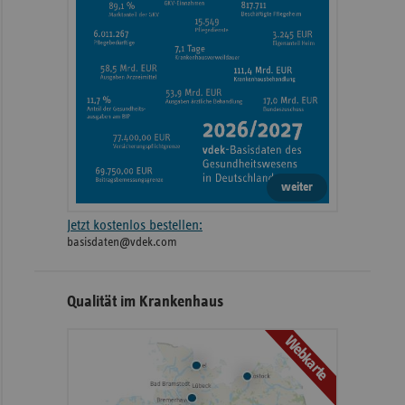
Hauptstandort (Sankt Josef-
2022
In der Hees 4
Hospital)
Englschalkinger S
2022
München Klinik Bogenhausen
77
Standort (Stenum Ortho GmbH
2022
Heilstättenweg 1
Fachklinik für Orthopädie)
weiter
Jetzt kostenlos bestellen:
Oskar-Maria-Graf
2022
München Klinik Neuperlach
basisdaten@vdek.com
51
2022
Magdeburg
Pfeifferstraße 10
Qualität im Krankenhaus
Webkarte
Hauptstandort (Klinikum
Albert-Schweitzer
2022
Kulmbach)
10