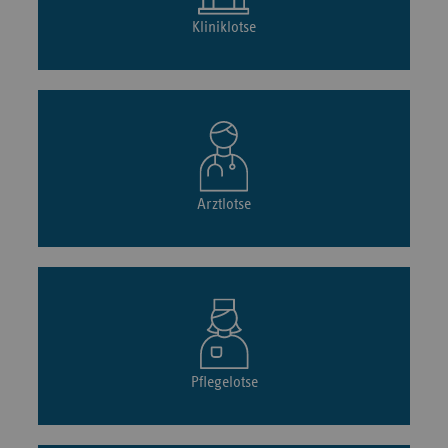
Hauptstandort (St.
2022
Landhausstraße 25
Josefskrankenhaus)
Kliniklotse
Hauptstandort (HELIOS Park-
2022
Strümpellstraße 41
Klinikum Leipzig)
2022
Bergman Clinics Hofgartenklinik
Hofgartenstraße 6
Arztlotse
2022
Klinikum Erding
Bajuwarenstraße 
2022
Klinikum Obergöltzsch Rodewisch
Stiftstraße 10
2022
Capio Elbe Jeetzel Klinik
Hermann-Löns-Str
Pflegelotse
Klinikum Lippe GmbH, Standort
2022
Rintelner Straße 8
Lemgo