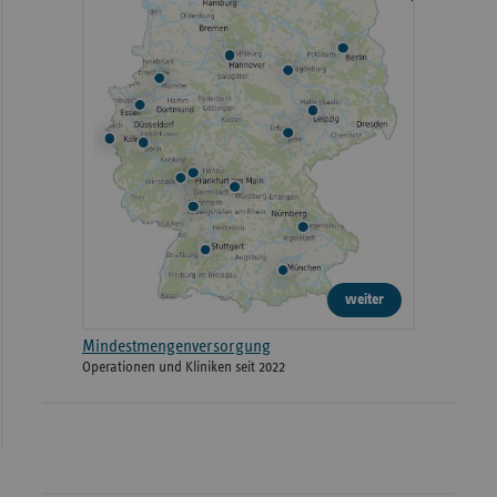
2022
Haßberg-Kliniken Haus Haßfurt
Hofheimer Straße 
2022
Meiningen
Bergstraße 3
2022
Klinikum Neumarkt
Nürnberger Straße
2022
Kreisklinik Wörth an der Donau
Krankenhausstraße
weiter
2022
Klinikum Bad Hersfeld GmbH
Am Hopfengarten 
Mindestmengenversorgung
Operationen und Kliniken seit 2022
Hauptstandort (Klinikum
2022
Winterberg 1
Saarbrücken gGmbH)
Klinikum Bremerhaven-
2022
Postbrookstraße 1