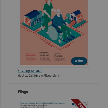
2022
Hartensteiner Stra
Gemeinnützige GmbH
2022
Standort Brunsbüttel
Delbrückstraße 2
2022
Standort Heide
Esmarchstraße 50
Krankenhaus St. Joseph-Stift
Wintergartenstraße
2022
Dresden
17
weiter
Helios Klinik Herzberg/Osterode
2022
Dr.-Frössel-Allee 1
GmbH
4. Ausgabe 2026
Höchste Zeit für die Pflegereform
Diakonissen-Stiftungs-
2022
Paul-Egell-Straße 
Krankenhaus Speyer
Pflege
Hauptstandort (GPR-Klinikum
Daten
GPR Gesundheits- und
2022
August-Bebel-Stra