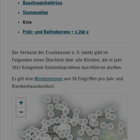
Bauchspeicheldrüse
Sachse
Stammzellen
Sachse
Knie
Anhal
Früh- und Reifgeborene < 1.250 g
Schles
Holst
Der Verband der Ersatzkassen e. V. (vdek) gibt im
Thürin
Folgenden einen Überblick über alle Kliniken, die in Jahr
2022 Kniegelenk-Totalendoprothese durchführen durften.
Es gilt eine
Mindestmenge
von 50 Eingriffen pro Jahr und
Krankenhausstandort.
+
−