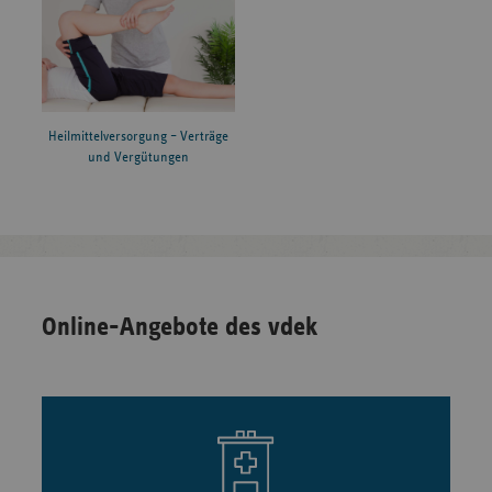
2022
Krankenhaus
Renkerstraße 45
2022
Ev. Krankenhaus Johannisstift
Wichernstraße 8
Heilmittelversorgung – Verträge
und Vergütungen
2022
St. Nikolaus-Stiftshospital GmbH
Ernestus-Platz 1
2022
Standort KH Maria-Hilf Krefeld
Dießemer Bruch 8
Online-Angebote des vdek
2022
Sana Klinikum Hof GmbH
Eppenreuther Stra
RHÖN-KLINIKUM Campus Bad
Von-Guttenberg-S
2022
Neustadt
11