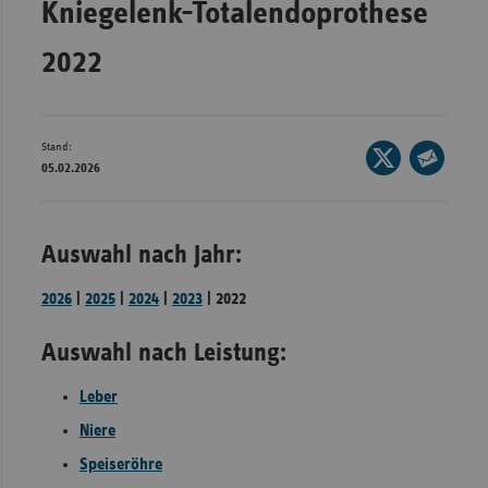
Kniegelenk-Totalendoprothese
Bad
Württe
2022
Bayern
Berlin
Breme
Stand:
Seite
05.02.2026
auf
Hambu
Seite
X
per
Hessen
teilen
E-
Auswahl nach Jahr:
Meckle
Mail
Vorpo
teilen
2026
|
2025
|
2024
|
2023
| 2022
Nieder
Auswahl nach Leistung:
Nordrh
Westfa
Leber
Rheinl
Niere
Pfal
Speiseröhre
Saarla