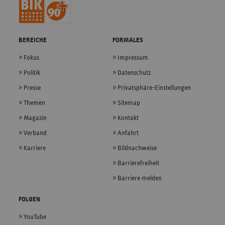
Klinikum Gütersloh
2022
Reckenberger Stra
gemeinnützige GmbH
BEREICHE
FORMALES
2022
Krankenhaus Lauf
Simonshofer Straß
Fokus
Impressum
Politik
Datenschutz
2022
Arberlandklinik Zwiesel
Arberlandstraße 1
Presse
Privatsphäre-Einstellungen
Themen
Sitemap
Christophorus-Kliniken, Standort
2022
Südring 41
Coesfeld
Magazin
Kontakt
Verband
Anfahrt
Hauptstandort Herz-Jesu-
2022
Buttlarstraße 74
Karriere
Bildnachweise
Krankenhaus Fulda gGmbH
Barrierefreiheit
Barriere melden
2022
Hauptstandort (Klinikum Döbeln)
Sörmitzer Straße 1
FOLGEN
2022
Helios Klinikum Uelzen
Hagenskamp 34
YouTube