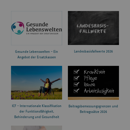
Reinkenheide gGmbH
Evangelisches Krankenhaus
Schermbecker Lan
2022
Wesel GmbH
88
Hauptstandort (Krankenhaus
2022
Große Ortstraße 8
Land Hadeln Otterndorf)
Landesbasisfallwerte 2026
Gesunde Lebenswelten – Ein
2022
Knappschaft Kliniken Kamen
Nordstraße 34
Angebot der Ersatzkassen
Am
2022
Knappschaft Kliniken Dortmund
Knappschaftskran
1
2022
Kreiskrankenhaus Grünstadt
Westring 55
ICF – Internationale Klassifikation
Beitragsbemessungsgrenzen und
der Funktionsfähigkeit,
Beitragssätze 2026
Behinderung und Gesundheit
Krankenhaus St. Barbara
2022
Steinberger Straße
Schwandorf