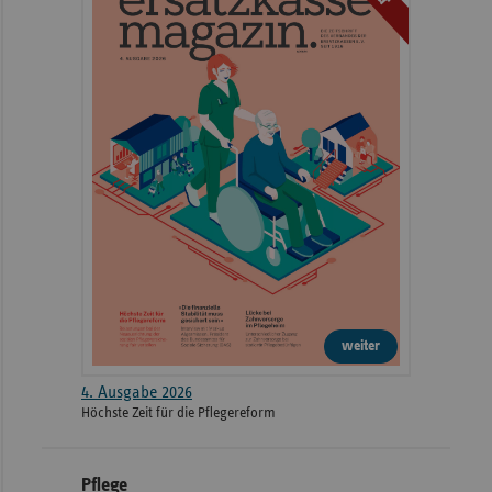
2024
Grevesmühlen
Klützer Straße 13 -
DRK Krankenhaus Lichtenstein
2024
Hartensteiner Stra
Gemeinnützige GmbH
2024
Standort Brunsbüttel
Delbrückstraße 2
2024
Standort Heide
Esmarchstraße 50
Krankenhaus St. Joseph-Stift
Wintergartenstraße
2024
Dresden
17
weiter
Helios Klinik Herzberg/Osterode
2024
Dr.-Frössel-Allee 1
GmbH
4. Ausgabe 2026
Höchste Zeit für die Pflegereform
Diakonissen-Stiftungs-
2024
Paul-Egell-Straße 
Krankenhaus Speyer
Pflege