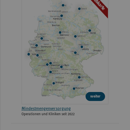
Webkarte
2024
Magdeburg
Pfeifferstraße 10
Hauptstandort (Klinikum
Albert-Schweitzer
2024
Kulmbach)
10
2024
Haßberg-Kliniken Haus Haßfurt
Hofheimer Straße 
2024
Meiningen
Bergstraße 3
2024
Klinikum Neumarkt
Nürnberger Straße
weiter
2024
Kreisklinik Wörth an der Donau
Krankenhausstraße
Mindestmengenversorgung
Operationen und Kliniken seit 2022
2024
Klinikum Bad Hersfeld GmbH
Am Hopfengarten 