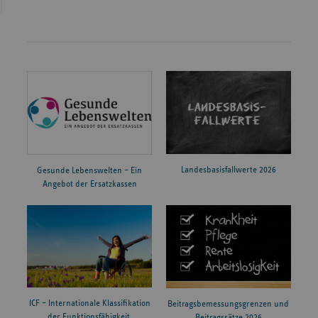
Hauptstandort (Klinikum
2024
Winterberg 1
Saarbrücken gGmbH)
Klinikum Bremerhaven-
2024
Postbrookstraße 1
Reinkenheide gGmbH
Evangelisches Krankenhaus
Schermbecker Lan
2024
Wesel GmbH
88
Landesbasisfallwerte 2026
Gesunde Lebenswelten – Ein
2024
Oder-Spree Krankenhaus
Schützenstraße 28
Angebot der Ersatzkassen
Hauptstandort (Krankenhaus
2024
Große Ortstraße 8
Land Hadeln Otterndorf)
2024
Knappschaft Kliniken Kamen
Nordstraße 34
ICF – Internationale Klassifikation
Beitragsbemessungsgrenzen und
der Funktionsfähigkeit,
Beitragssätze 2026