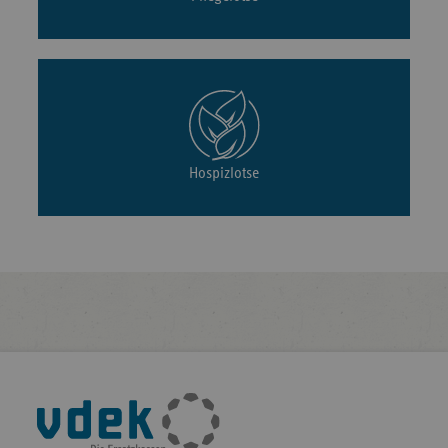
2024
Klinikum Obergöltzsch Rodewisch
Stiftstraße 10
2024
Capio Elbe Jeetzel Klinik
Hermann-Löns-Str
Marienhaus Klinikum St.
Hospizlotse
2024
Kapuziner Straße 
Elisabeth Saarlouis
2024
Arberlandklinik Viechtach
Karl-Gareis-Straße
Universitätsklinikum Aachen |
2024
Morillenhang 27
Franziskus
Klinikum Altmühlfranken
Albert-Schweitzer
2024
Gunzenhausen
90
Fußleisten-
Navigation