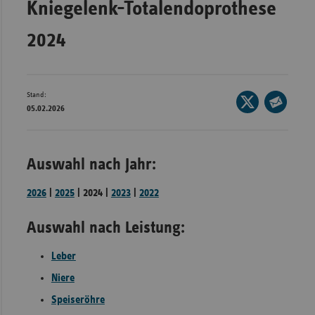
Kniegelenk-Totalendoprothese
Bad
Württe
2024
Bayern
Berlin
Breme
Stand:
Seite
05.02.2026
auf
Hambu
Seite
X
per
Hessen
teilen
E-
Auswahl nach Jahr:
Meckle
Mail
Vorpo
teilen
2026
|
2025
| 2024 |
2023
|
2022
Nieder
Auswahl nach Leistung:
Nordrh
Westfa
Leber
Rheinl
Niere
Pfal
Speiseröhre
Saarla