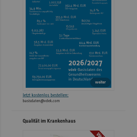
2024
Lukas-Krankenhaus Bünde
Hindenburgstraße 
Hauptstandort (Sankt Josef-
2024
In der Hees 4
Hospital)
Englschalkinger S
2024
München Klinik Bogenhausen
77
Standort (Stenum Ortho GmbH
2024
Heilstättenweg 1
Fachklinik für Orthopädie)
weiter
Jetzt kostenlos bestellen:
2024
München Klinik Harlaching
Sanatoriumsplatz 
basisdaten@vdek.com
Oskar-Maria-Graf
2024
München Klinik Neuperlach
Qualität im Krankenhaus
51