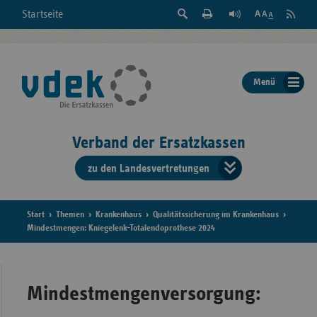
Suche
Seite
RSS
Startseite
Feed
einblenden
Drucken
abonni
Schrift
/
ausblenden
der
Menü
Seite
ändern
Verband der Ersatzkassen
zu den Landesvertretungen
Verband
der
Ersatzkass
Start
Themen
Krankenhaus
Qualitätssicherung im Krankenhaus
Mindestmengen: Kniegelenk-Totalendoprothese 2024
vd
Bundes
Mindestmengenversorgung: