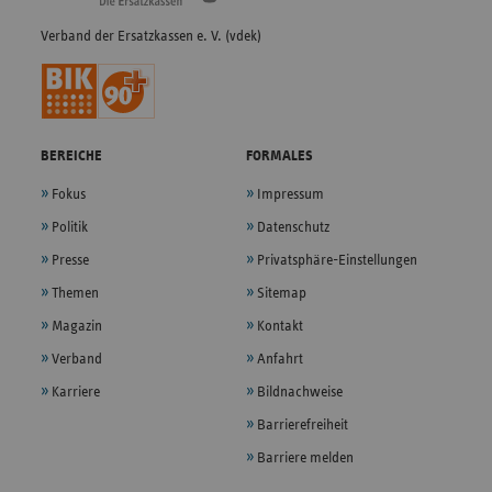
2024
Erlangen Innenstadt
Maximiliansplatz 2
Verband der Ersatzkassen e. V. (vdek)
Städtisches Klinikum Solingen
2024
Gotenstraße 1
gemeinnützige GmbH
Klinikum Dritter Orden München-
BEREICHE
FORMALES
2024
Menzinger Straße 
Nymphenburg
Fokus
Impressum
Klinikum Gütersloh
Politik
Datenschutz
2024
Reckenberger Stra
gemeinnützige GmbH
Presse
Privatsphäre-Einstellungen
Themen
Sitemap
Klinikum Lippe GmbH, Standort
2024
Röntgenstraße 18
Detmold
Magazin
Kontakt
Verband
Anfahrt
2024
Krankenhaus Lauf
Simonshofer Straß
Karriere
Bildnachweise
Barrierefreiheit
Barriere melden
2024
Arberlandklinik Zwiesel
Arberlandstraße 1