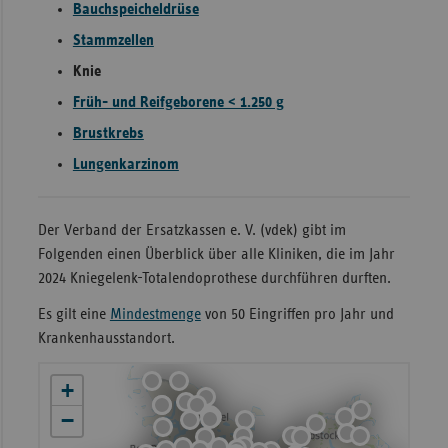
Bauchspeicheldrüse
Sachse
Stammzellen
Sachse
Knie
Anhal
Früh- und Reifgeborene < 1.250 g
Schles
Brustkrebs
Holst
Lungenkarzinom
Thürin
Der Verband der Ersatzkassen e. V. (vdek) gibt im
Folgenden einen Überblick über alle Kliniken, die im Jahr
2024 Kniegelenk-Totalendoprothese durchführen durften.
Es gilt eine
Mindestmenge
von 50 Eingriffen pro Jahr und
Krankenhausstandort.
+
−